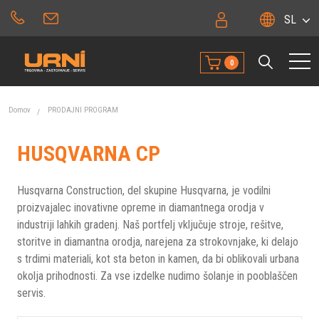
SL
0
Domov
PRODAJNI PROGRAM
HUSQVARNA CP
Husqvarna Construction, del skupine Husqvarna, je vodilni
proizvajalec inovativne opreme in diamantnega orodja v
industriji lahkih gradenj. Naš portfelj vključuje stroje, rešitve,
storitve in diamantna orodja, narejena za strokovnjake, ki delajo
s trdimi materiali, kot sta beton in kamen, da bi oblikovali urbana
okolja prihodnosti. Za vse izdelke nudimo šolanje in pooblaščen
servis.