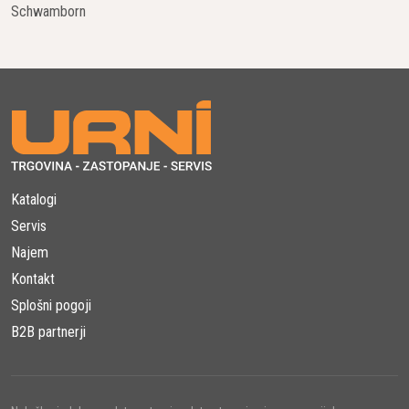
Schwamborn
kot gradbena podjetja najdejo stroškovno učinkovite rešitve
za utrjevanje in ohranjanje tal.
Talni in Ročni Rezalniki
Z našimi talnimi in ročnimi rezalniki dosežemo natančno in
učinkovito rezanje trdih materialov. S kompaktno obliko ročnih
rezalnikov dosežemo produktivnost tudi na težko dostopnih
mestih, medtem ko talni rezalniki zagotavljajo kakovostne
Katalogi
reze za različna popravila.
Servis
Najem
Vrtalniki in Stojala za Diamantno Kronsko Vrtanje
Kontakt
Z vrhunskimi vrtalniki in stojali za diamantno kronsko vrtanje
Splošni pogoji
omogočamo natančno in učinkovito vrtanje v beton, kamnine in
armirani beton. Primerni so za različne gradbene in
B2B partnerji
inštalacijske projekte.
Freze za Beton