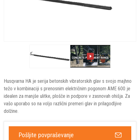
Husqvarna HA je serija betonskih vibratorskih glav s svojo majhno
težo v kombinaciji s prenosnim električnim pogonom AME 600 je
idealen za manjše ulitke, plošče in podpore v zasnovah ohišja. Za
vašo uporabo so na voljo različni premeri glav in prilagodljive
dolžine.
Pošljite povpraševanje