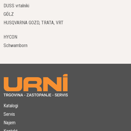
DUSS vrtalniki
GÖLZ
Električni Frekvenčni Pretvorniki
HUSQVARNA GOZD, TRATA, VRT
Da bi zagotovili, da imate vedno na voljo potrebno moč,
Husqvarna ponuja vrsto električnih frekvenčnih pretvornikov. Ti
HYCON
so zasnovani za zagotavljanje stabilne in zanesljive energije za
Schwamborn
vaše betonske vibratorje, ne glede na lokacijo ali specifične
zahteve projekta.
Prednosti Uporabe Husqvarna AME 1600
Kompleta
Učinkovitost in Kakovost
Z uporabo Husqvarna AME 1600 komplet betonskih vibratorjev
lahko zagotovite visoko kakovost in enakomernost betonskih
Katalogi
konstrukcij. Učinkovito vibriranje odstrani zračne mehurčke in
Servis
zagotavlja, da je beton pravilno zgneten in kompakten, kar
izboljša njegovo trdnost in vzdržljivost.
Najem