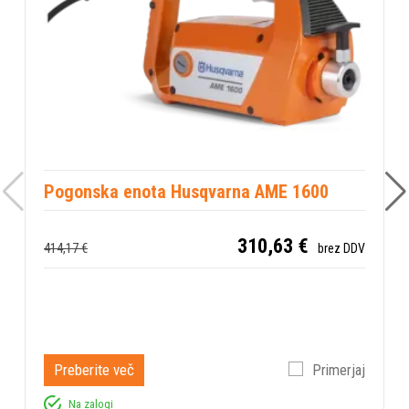
Pogonska enota Husqvarna AME 1600
I
310,63 €
F
414,17 €
brez DDV
1
Preberite več
Primerjaj
Na zalogi