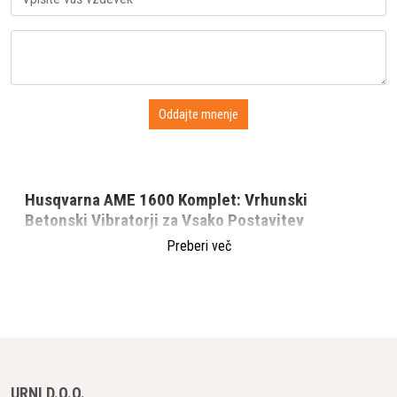
Husqvarna AME 1600 Komplet: Vrhunski
Betonski Vibratorji za Vsako Postavitev
Uvod
Preberi več
V svetu gradbeništva, kjer je kakovost betonskih konstrukcij
odvisna od učinkovitega vibriranja, Husqvarna s svojim
kompletom AME 1600 predstavlja celovito rešitev za vse
vrste polaganja betona. Razumevanje edinstvenih pogojev
vsake postavitve, kot so velikost posla in razpoložljivi viri
energije, je ključnega pomena. Zato Husqvarna ponuja široko
URNI D.O.O.