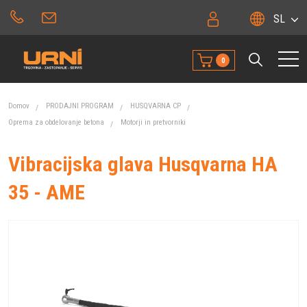
SL
0
Domov
PRODAJNI PROGRAM
HUSQVARNA CP
Oprema za obdelovanje betona
Motorji in pretvorniki
Vibracijska glava Husqvarna HA
35 - AME