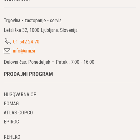
paleto betonskih vibratorjev, ki so zasnovani za izpolnjevanje
različnih potreb gradbenih projektov.
Trgovina - zastopanje - servis
Značilnosti Husqvarna AME 1600 Kompleta
Letališka 32, 1000 Ljubljana, Slovenija
Široka Ponudba Notranjih Vibratorjev
01 542 24 70
Husqvarna AME 1600 komplet vključuje raznolik nabor
info@urni.si
notranjih vibratorjev za beton, ki omogočajo učinkovito
vibriranje v različnih gradbenih scenarijih. Od visokofrekvenčnih
Delovni čas: Ponedeljek – Petek : 7:00 - 16:00
električnih vibratorjev do pnevmatskih in mehanskih vibratorjev,
PRODAJNI PROGRAM
pa vse do modularnih vibratorjev z upogibno gredjo –
Husqvarna zagotavlja, da imate pravo orodje za vsako delo.
HUSQVARNA CP
Zunanji Betonski Vibratorji
BOMAG
Poleg notranjih rešitev, Husqvarna ponuja tudi širok izbor
ATLAS COPCO
zunanjih betonskih vibratorjev, vključno z visokohitrostnimi
EPIROC
pnevmatskimi in običajnimi frekvenčnimi vibratorji. Ti so idealni
za aplikacije, kjer je potrebna površinska vibracija ali kjer
REHLKO
notranji vibratorji niso praktični.