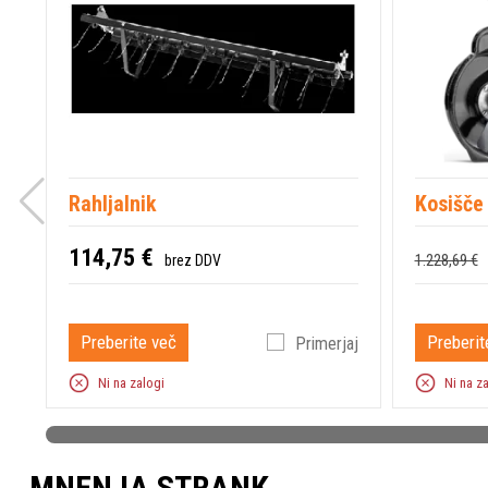
Rahljalnik
Kosišče
114,75 €
1.228,69 €
brez DDV
Preberite več
Preberit
Primerjaj
Ni na zalogi
Ni na z
MNENJA STRANK