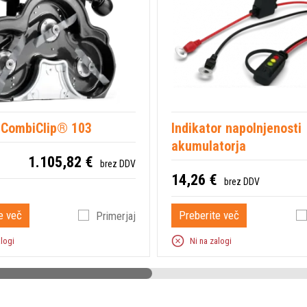
 CombiClip® 103
Indikator napolnjenosti
akumulatorja
1.105,82 €
brez DDV
14,26 €
brez DDV
e več
Preberite več
Primerjaj
alogi
Ni na zalogi