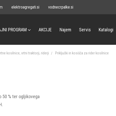
om
elektroagregati.si
vodnecrpalke.si
JNI PROGRAM
AKCIJE
Najem
Servis
Katalogi
rtne kosilnice, vrtni traktorji, riderji
Priključki in kosišča za rider kosilnice
o 50 % ter ogljikovega
H.