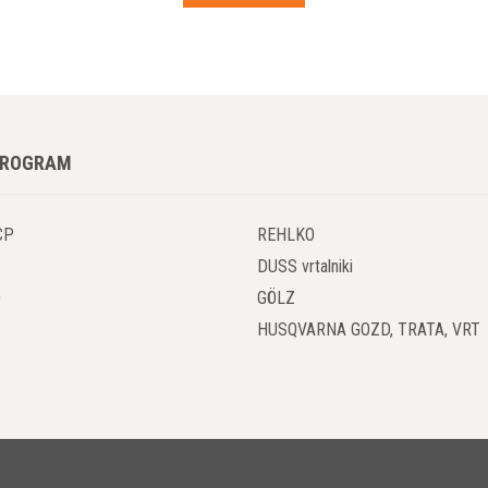
PROGRAM
CP
REHLKO
DUSS vrtalniki
O
GÖLZ
HUSQVARNA GOZD, TRATA, VRT