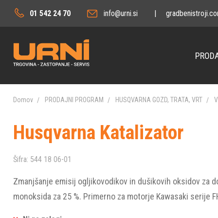
01 542 24 70
info@urni.si
|
gradbenistroji.c
PRODA
Domov
PRODAJNI PROGRAM
HUSQVARNA GOZD, TRATA, VRT
V
Husqvarna Katalizator
Šifra:
544 18 06-01
Zmanjšanje emisij ogljikovodikov in dušikovih oksidov za d
monoksida za 25 %. Primerno za motorje Kawasaki serije F