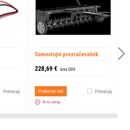
Samostojni prezračevalnik
P
228,69 €
3
brez DDV
Preberite več
Primerjaj
Primerjaj
Ni na zalogi