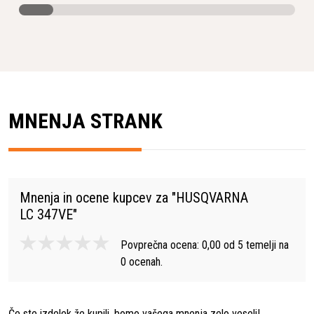
Prostornina valja
166 сm³
Širina košnje
47 cm
MNENJA STRANK
Mnenja in ocene kupcev za "
HUSQVARNA
LC 347VE
"
Povprečna ocena:
0,00
od
5
temelji na
0
ocenah.
Če ste izdelek že kupili, bomo vašega mnenja zelo veseli!