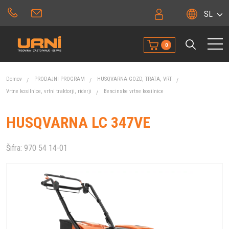
SL
0
Domov
PRODAJNI PROGRAM
HUSQVARNA GOZD, TRATA, VRT
Vrtne kosilnice, vrtni traktorji, riderji
Bencinske vrtne kosilnice
HUSQVARNA LC 347VE
Šifra:
970 54 14-01