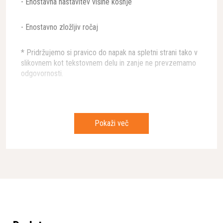
- Enostavna nastavitev višine košnje
- Enostavno zložljiv ročaj
* Pridržujemo si pravico do napak na spletni strani tako v
slikovnem kot tekstovnem delu in zanje ne prevzemamo
odgovornosti.
Lastnosti
Pokaži več
Na voljo kot dodatna
BioClip® set
oprema
Brezžična povezljivost
Brez/Ni primerno
Čep za mulčenje
Brez
Hlajenje motorja
Zrak
Ime motorja
HS 166AE
Kolesa, material
Plastika