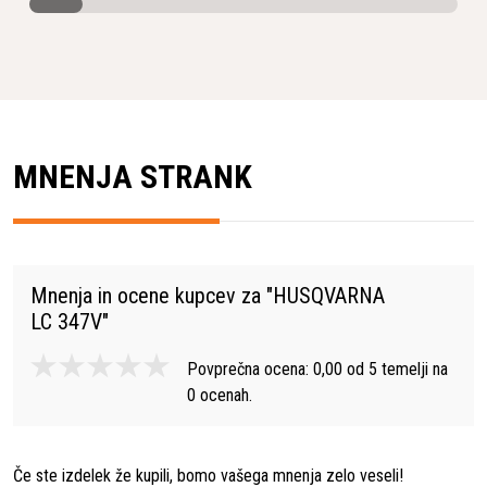
MNENJA STRANK
Mnenja in ocene kupcev za "
HUSQVARNA
LC 347V
"
Povprečna ocena:
0,00
od
5
temelji na
0
ocenah.
Če ste izdelek že kupili, bomo vašega mnenja zelo veseli!