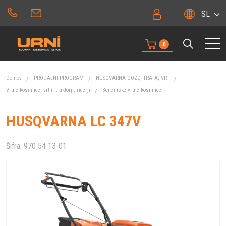
SL
0
Domov
PRODAJNI PROGRAM
HUSQVARNA GOZD, TRATA, VRT
Vrtne kosilnice, vrtni traktorji, riderji
Bencinske vrtne kosilnice
HUSQVARNA LC 347V
Šifra:
970 54 13-01