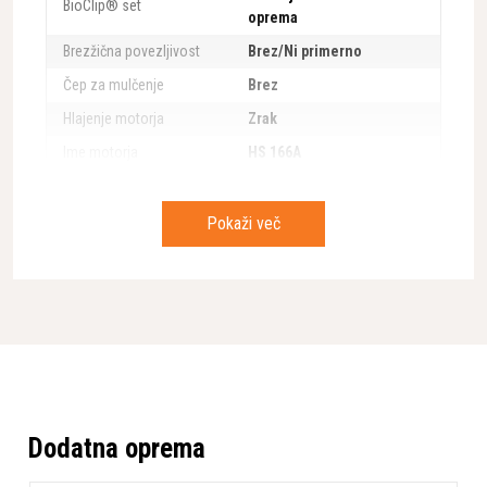
BioClip® set
oprema
Brezžična povezljivost
Brez/Ni primerno
Čep za mulčenje
Brez
Hlajenje motorja
Zrak
Ime motorja
HS 166A
Kolesa, material
Plastika
Material kosišča
Kompozit
Pokaži več
Mehek ročaj
Da
pobiranje/BioClip®/Zadnji
Načini košnje
izmet
Nastavitev višine košnje
Centralno
Oležajena kolesa,
Da/Da
spredaj/zadaj
Pogonska kolesa
Zadaj
Dodatna oprema
Priključek za vrtno cev
Ne