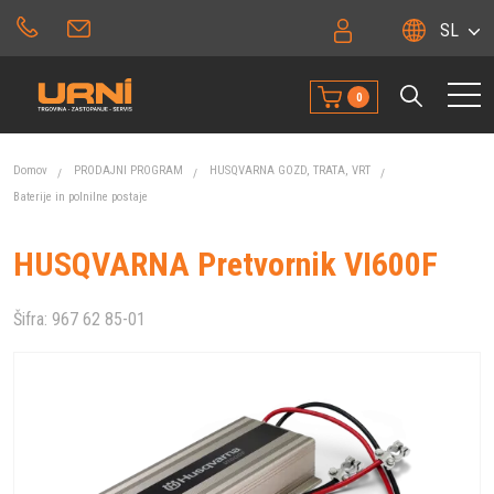
SL
0
Domov
PRODAJNI PROGRAM
HUSQVARNA GOZD, TRATA, VRT
Baterije in polnilne postaje
HUSQVARNA Pretvornik VI600F
Šifra:
967 62 85-01