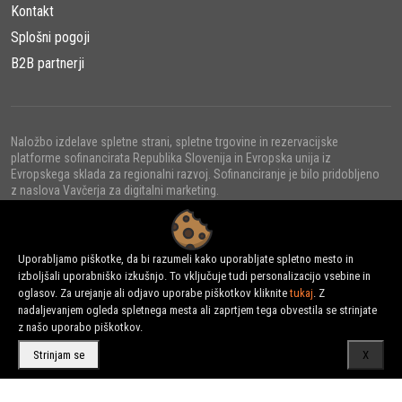
Kontakt
Splošni pogoji
B2B partnerji
Naložbo izdelave spletne strani, spletne trgovine in rezervacijske
platforme sofinancirata Republika Slovenija in Evropska unija iz
Evropskega sklada za regionalni razvoj. Sofinanciranje je bilo pridobljeno
z naslova Vavčerja za digitalni marketing.
Uporabljamo piškotke, da bi razumeli kako uporabljate spletno mesto in
izboljšali uporabniško izkušnjo. To vključuje tudi personalizacijo vsebine in
© 2022 - URNI d.o.o., Vse pravice pridržane.
oglasov. Za urejanje ali odjavo uporabe piškotkov kliknite
tukaj
. Z
nadaljevanjem ogleda spletnega mesta ali zaprtjem tega obvestila se strinjate
z našo uporabo piškotkov.
Strinjam se
X