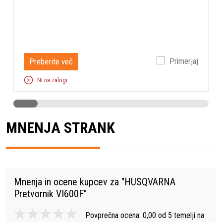
Preberite več
Primerjaj
Ni na zalogi
MNENJA STRANK
Mnenja in ocene kupcev za "
HUSQVARNA
Pretvornik VI600F
"
Povprečna ocena:
0,00
od
5
temelji na