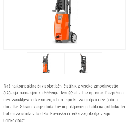
Naš najkompaktnejši visokotlačni čistilnik z visoko zmogljivostjo
čiščenja, namenjen za čiščenje dvorišč ali vrtne opreme. Razpršilna
cev, zasukljiva v dve smeri, s hitro spojko za gibljivo cev, šobe in
dodatke. Shranjevanje dodatkov in priključnega kabla na čistilniku ter
boben za učinkovito delo. Kovinska črpalka zagotavlja večjo
učinkovitost....