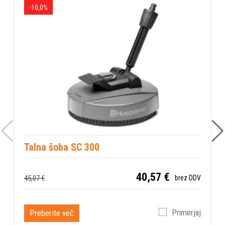
Dolžina vrvice
-10,0%
5 m
Talna šoba SC 300
40,57 €
45,07 €
brez DDV
Preberite več
Primerjaj