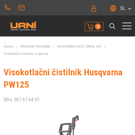
SL
0
Domov
PRODAJNI PROGRAM
HUSQVARNA GOZD, TRATA, VRT
Visokotlačni čistilniki in oprema
Visokotlačni čistilnik Husqvarna
PW125
Šifra:
967 67 64-01