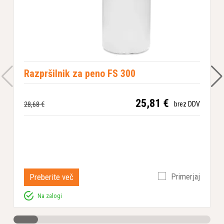
Razpršilnik za peno FS 300
25,81 €
28,68 €
brez DDV
Preberite več
Primerjaj
Na zalogi