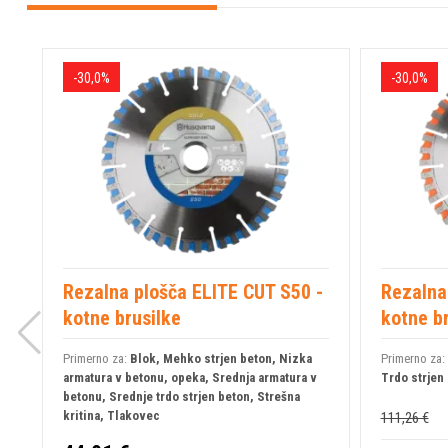
stabilno in dosledno delovanje rezila pri vsakem rezu, kar omo
gradbišču ali v delavnici. Z TACTI-CUT S35 dobite optimalno 
investicijo, kar je ključno za profesionalce, ki cenijo kakovost i
-30,0%
-30,0%
* Pridržujemo si pravico do napak na spletni strani tako v sli
zanje ne prevzemamo odgovornosti.
Rezalna plošča ELITE CUT S50 -
Rezalna
kotne brusilke
kotne br
Primerno za:
Blok, Mehko strjen beton, Nizka
Primerno za:
armatura v betonu, opeka, Srednja armatura v
Trdo strjen
betonu, Srednje trdo strjen beton, Strešna
kritina, Tlakovec
111,26 €