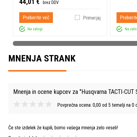
44,01 €
brez DDV
Preberite več
Preberit
Primerjaj
Na zalogi
Na zalo
MNENJA STRANK
Mnenja in ocene kupcev za "
Husqvarna TACTI-CUT S
Povprečna ocena:
0,00
od
5
temelji na
0
o
Če ste izdelek že kupili, bomo vašega mnenja zelo veseli!