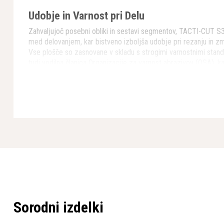
Udobje in Varnost pri Delu
Zahvaljujoč posebni obliki in sestavi segmentov, TACTI-CUT S3
med delovanjem, kar bistveno izboljša udobje pri rezanju in zm
Vse plošče so zasnovane v skladu s strogimi varnostnimi stan
tudi vodilna članica Organizacije za varnost abrazivov (OSA), 
varnosti uporabnikov.
Tehnične Prednosti
Idealna za suho rezanje trdih materialov (granit, trdo strj
Neprekinjeno rezilo za natančne reze
Višina segmenta 10 mm za dolgotrajno uporabo
Standardni premer vpenjalne osi 22,23 mm za enostavno
Primerna za kotne brusilke z močjo od 0,5 kW do 2,7 kW
Širina segmenta 2 mm (manjši modeli) ali 2,5 mm (230 
Kakovost in Zanesljivost Husqvarna
Sorodni izdelki
Kot vsi izdelki Husqvarna, je tudi TACTI-CUT S35 izdelan v sk
9001, z uporabo najkakovostnejših materialov in naprednih pro