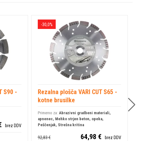
-30,0%
T S90 -
Rezalna plošča VARI CUT S65 -
H
kotne brusilke
k
Primerno za:
Abrazivni gradbeni materiali,
P
apnenec, Mehko strjen beton, opeka,
a
€
Peščenjak, Strešna kritina
P
brez DDV
64,98 €
92,83 €
2
brez DDV