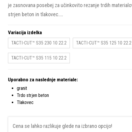
je zasnovana posebej za učinkovito rezanje trdih materialov,
strjen beton in tlakovec....
Variacija izdelka
TACTI-CUT™ S35 230 10 22.2
TACTI-CUT™ S35 125 10 22.2
TACTI-CUT™ S35 115 10 22.2
Uporabno za naslednje materiale:
granit
Trdo strjen beton
Tlakovec
Cena se lahko razlikuje glede na izbrano opcijo!