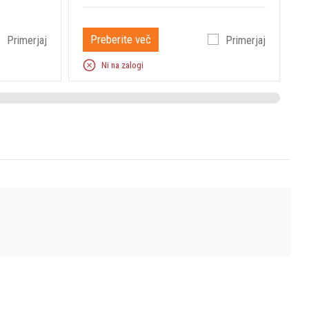
Preberite več
Primerjaj
Primerjaj
Ni na zalogi