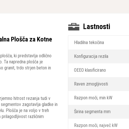
Lastnosti
lna Plošča za Kotne
Hladilna tekočina
ošča, ki predstavlja odlično
Konfiguracija rezila
. Ta napredna plošča je
 granit, trdo strjen beton in
OEEO klasificirano
Raven zmogljivosti
Razpon moči, min kW
emno hitrost rezanja tudi v
o segmentov zagotavlja gladke in
u. Plošča je na voljo v treh
Širina segmenta mm
rilagodljivost različnim
Razpon moči, največ kW