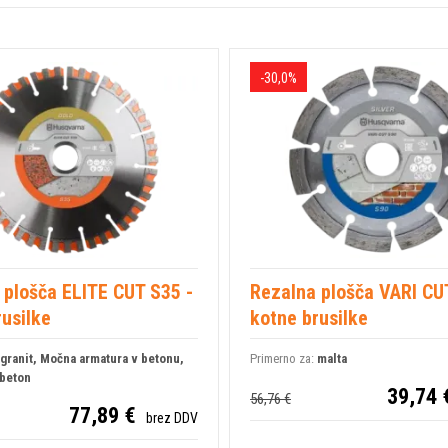
goča popolno zanesljivost na
razmerje med zmogljivostjo in
n učinkovitost.
-30,0%
kovnem kot tekstovnem delu in
 plošča ELITE CUT S35 -
Rezalna plošča VARI CU
usilke
kotne brusilke
granit, Močna armatura v betonu,
Primerno za:
malta
 beton
39,74 
56,76 €
77,89 €
brez DDV