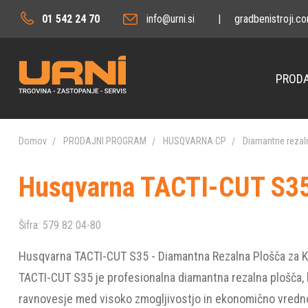
01 542 24 70
info@urni.si
|
gradbenistroji.c
PRODA
Domov
PRODAJNI PROGRAM
HUSQVARNA CP
Diamantne rezal
Husqvarna TACTI-CUT S35 
Šifra:
579 82 04-80
Husqvarna TACTI-CUT S35 - Diamantna Rezalna Plošča za 
TACTI-CUT S35 je profesionalna diamantna rezalna plošča, k
ravnovesje med visoko zmogljivostjo in ekonomično vredno