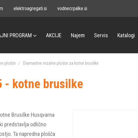
om
elektroagregati.si
vodnecrpalke.si
JNI PROGRAM
AKCIJE
Najem
Servis
Katalogi
ne plošče
Diamantne rezalne plošče za kotne brusilke
- kotne brusilke
Kotne Brusilke Husqvarna
i predstavlja odlično
stjo. Ta napredna plošča