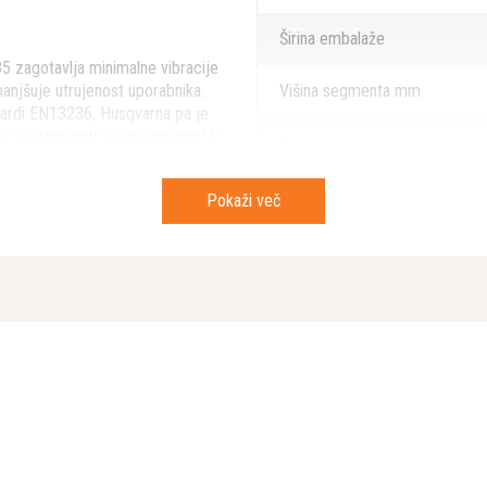
Širina embalaže
5 zagotavlja minimalne vibracije
anjšuje utrujenost uporabnika.
Višina segmenta mm
dardi EN13236, Husqvarna pa je
kar dodatno potrjuje zavezanost k
Premer vpenjalne osi
Premer mm
Pokaži več
Dolžina embalaže
en beton, tlakovec)
Višina embalaže
 namestitev
Bruto teža artikla
mm model)
Primerno za
ladu s standardom kakovosti ISO
izvodnih metod. To zagotavlja