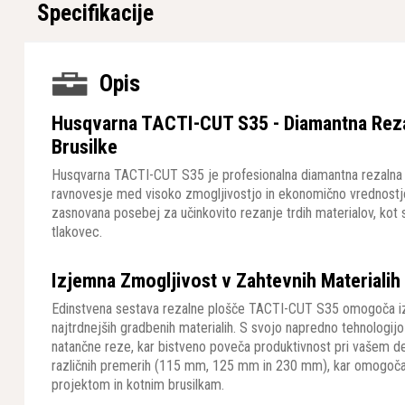
Specifikacije
Opis
Husqvarna TACTI-CUT S35 - Diamantna Reza
Brusilke
Husqvarna TACTI-CUT S35 je profesionalna diamantna rezalna pl
ravnovesje med visoko zmogljivostjo in ekonomično vrednostjo
zasnovana posebej za učinkovito rezanje trdih materialov, kot so
tlakovec.
Izjemna Zmogljivost v Zahtevnih Materialih
Edinstvena sestava rezalne plošče TACTI-CUT S35 omogoča izj
najtrdnejših gradbenih materialih. S svojo napredno tehnologij
natančne reze, kar bistveno poveča produktivnost pri vašem del
različnih premerih (115 mm, 125 mm in 230 mm), kar omogoča p
projektom in kotnim brusilkam.