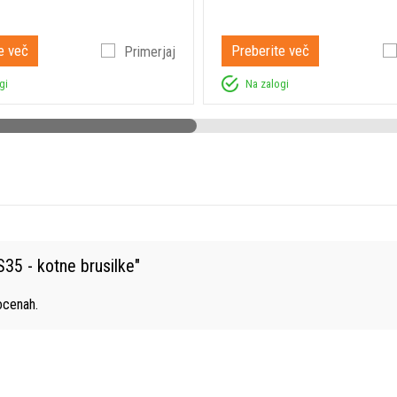
e več
Preberite več
Primerjaj
gi
Na zalogi
35 - kotne brusilke
"
cenah.