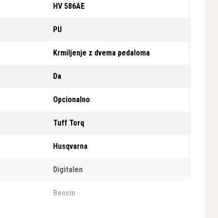
HV 586AE
PU
Krmiljenje z dvema pedaloma
Da
Opcionalno
Tuff Torq
Husqvarna
Digitalen
Bencin
Ergonomsko