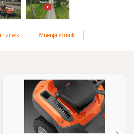
i izdelki
Mnenja strank