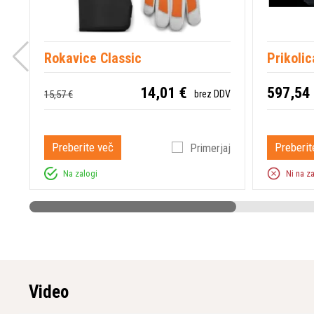
Rokavice Classic
Prikolic
14,01 €
597,54
15,57 €
brez DDV
Preberite več
Preberit
Primerjaj
Na zalogi
Ni na z
Video