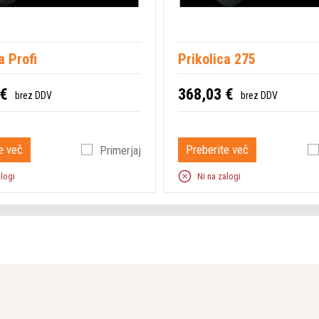
Višina košnje, min.
Pritisk hrupa na uporabnikova 
a Profi
Prikolica 275
Moč zvoka, zajamčena LWA
 €
368,03 €
brez DDV
brez DDV
Višina košnje, maks.
e več
Preberite več
Primerjaj
Prostornina valja
alogi
Ni na zalogi
Širina košnje
Tip menjalnika