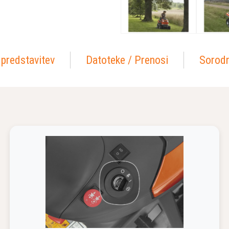
 predstavitev
Datoteke / Prenosi
Sorodn