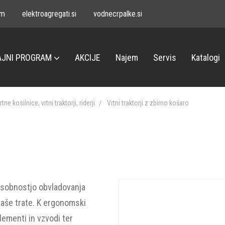
om
elektroagregati.si
vodnecrpalke.si
JNI PROGRAM
AKCIJE
Najem
Servis
Katalogi
rtne kosilnice, vrtni traktorji, riderji
Vrtni traktorji z zbirno košaro
posobnostjo obvladovanja
vaše trate. K ergonomski
lementi in vzvodi ter