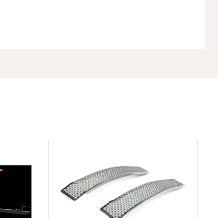
Srednje
Ne
No
Na voljo kot dodatna oprema
2
2
11,7 kW / 2.800 vrt/min
max max
6 km/h
10 km/h