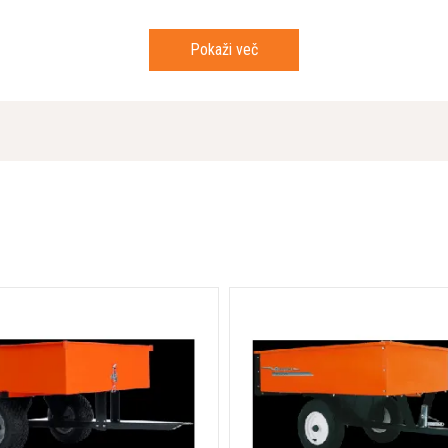
Višina naslonjala
Pokaži več
Vodilno kolo
WEEE Classified
Zaščita sprednjega dela
Št. valjev
Vodilna kolesa
Neto moč pri določenih o/min
Hitrost vožnje vzvratno, min-
Hitrost vožnje naprej, maks.