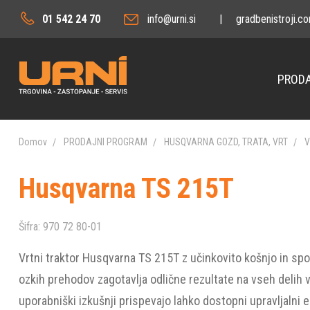
01 542 24 70
info@urni.si
|
gradbenistroji.c
PRODA
Domov
PRODAJNI PROGRAM
HUSQVARNA GOZD, TRATA, VRT
V
Husqvarna TS 215T
Šifra:
970 72 80-01
Vrtni traktor Husqvarna TS 215T z učinkovito košnjo in s
ozkih prehodov zagotavlja odlične rezultate na vseh delih 
uporabniški izkušnji prispevajo lahko dostopni upravljalni e