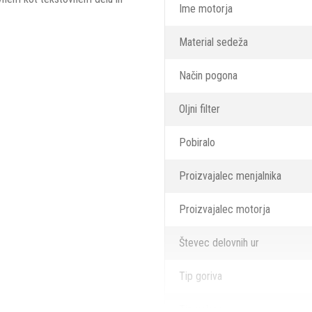
Ime motorja
Material sedeža
Način pogona
Oljni filter
Pobiralo
Proizvajalec menjalnika
Proizvajalec motorja
Števec delovnih ur
Tip goriva
Tip volana