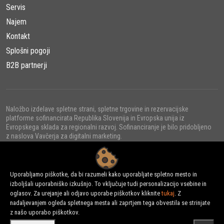
Servis
Najem
Kontakt
Splošni pogoji
B2B partnerji
Naložbo izdelave spletne strani, spletne trgovine in rezervacijske
platforme sofinancirata Republika Slovenija in Evropska unija iz
Evropskega sklada za regionalni razvoj. Sofinanciranje je bilo pridobljeno
z naslova Vavčerja za digitalni marketing.
Uporabljamo piškotke, da bi razumeli kako uporabljate spletno mesto in
izboljšali uporabniško izkušnjo. To vključuje tudi personalizacijo vsebine in
© 2022 - URNI d.o.o., Vse pravice pridržane.
oglasov. Za urejanje ali odjavo uporabe piškotkov kliknite
tukaj
. Z
nadaljevanjem ogleda spletnega mesta ali zaprtjem tega obvestila se strinjate
z našo uporabo piškotkov.