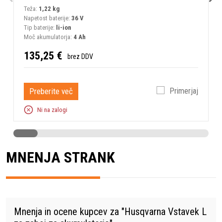
Teža:
1,22 kg
T
Napetost baterije:
36 V
Tip baterije:
li-ion
Moč akumulatorja:
4 Ah
135,25 €
brez DDV
Preberite več
Primerjaj
Ni na zalogi
MNENJA STRANK
Mnenja in ocene kupcev za "
Husqvarna Vstavek L