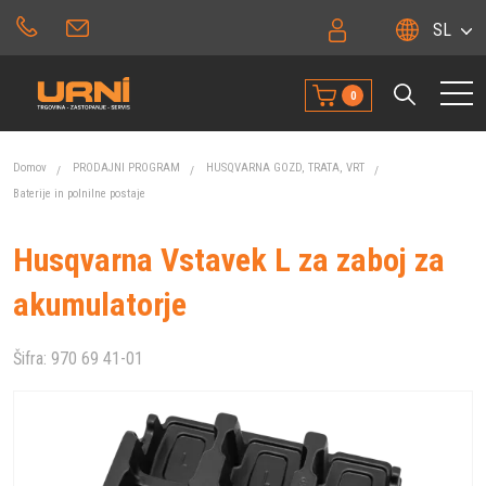
SL
0
Domov
PRODAJNI PROGRAM
HUSQVARNA GOZD, TRATA, VRT
Baterije in polnilne postaje
Husqvarna Vstavek L za zaboj za
akumulatorje
Šifra:
970 69 41-01