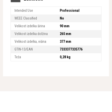
Intended Use
Professional
WEEE Classified
No
Velikost izdelka širina
90 mm
Velikost izdelka dolžina
265 mm
Velikost izdelka, višina
377 mm
GTIN-13/EAN
7333377335776
Teža
0,28 kg