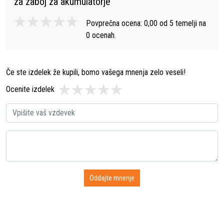
za zaboj za akumulatorje
"
Povprečna ocena:
0,00
od
5
temelji na
0
ocenah.
Če ste izdelek že kupili, bomo vašega mnenja zelo veseli!
Ocenite izdelek