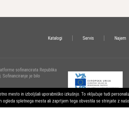
Katalogi
Servis
Najem
latforme sofinancirata Republika
. Sofinanciranje je bilo
tno mesto in izboljšali uporabniško izkušnjo. To vključuje tudi personaliz
m ogleda spletnega mesta ali zaprtjem tega obvestila se strinjate z naš