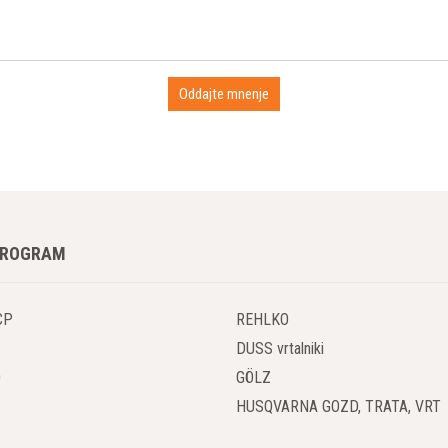
PROGRAM
CP
REHLKO
DUSS vrtalniki
O
GÖLZ
HUSQVARNA GOZD, TRATA, VRT