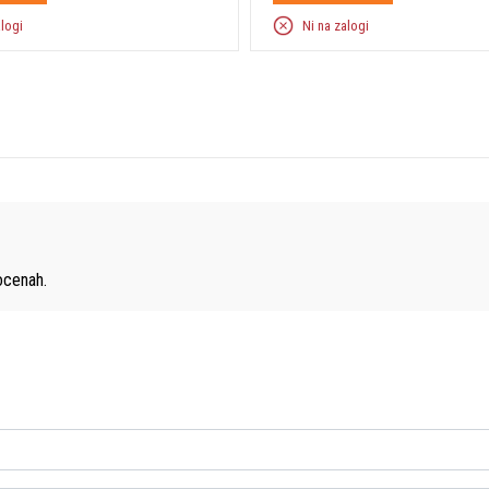
alogi
Ni na zalogi
cenah.