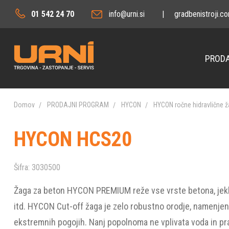
01 542 24 70
info@urni.si
|
gradbenistroji.c
PRODA
Domov
PRODAJNI PROGRAM
HYCON
HYCON ročne hidravlične 
HYCON HCS20
Šifra:
3030500
Žaga za beton HYCON PREMIUM reže vse vrste betona, jekla
itd. HYCON Cut-off žaga je zelo robustno orodje, namenjeno
ekstremnih pogojih. Nanj popolnoma ne vplivata voda in prah