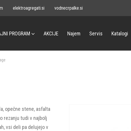
om
elektroagregati.si
vodnecrpalke.si
JNI PROGRAM
AKCIJE
Najem
Servis
Katalogi
žage
, opečne stene, asfalta
 rezanju tudi v najbolj
, vsi deli pa delujejo v