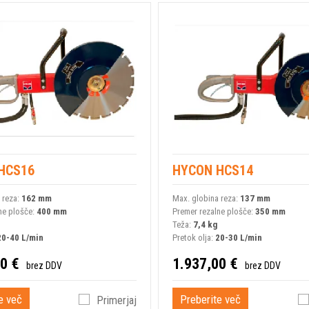
HCS16
HYCON HCS14
 reza:
162 mm
Max. globina reza:
137 mm
ne plošče:
400 mm
Premer rezalne plošče:
350 mm
Teža:
7,4 kg
20-40 L/min
Pretok olja:
20-30 L/min
0 €
1.937,00 €
brez DDV
brez DDV
e več
Preberite več
Primerjaj