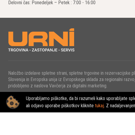
Delovni čas: Ponedeljek – Petek : 7:00 - 16:00
Naložbo izdelave spletne strani, spletne trgovine in rezervacijske p
Slovenija in Evropska unija iz Evropskega sklada za regionalni razvoj
pridobljeno z naslova Vavčerja za digitalni marketing.
Uporabljamo piškotke, da bi razumeli kako uporabljate sple
© 2022 - URNI d.o.o., Vse pravice pridržane.
ali odjavo uporabe piškotkov kliknite
tukaj
. Z nadaljevanje