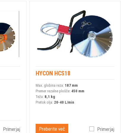
HYCON HCS18
Max. globina reza:
187 mm
Premer rezalne plošče:
450 mm
Teža:
8,1 kg
Pretok olja:
20-40 L/min
Preberite več
Primerjaj
Primerjaj