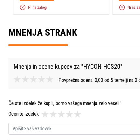
Ni na zalogi
Ni na z
MNENJA STRANK
Mnenja in ocene kupcev za "
HYCON HCS20
"
Povprečna ocena:
0,00
od
5
temelji na
0
o
Če ste izdelek že kupili, bomo vašega mnenja zelo veseli!
Ocenite izdelek