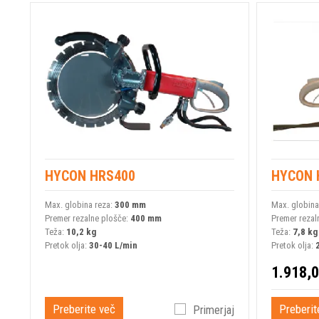
HYCON HRS400
HYCON 
Max. globina reza:
300 mm
Max. globina
Premer rezalne plošče:
400 mm
Premer rezal
Teža:
10,2 kg
Teža:
7,8 kg
Pretok olja:
30-40 L/min
Pretok olja:
1.918,0
Preberite več
Preberit
Primerjaj