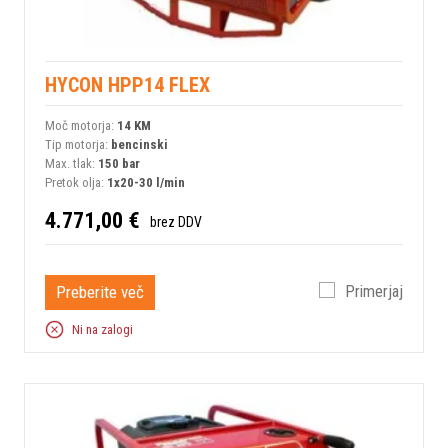
HYCON HPP14 FLEX
Moč motorja:
14 KM
Tip motorja:
bencinski
Max. tlak:
150 bar
Pretok olja:
1x20-30 l/min
4.771,00 €
brez DDV
Preberite več
Primerjaj
Ni na zalogi