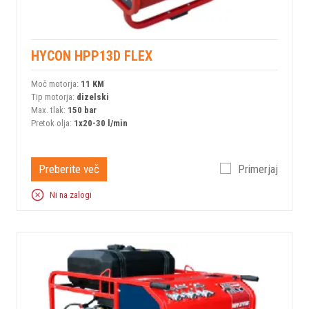
HYCON HPP13D FLEX
Moč motorja:
11 KM
Tip motorja:
dizelski
Max. tlak:
150 bar
Pretok olja:
1x20-30 l/min
Preberite več
Primerjaj
Ni na zalogi