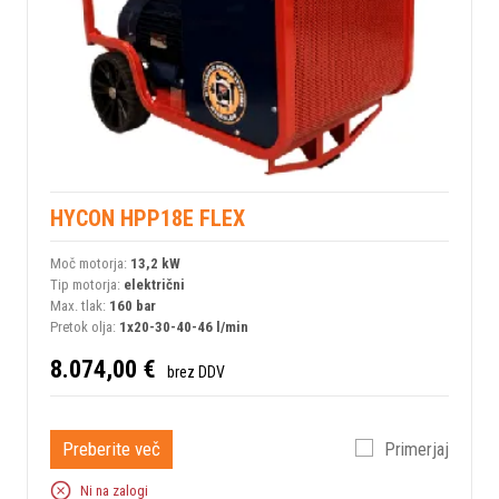
HYCON HPP18E FLEX
Moč motorja:
13,2 kW
Tip motorja:
električni
Max. tlak:
160 bar
Pretok olja:
1x20-30-40-46 l/min
8.074,00 €
brez DDV
Preberite več
Primerjaj
Ni na zalogi