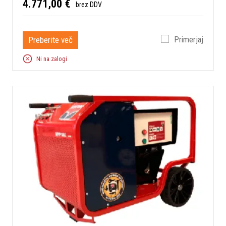
4.771,00 €
brez DDV
Preberite več
Primerjaj
Ni na zalogi