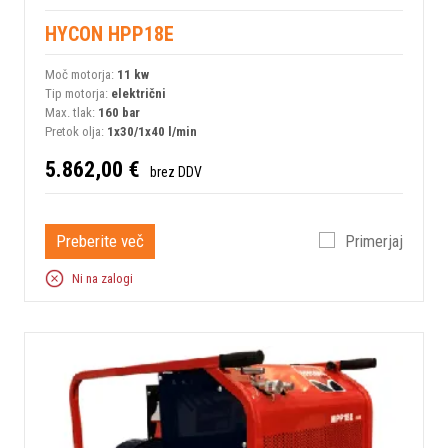
HYCON HPP18E
Moč motorja:
11 kw
Tip motorja:
električni
Max. tlak:
160 bar
Pretok olja:
1x30/1x40 l/min
5.862,00 €
brez DDV
Preberite več
Primerjaj
Ni na zalogi