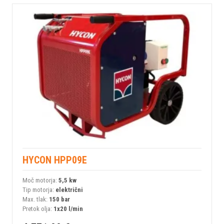
HYCON HPP09E
Moč motorja:
5,5 kw
Tip motorja:
električni
Max. tlak:
150 bar
Pretok olja:
1x20 l/min