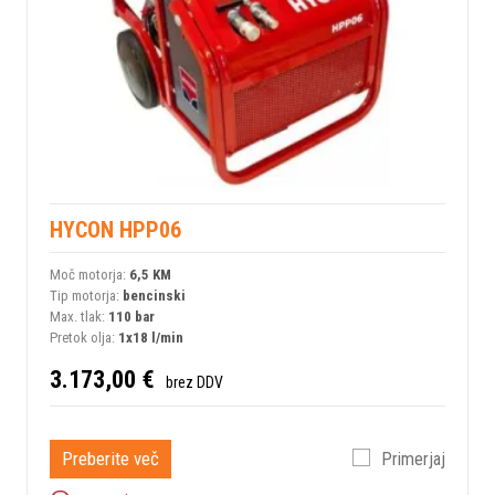
HYCON HPP06
Moč motorja:
6,5 KM
Tip motorja:
bencinski
Max. tlak:
110 bar
Pretok olja:
1x18 l/min
3.173,00 €
brez DDV
Preberite več
Primerjaj