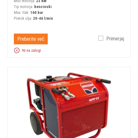
Moč motorja:
23 KM
Tip motorja:
bencinski
Max. tlak:
160 bar
Pretok olja:
20-46 l/min
Preberite več
Primerjaj
Ni na zalogi