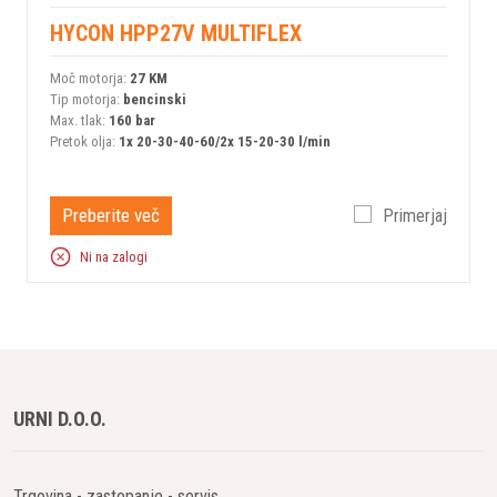
HYCON HPP27V MULTIFLEX
Moč motorja:
27 KM
Tip motorja:
bencinski
Max. tlak:
160 bar
Pretok olja:
1x 20-30-40-60/2x 15-20-30 l/min
Preberite več
Primerjaj
Ni na zalogi
URNI D.O.O.
Trgovina - zastopanje - servis