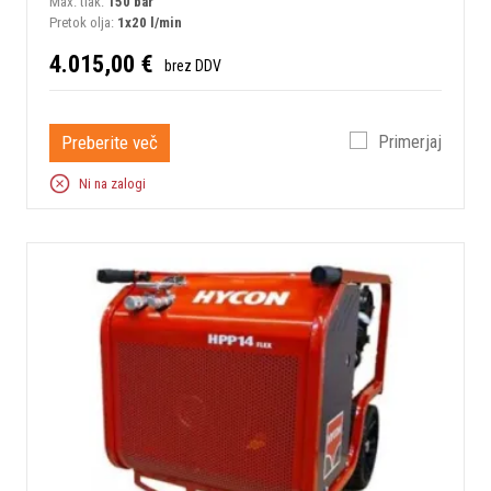
Max. tlak:
150 bar
Pretok olja:
1x20 l/min
4.015,00 €
brez DDV
Preberite več
Primerjaj
Ni na zalogi