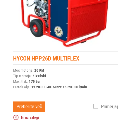
HYCON HPP26D MULTIFLEX
Moč motorja:
26 KM
Tip motorja:
dizelski
Max. tlak:
170 bar
Pretok olja:
1x 20-30-40-60/2x 15-20-30 l/min
Preberite več
Primerjaj
Ni na zalogi