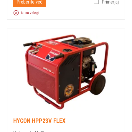
Preberite več
Primerjaj
Ni na zalogi
HYCON HPP23V FLEX