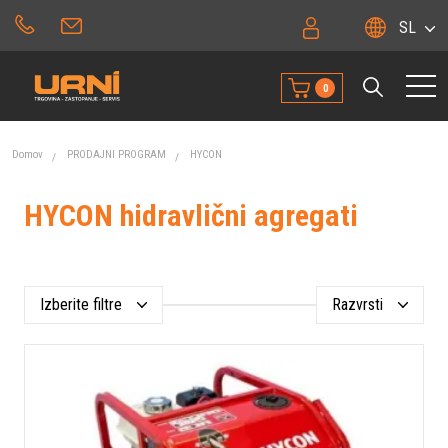
SL
0
Domov
PRODAJNI PROGRAM
HYCON
HYCON hidravlični agregati
Izberite filtre
Razvrsti