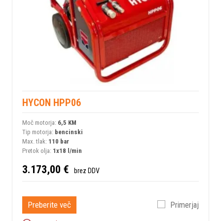
HYCON HPP06
Moč motorja:
6,5 KM
Tip motorja:
bencinski
Max. tlak:
110 bar
Pretok olja:
1x18 l/min
3.173,00 €
brez DDV
Preberite več
Primerjaj