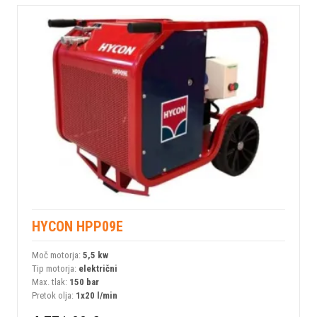
HYCON HPP09E
Moč motorja:
5,5 kw
Tip motorja:
električni
Max. tlak:
150 bar
Pretok olja:
1x20 l/min