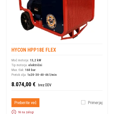
HYCON HPP18E FLEX
Moč motorja:
13,2 kW
Tip motorja:
električni
Max. tlak:
160 bar
Pretok olja:
1x20-30-40-46 l/min
8.074,00 €
brez DDV
Preberite več
Primerjaj
Ni na zalogi