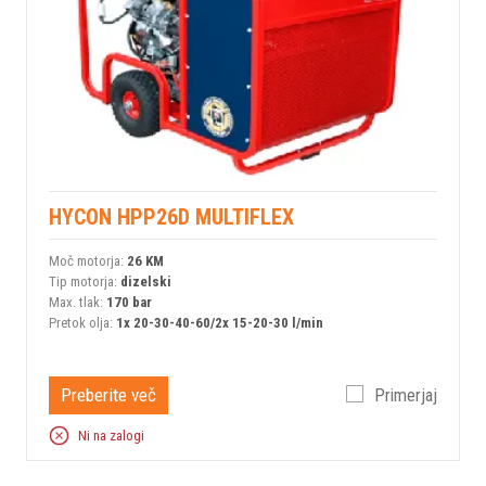
HYCON HPP26D MULTIFLEX
Moč motorja:
26 KM
Tip motorja:
dizelski
Max. tlak:
170 bar
Pretok olja:
1x 20-30-40-60/2x 15-20-30 l/min
Preberite več
Primerjaj
Ni na zalogi