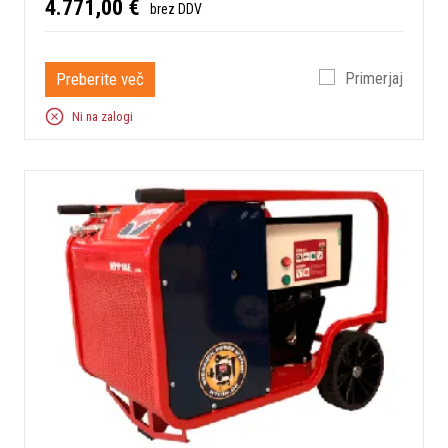
4.771,00 €
brez DDV
Preberite več
Primerjaj
Ni na zalogi