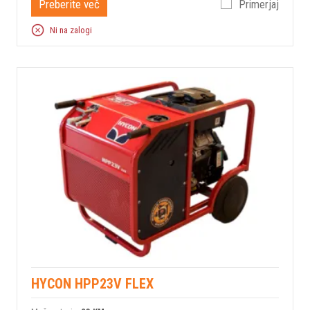
Preberite več
Primerjaj
Ni na zalogi
HYCON HPP23V FLEX