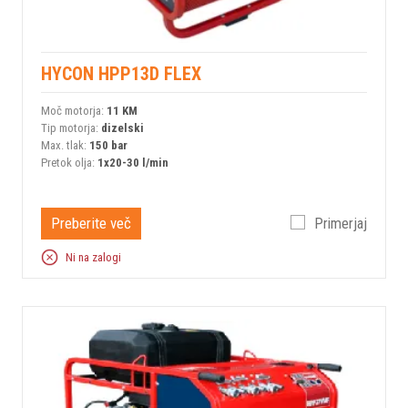
HYCON HPP13D FLEX
Moč motorja:
11 KM
Tip motorja:
dizelski
Max. tlak:
150 bar
Pretok olja:
1x20-30 l/min
Preberite več
Primerjaj
Ni na zalogi