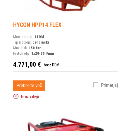
HYCON HPP14 FLEX
Moč motorja:
14 KM
Tip motorja:
bencinski
Max. tlak:
150 bar
Pretok olja:
1x20-30 l/min
4.771,00 €
brez DDV
Preberite več
Primerjaj
Ni na zalogi