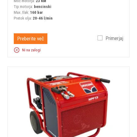
Moč motorja:
23 KM
Tip motorja:
bencinski
Max. tlak:
160 bar
Pretok olja:
20-46 l/min
Preberite več
Primerjaj
Ni na zalogi