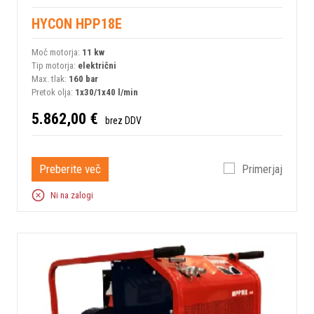
HYCON HPP18E
Moč motorja:
11 kw
Tip motorja:
električni
Max. tlak:
160 bar
Pretok olja:
1x30/1x40 l/min
5.862,00 €
brez DDV
Preberite več
Primerjaj
Ni na zalogi