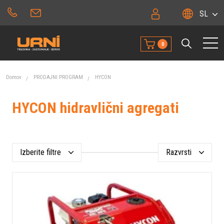
SL
0
Domov
PRODAJNI PROGRAM
HYCON
HYCON hidravlični agregati
Izberite filtre
Razvrsti