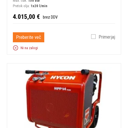
Max. tlak:
150 bar
Pretok olja:
1x20 l/min
4.015,00 €
brez DDV
Preberite več
Primerjaj
Ni na zalogi