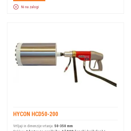
Ni na zalogi
HYCON HCD50-200
Vrtljaji in dimenzije vrtanja:
50-350 mm