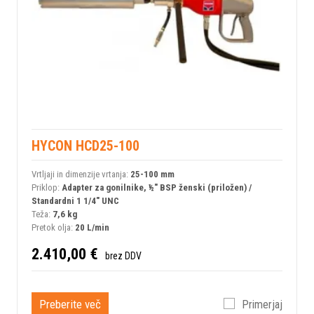
HYCON HCD25-100
Vrtljaji in dimenzije vrtanja:
25-100 mm
Priklop:
Adapter za gonilnike, ½" BSP ženski (priložen) /
Standardni 1 1/4" UNC
Teža:
7,6 kg
Pretok olja:
20 L/min
2.410,00 €
brez DDV
Preberite več
Primerjaj