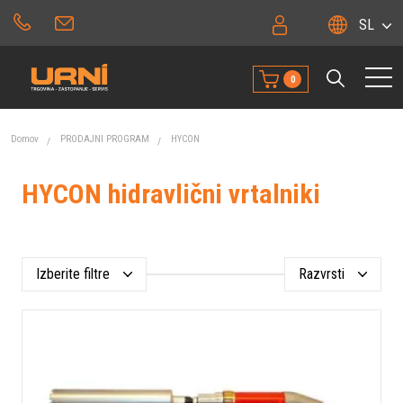
SL
0
Domov
PRODAJNI PROGRAM
HYCON
HYCON hidravlični vrtalniki
Izberite filtre
Razvrsti