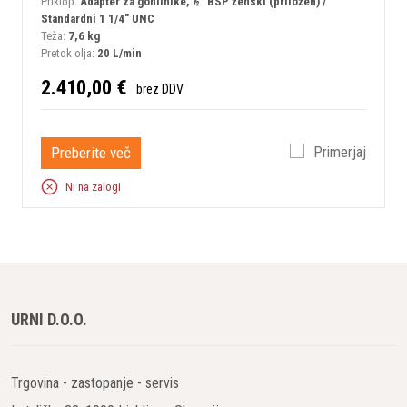
Priklop:
Adapter za gonilnike, ½" BSP ženski (priložen) /
Standardni 1 1/4" UNC
Teža:
7,6 kg
Pretok olja:
20 L/min
2.410,00 €
brez DDV
Preberite več
Primerjaj
Ni na zalogi
URNI D.O.O.
Trgovina - zastopanje - servis