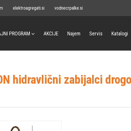
om
elektroagregati.si
vodnecrpalke.si
JNI PROGRAM
AKCIJE
Najem
Servis
Katalogi
N hidravlični zabijalci drog