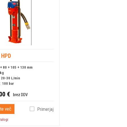
 HPD
 + 80 + 105 + 130 mm
 kg
:
20-30 L/min
k:
100 bar
00 €
brez DDV
te več
Primerjaj
zalogi