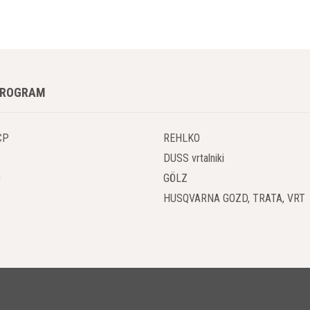
PROGRAM
CP
REHLKO
DUSS vrtalniki
O
GÖLZ
HUSQVARNA GOZD, TRATA, VRT