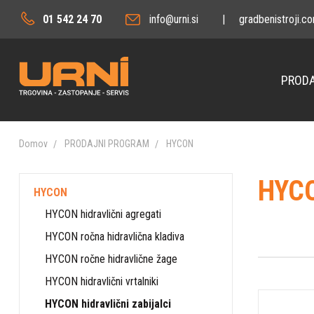
01 542 24 70
info@urni.si
|
gradbenistroji.c
PRODA
Domov
PRODAJNI PROGRAM
HYCON
HYCO
HYCON
HYCON hidravlični agregati
HYCON ročna hidravlična kladiva
HYCON ročne hidravlične žage
HYCON hidravlični vrtalniki
HYCON hidravlični zabijalci