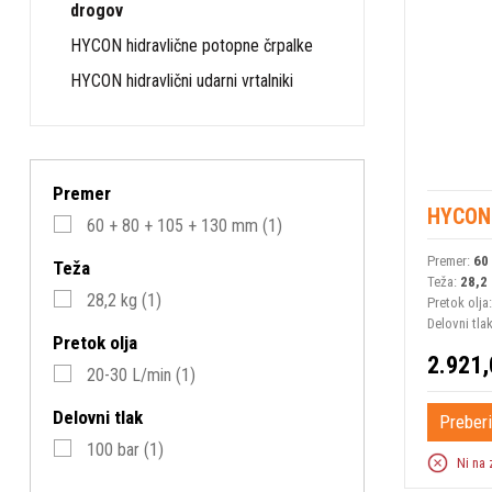
drogov
HYCON hidravlične potopne črpalke
HYCON hidravlični udarni vrtalniki
Premer
HYCON
60 + 80 + 105 + 130 mm
(1)
Premer:
60
Teža
Teža:
28,2
28,2 kg
(1)
Pretok olja
Delovni tla
Pretok olja
2.921,
20-30 L/min
(1)
Delovni tlak
Preberi
100 bar
(1)
Ni na 