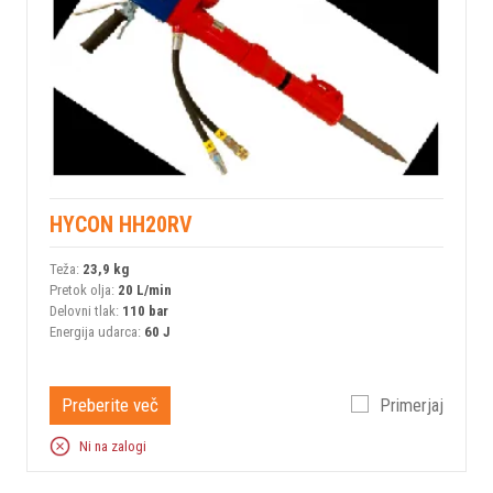
HYCON HH20RV
Teža:
23,9 kg
Pretok olja:
20 L/min
Delovni tlak:
110 bar
Energija udarca:
60 J
Preberite več
Primerjaj
Ni na zalogi