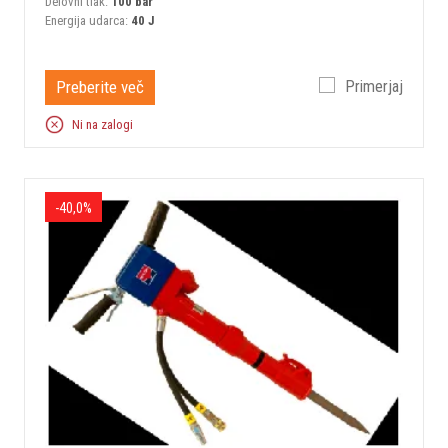
Delovni tlak:
100 bar
Energija udarca:
40 J
Preberite več
Primerjaj
Ni na zalogi
-40,0%