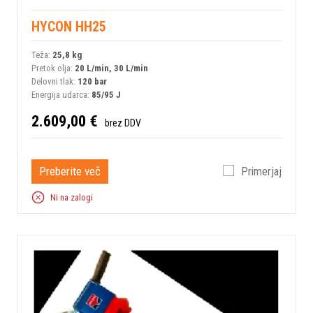
HYCON HH25
Teža:
25,8 kg
Pretok olja:
20 L/min, 30 L/min
Delovni tlak:
120 bar
Energija udarca:
85/95 J
2.609,00 €
brez DDV
Preberite več
Primerjaj
Ni na zalogi