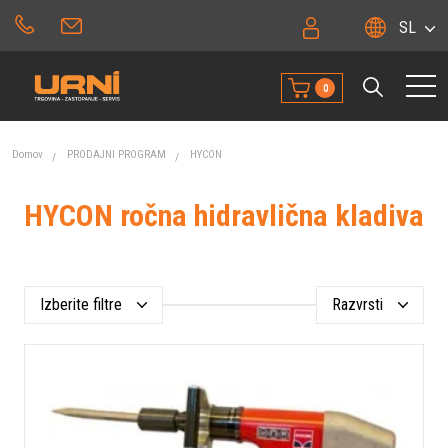
SL
0
Domov
PRODAJNI PROGRAM
HYCON
HYCON ročna hidravlična kladiva
Izberite filtre
Razvrsti