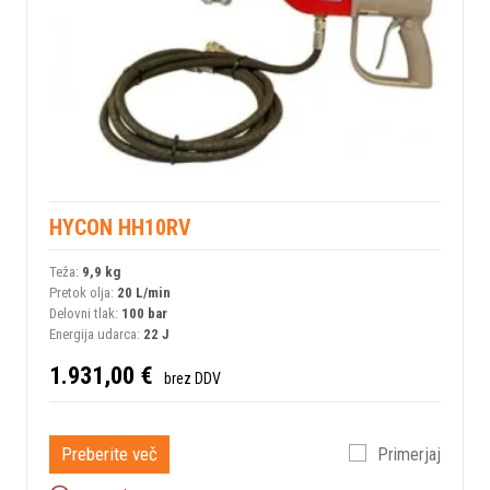
HYCON HH10RV
Teža:
9,9 kg
Pretok olja:
20 L/min
Delovni tlak:
100 bar
Energija udarca:
22 J
1.931,00 €
brez DDV
Preberite več
Primerjaj