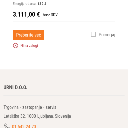
Energija udarca:
130 J
3.111,00 €
brez DDV
Preberite več
Primerjaj
Ni na zalogi
URNI D.O.O.
Trgovina - zastopanje - servis
Letališka 32, 1000 Ljubljana, Slovenija
01 542 24 70