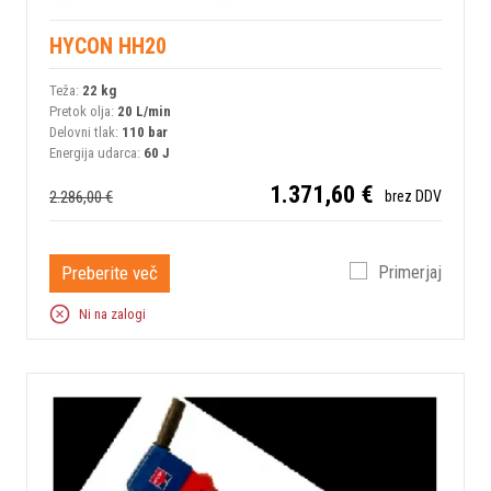
HYCON HH20
Teža:
22 kg
Pretok olja:
20 L/min
Delovni tlak:
110 bar
Energija udarca:
60 J
1.371,60 €
2.286,00 €
brez DDV
Preberite več
Primerjaj
Ni na zalogi