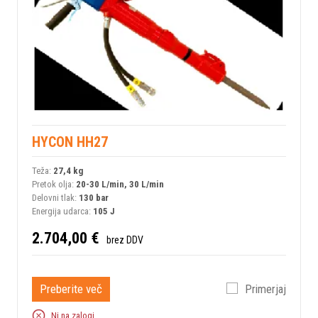
HYCON HH27
Teža:
27,4 kg
Pretok olja:
20-30 L/min, 30 L/min
Delovni tlak:
130 bar
Energija udarca:
105 J
2.704,00 €
brez DDV
Preberite več
Primerjaj
Ni na zalogi