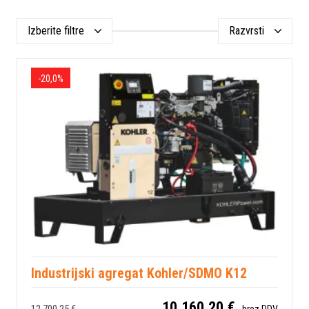
Izberite filtre
Razvrsti
-20,0%
Industrijski agregat Kohler/SDMO K12
10.160,20 €
brez DDV