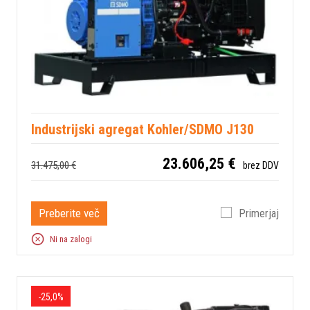
Industrijski agregat Kohler/SDMO J130
23.606,25 €
31.475,00 €
brez DDV
Preberite več
Primerjaj
Ni na zalogi
-25,0%