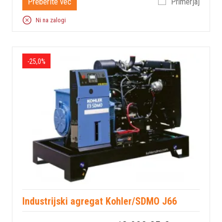
Preberite več
Primerjaj
Ni na zalogi
-25,0%
Industrijski agregat Kohler/SDMO J66