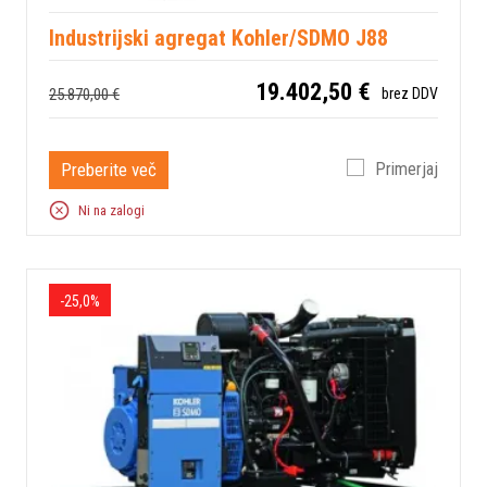
Industrijski agregat Kohler/SDMO J88
19.402,50 €
25.870,00 €
brez DDV
Preberite več
Primerjaj
Ni na zalogi
-25,0%