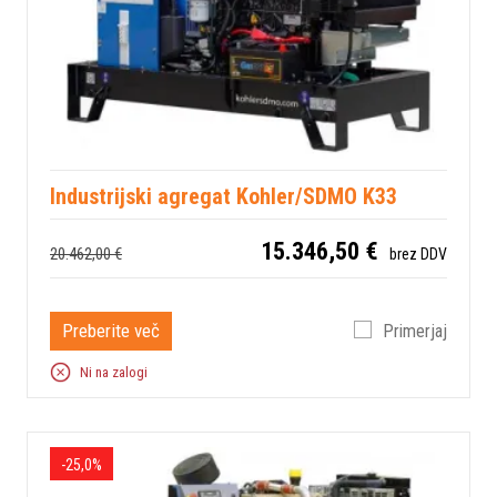
Industrijski agregat Kohler/SDMO K33
15.346,50 €
20.462,00 €
brez DDV
Preberite več
Primerjaj
Ni na zalogi
-25,0%