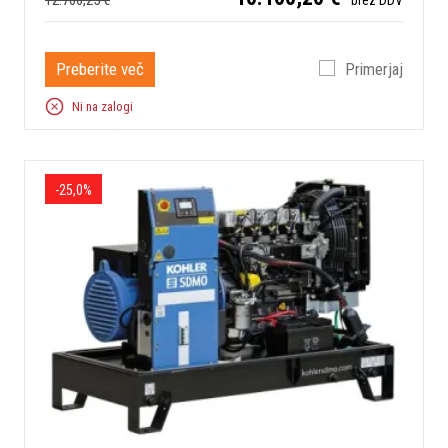
12.700,25 €
Preberite več
Primerjaj
Ni na zalogi
-25,0%