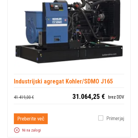
Industrijski agregat Kohler/SDMO J165
31.064,25 €
41.419,00 €
brez DDV
Preberite več
Primerjaj
Ni na zalogi