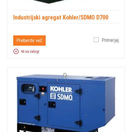
Industrijski agregat Kohler/SDMO D700
Preberite več
Primerjaj
Ni na zalogi