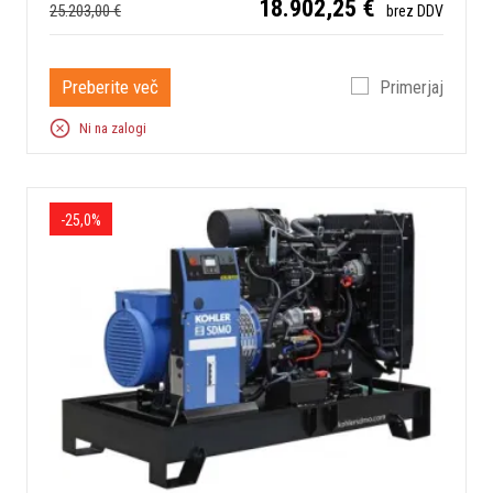
18.902,25 €
25.203,00 €
brez DDV
Preberite več
Primerjaj
Ni na zalogi
-25,0%