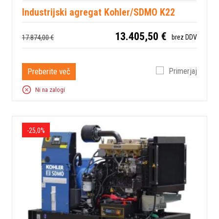
Industrijski agregat Kohler/SDMO K22
13.405,50 €
17.874,00 €
brez DDV
Preberite več
Primerjaj
Ni na zalogi
-25,0%