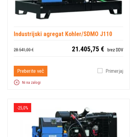
Industrijski agregat Kohler/SDMO J110
21.405,75 €
28.541,00 €
brez DDV
Preberite več
Primerjaj
Ni na zalogi
-25,0%