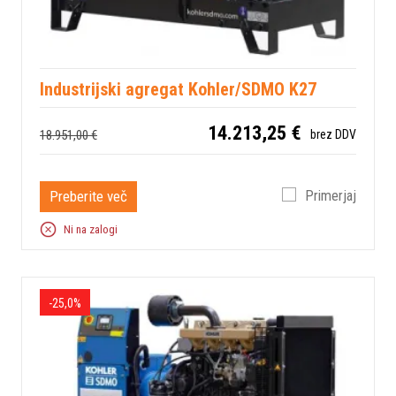
Industrijski agregat Kohler/SDMO K27
14.213,25 €
18.951,00 €
brez DDV
Preberite več
Primerjaj
Ni na zalogi
-25,0%