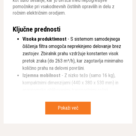
kot suho sesanje, kar jo uvršča med nepogrešljive
pomočnike pri vsakodnevnih čistilnih opravilih in delu z
ročnim električnim orodjem.
Ključne prednosti
Visoka produktivnost
- S sistemom samodejnega
čiščenja filtra omogoča neprekinjeno delovanje brez
zastojev. Zbiralnik prahu vzdržuje konstanten visok
pretok zraka (do 263 m³/h), kar zagotavlja minimalno
količino prahu na delovni površini.
Izjemna mobilnost
- Z nizko težo (samo 16 kg),
kompaktnimi dimenzijami (440 x 380 x 530 mm) in
ergonomsko oblikovanimi transportnimi ročaji
omogoča enostavno premikanje med delovišči.
Priključitev električnega orodja
- Opremljen je s
Pokaži več
pomožno električno vtičnico za hitro in enostavno
povezavo z ročnim električnim orodjem, kar
omogoča takojšnje odsesavanje prahu med delom.
Napredna filtracija
- Vgrajeni HEPA filtri