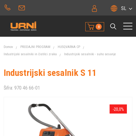
SL
0
Domov
PRODAJNI PROGRAM
HUSQVARNA CP
Industrijski sesalniki in čistilci zraka
Industrijski sesalniki - suho sesanje
Industrijski sesalnik S 11
Šifra:
970 46 66-01
-20,0%