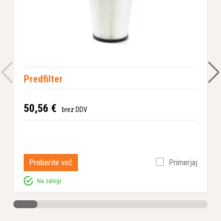
Predfilter
N
50,56 €
P
brez DDV
1
Preberite več
Primerjaj
Na zalogi