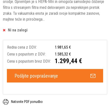
orodje. Opremljen je s HEPA-filtri in omogoča samodejno čiščenje
filtra s stresanjem filtra med delovanjem za neprekinjen pretok
zraka. Ta vakuumska enota je zaradi svoje kompaktne zasnove,
majhne teže in priročnega...
Ni na zalogi
Redna cena z DDV:
1.981,65 €
Cena s popustom z DDV:
1.585,32 €
1.299,44 €
Cena s popustom brez DDV:
Pošljite povpraševanje
Natisnite PDF ponudbo