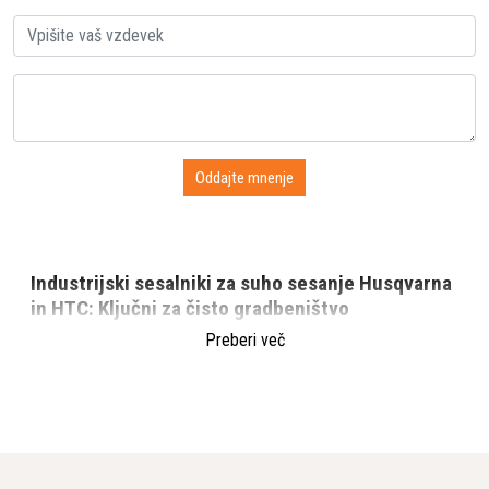
Industrijski sesalniki za suho sesanje Husqvarna
in HTC: Ključni za čisto gradbeništvo
Uvod
Preberi več
V gradbeništvu, kjer nastajanje prahu pri delu z betonom -
bodisi pri suhem kronskem vrtanju, rezanju ali brušenju -
predstavlja resno težavo, industrijski sesalniki za suho sesanje
znamk Husqvarna in HTC ponujajo učinkovito rešitev. Modeli,
kot so S16, S26, S36, T4000 in T7500, so zasnovani za visoko