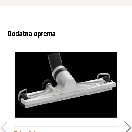
zagotavljajo učinkovito zadrževanje tudi najfinejših
delcev prahu, kar ustvarja čistejše in varnejše
delovno okolje.
Tehnične značilnosti
Dodatna oprema
Sesalnik S 11 poganja zmogljiv 1,2 kW motor, ki ustvarja
močan podtlak do 270 mbar. Z 25-litrsko posodo za
zbiranje prahu nudi dovolj kapacitete za daljše delovne
naloge. Priključite ga lahko na standardno 220-230 V
omrežje (50-60 Hz), porabi pa le 6,5 A toka.
Posebnost tega sesalnika je sistem za stresanje filtra
med delovanjem, ki preprečuje zamašitev in zagotavlja
neprekinjen pretok zraka. To pomeni manj prekinitev dela
in višjo produktivnost pri vsakodnevnih nalogah.
Zaradi svoje kompaktne konstrukcije, zanesljivega
delovanja in vsestranske uporabnosti je Husqvarna S 11
idealna izbira za gradbene delavce, obrtnike in druge