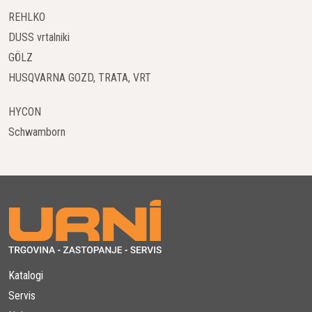
sesalnikov. Njihovi sesalniki so zasnovani posebej za zahtevne
REHLKO
pogoje v gradbeništvu, s trpežnimi komponentami in
DUSS vrtalniki
robustnimi konstrukcijami, ki prenesejo obrabo in uporabo na
deloviščih.
GÖLZ
HUSQVARNA GOZD, TRATA, VRT
Filtracijski sistemi visoke učinkovitosti
HYCON
Za zagotovitev, da se prah ne vrača v delovno okolje, so ti
Schwamborn
modeli opremljeni z naprednimi filtracijskimi sistemi. Ti sistemi
učinkovito ločujejo prah in omogočajo, da zrak, ki zapušča
sesalnik, ostane čist. To je še posebej pomembno pri delu z
betonskim prahom, ki lahko vsebuje škodljive snovi.
Enostavnost uporabe in vzdrževanja
Kljub močnim zmogljivostim in robustni zasnovi, so sesalniki
Husqvarna in HTC zasnovani za enostavno uporabo. Njihove
funkcije vključujejo enostavno praznjenje zbiralnikov in
Katalogi
preprosto vzdrževanje, kar omogoča uporabnikom, da
Servis
ohranjajo visoko produktivnost z minimalnim časom