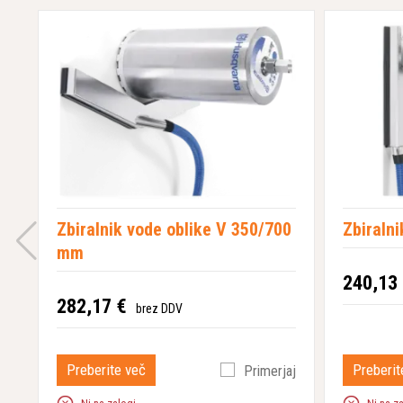
Zbiralnik vode oblike V 350/700
Zbiraln
mm
240,13
282,17 €
brez DDV
Preberite več
Preberit
Primerjaj