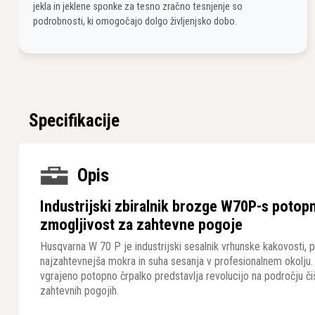
jekla in jeklene sponke za tesno zračno tesnjenje so
podrobnosti, ki omogočajo dolgo življenjsko dobo.
Specifikacije
Opis
Industrijski zbiralnik brozge W70P-s potop
zmogljivost za zahtevne pogoje
Husqvarna W 70 P je industrijski sesalnik vrhunske kakovosti,
najzahtevnejša mokra in suha sesanja v profesionalnem okolju. T
vgrajeno potopno črpalko predstavlja revolucijo na področju či
zahtevnih pogojih.