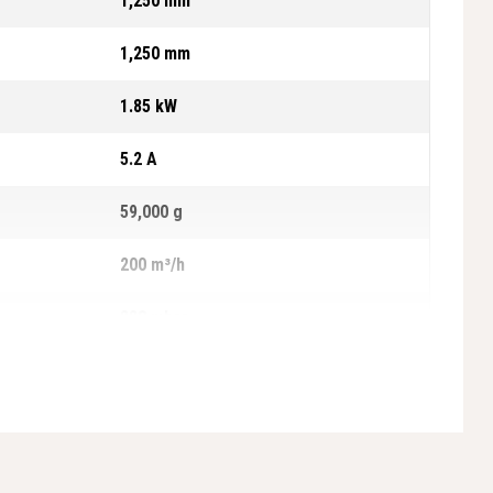
1,250 mm
1,250 mm
1.85 kW
5.2 A
59,000 g
200 m³/h
220 mbar
570 mm
570 mm
600 mm