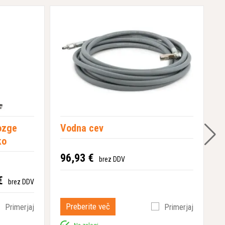
rozge
Vodna cev
T
ko
96,93 €
7
brez DDV
€
brez DDV
Preberite več
Primerjaj
Primerjaj