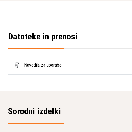
poškodbami.
Posebej impresivna je zmogljiva črpalka za evakuacijo, ki om
navpično ali 200 metrov vodoravno, kar omogoča izjemno fleksi
lokacijah.
Datoteke in prenosi
Praktična zasnova za enostavno uporabo
Delo z W 70 P je enostavno zaradi številnih domiselnih rešitev.
sesanjem, kar prihrani dragoceni čas. Praznjenje se izvaja prek
Navodila za uporabo
omogoča hitro in enostavno čiščenje. Varjen okvir omogoča eno
stroja na okvir, medtem ko kolesa, ki ne puščajo sledi, so odpor
vgrajeno zaklepanje za dodatno stabilnost.
Z dimenzijami 600 x 570 x 1250 mm in težo 42 kg (bruto teža
optimalno razmerje med robustnostjo in mobilnostjo za profes
industrijskih okoljih.
Sorodni izdelki
* Pridržujemo si pravico do napak na spletni strani tako v sli
zanje ne prevzemamo odgovornosti.