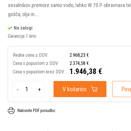
sesalnikov premore samo vodo, lahko W 70 P obravnava te
gošča, olja in...
Na zalogi
Garancija 1 leto
Redna cena z DDV:
2.968,23 €
Cena s popustom z DDV:
2.374,58 €
1.946,38 €
Cena s popustom brez DDV:
V košarico
Pov
-
+
Natisnite PDF ponudbo