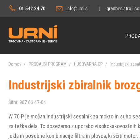
01 542 24 70
info@urni.si
|
gradbenistroji.c
PRODA
Domov
PRODAJNI PROGRAM
HUSQVARNA CP
Industrijski sesaln
Industrijski zbiralnik br
Šifra:
967 66 47-04
W 70 P je močan industrijski sesalnik za mokro in suho se
za težka dela. To dosežemo z uporabo visokokakovostnih 
jekla in posebne kombinacije filtra in plovca, ki ščiti motor.