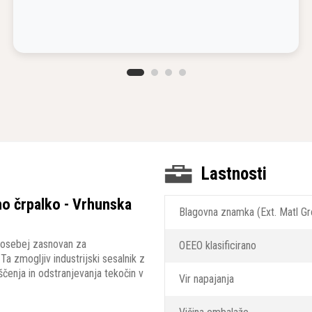
Lastnosti
no črpalko - Vrhunska
Blagovna znamka (Ext. Matl Gr
 posebej zasnovan za
OEEO klasificirano
a zmogljiv industrijski sesalnik z
ščenja in odstranjevanja tekočin v
Vir napajanja