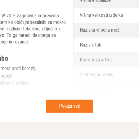
Višina embalaže
Višina velikosti izdelka
 W 70 P zagotavlja impresivno
m ko običajni sesalniki za mokro
i različne tekočine, vključno z
Nazivna vhodna moč
avo. To ga naredi idealnega za
enje in rezanje.
Nazivni tok
abo
Bruto teža artikla
nost proti koroziji
Zahteva po zraku
pogojih
jučitev in odklop
Maks. vakuum
jo puščanje
Širina embalaže
Pokaži več
Širina velikosti izdelka
 zagotavlja maksimalen pretok
 pred poškodbami. Vgrajeno cedilo
 ščiti rotor črpalke pred
Dolžina embalaže