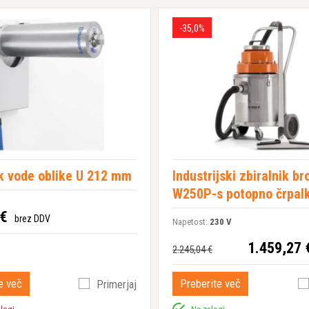
-35,0%
ik vode oblike U 212 mm
Industrijski zbiralnik b
W250P-s potopno črpal
 €
brez DDV
Napetost:
230 V
1.459,27 
2.245,04 €
e več
Preberite več
Primerjaj