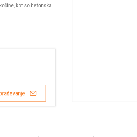
kočine, kot so betonska
praševanje