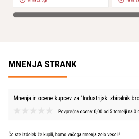
Ni na zalogi
Ni na z
MNENJA STRANK
Mnenja in ocene kupcev za "
Industrijski zbiralnik 
Povprečna ocena:
0,00
od
5
temelji na
0
o
Če ste izdelek že kupili, bomo vašega mnenja zelo veseli!