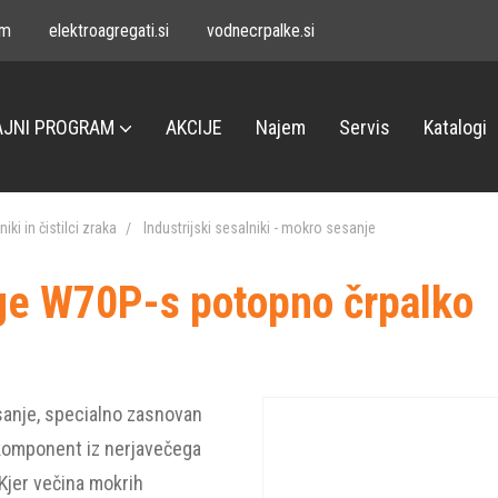
om
elektroagregati.si
vodnecrpalke.si
JNI PROGRAM
AKCIJE
Najem
Servis
Katalogi
iki in čistilci zraka
Industrijski sesalniki - mokro sesanje
ozge W70P-s potopno črpalko
sanje, specialno zasnovan
komponent iz nerjavečega
 Kjer večina mokrih