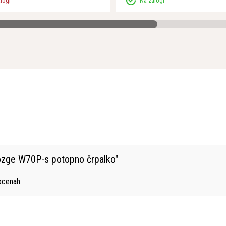
alogi
Na zalogi
brozge W70P-s potopno črpalko
"
cenah.