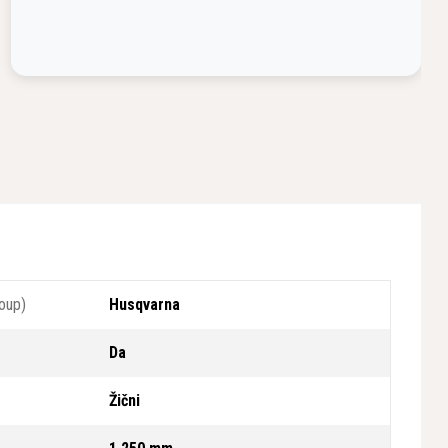
oup)
Husqvarna
Da
Žični