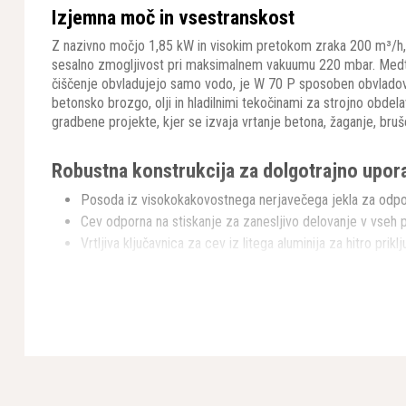
Izjemna moč in vsestranskost
Z nazivno močjo 1,85 kW in visokim pretokom zraka 200 m³/h,
sesalno zmogljivost pri maksimalnem vakuumu 220 mbar. Medte
čiščenje obvladujejo samo vodo, je W 70 P sposoben obvladovat
betonsko brozgo, olji in hladilnimi tekočinami za strojno obdel
gradbene projekte, kjer se izvaja vrtanje betona, žaganje, bruš
Robustna konstrukcija za dolgotrajno upor
Posoda iz visokokakovostnega nerjavečega jekla za odpor
Cev odporna na stiskanje za zanesljivo delovanje v vseh 
Vrtljiva ključavnica za cev iz litega aluminija za hitro prikl
Voziček iz galvaniziranega jekla za stabilnost in mobilnost
Jeklene sponke za tesno zračno tesnjenje, ki preprečuje
Inovativne funkcije za učinkovito delo
W 70 P se ponaša s patentiranim sistemom filtra in plovca, ki
zraka in zanesljiv mokri izklop pri prepolnitvi, kar ščiti motor
iz nerjavečega jekla učinkovito preseja gramoz iz suspenzije in