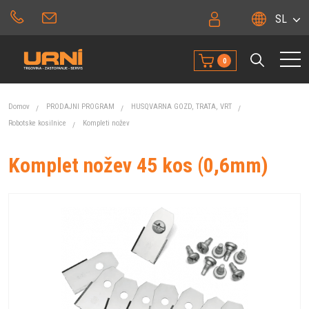
SL
0
Domov
PRODAJNI PROGRAM
HUSQVARNA GOZD, TRATA, VRT
Robotske kosilnice
Kompleti nožev
Komplet nožev 45 kos (0,6mm)