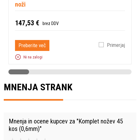
noži
147,53 €
brez DDV
Preberite več
Primerjaj
Ni na zalogi
MNENJA STRANK
Mnenja in ocene kupcev za "
Komplet nožev 45
kos (0,6mm)
"