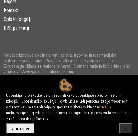
Najem
Kontakt
Splošni pogoji
B2B partnerji
Naložbo izdelave spletne strani, spletne trgovine in rezervacijske
platforme sofinancirata Republika Slovenija in Evropska unija iz
Evropskega sklada za regionalni razvoj. Sofinanciranje je bilo pridobljeno
z naslova Vavčerja za digitalni marketing.
Uporabljamo piškotke, da bi razumeli kako uporabljate spletno mesto in
izboljšali uporabniško izkušnjo. To vključuje tudi personalizacijo vsebine in
© 2022 - URNI d.o.o., Vse pravice pridržane.
oglasov. Za urejanje ali odjavo uporabe piškotkov kliknite
tukaj
. Z
nadaljevanjem ogleda spletnega mesta ali zaprtjem tega obvestila se strinjate
z našo uporabo piškotkov.
Strinjam se
X