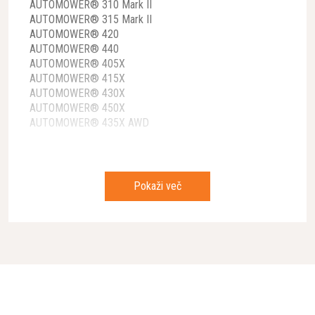
AUTOMOWER® 310 Mark II
AUTOMOWER® 315 Mark II
AUTOMOWER® 420
AUTOMOWER® 440
AUTOMOWER® 405X
AUTOMOWER® 415X
AUTOMOWER® 430X
AUTOMOWER® 450X
AUTOMOWER® 435X AWD
* Pridržujemo si pravico do napak na spletni strani tako v
slikovnem kot tekstovnem delu in zanje ne prevzemamo
Pokaži več
odgovornosti.