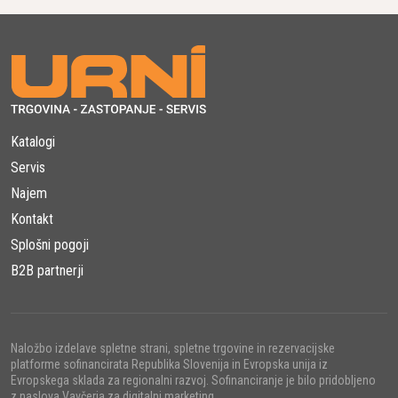
Katalogi
Servis
Najem
Kontakt
Splošni pogoji
B2B partnerji
Naložbo izdelave spletne strani, spletne trgovine in rezervacijske
platforme sofinancirata Republika Slovenija in Evropska unija iz
Evropskega sklada za regionalni razvoj. Sofinanciranje je bilo pridobljeno
z naslova Vavčerja za digitalni marketing.