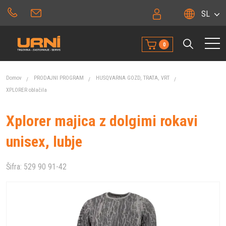
SL
0
Domov
PRODAJNI PROGRAM
HUSQVARNA GOZD, TRATA, VRT
XPLORER oblačila
Xplorer majica z dolgimi rokavi
unisex, lubje
Šifra:
529 90 91-42