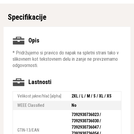
Specifikacije
Opis
* Pridržujemo si pravico do napak na spletni strani tako v
slikovnem kot tekstovnem delu in zanje ne prevzemamo
odgovornosti.
Lastnosti
Velikost jakne/hlač [alpha]
2XL / L / M / S / XL / XS
WEEE Classified
No
7392930736023 /
7392930736030 /
7392930736047 /
GTIN-13/EAN
7392930736054 /