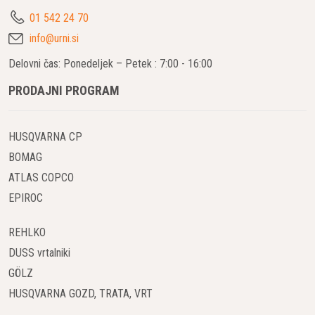
različnih oblik in velikosti in so zaprte v obroč. Meči za
01 542 24 70
motorne žage zahtevajo redno vzdrževanje, v primeru
info@urni.si
menjave, je dobro, če kupite originalne meče za motorno
žago.
Delovni čas: Ponedeljek – Petek : 7:00 - 16:00
PRODAJNI PROGRAM
Bencinske motorne žage so popolnoma samostojne in jih je
tako mogoče uporabljati kjerkoli zunaj, za razliko od električne
motorne žage. Če pa imate dostop do električne vtičnice na
HUSQVARNA CP
prostem, je izbira vrste žage samoumevna. Hkrati je tudi
BOMAG
bencinska motorna žaga zmogljivejša, zlasti profesionalni
ATLAS COPCO
modeli. Tovrstne žage se ne bojijo niti najbolj zapletenih
EPIROC
drevesnih vrst in delujejo v velikem obsegu dela. Električne
žage povzročajo manj tresljajev, so tihe, njihovo vzdrževanje
REHLKO
je cenejše in so za uporabo varne. Baterijska motorna žaga se
DUSS vrtalniki
napaja z vgrajeno polnilno baterijo in so njeni stroški oskrbe in
vzdrževanja nizki. Hkrati baterijske motorne žage povzročajo
GÖLZ
minimalne vibracije v ročajih, so okolju prijazne in varne in s
HUSQVARNA GOZD, TRATA, VRT
pomočjo nje lahko delate tako na dvorišču kot zunaj njega.