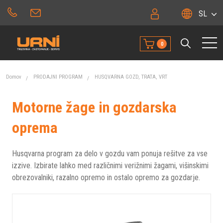
SL
0
Domov
PRODAJNI PROGRAM
HUSQVARNA GOZD, TRATA, VRT
Motorne žage in gozdarska
oprema
Husqvarna program za delo v gozdu vam ponuja rešitve za vse
izzive. Izbirate lahko med različnimi verižnimi žagami, višinskimi
obrezovalniki, razalno opremo in ostalo opremo za gozdarje.