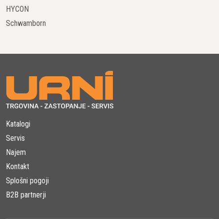
HYCON
Motorna žaga Husqvarna
Schwamborn
Izbira zanesljive in priročne motorne žage je lahko težka.
Sodobni modeli vodilnih proizvajalcev imajo izboljšane
motorje in izpolnjujejo stroge evropske zahteve glede
nadzora emisij CO2. Njihova zasnova pa omogoča povečanje
zmogljivosti. Ko govorimo o motornih žagah, se spomnimo
najbolj znanih blagovnih znamk, med katerimi je tudi
Husqvarna, ki izdeluje profesionalno opremo za nego vrtov,
Katalogi
parkov in gozdov.
Motorna žaga Husqvarna je v cenovno
Servis
dostopnem segmentu že dolgo med sprejemljivi in vedno
uporabnimi. Pri proizvodnji motornih žag se uporabljajo samo
Najem
najnaprednejše tehnologije.
Kontakt
Splošni pogoji
Tako bencinske motorne žage Husqvarna kot električne
B2B partnerji
motorne žage Husqvarna so zasnovane za opravljanje večji ali
manjših del. Odvisno od izbranega modela. Lahko jih