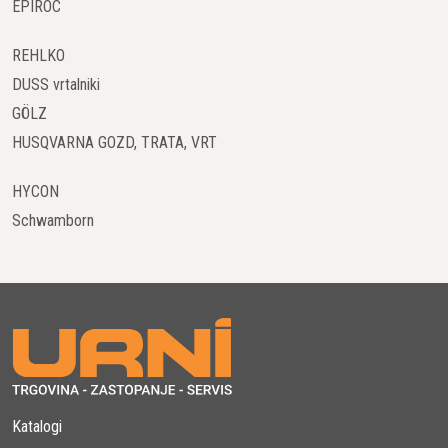
strešniki in zidakami.
EPIROC
Stabilnost in Varnost:
REHLKO
Namizne gradbene žage ponujajo stabilno delovno
površino, kar povečuje varnost in zmanjšuje
DUSS vrtalniki
možnost neželenih poškodb med rezanjem.
GÖLZ
Ergonomske oblike omogočajo udobno uporabo.
HUSQVARNA GOZD, TRATA, VRT
Hitra Inštalacija in Priprava:
Večina namiznih žag omogoča hitro namestitev in
HYCON
enostavno prilagajanje glede na potrebe projekta.
Schwamborn
To pripomore k hitri pripravi na delo.
Učinkovito Rezanje več Kosov Hkrati:
Nekatere namizne žage so opremljene z dodatnimi
funkcijami, kot so vodila za rezanje več kosov
materiala hkrati. To povečuje učinkovitost in
pospešuje postopek.
Nastavitve za Različne Kotne Reze:
Namizne gradbene žage omogočajo nastavitve za
Katalogi
različne kotne reze, kar je koristno pri obdelavi