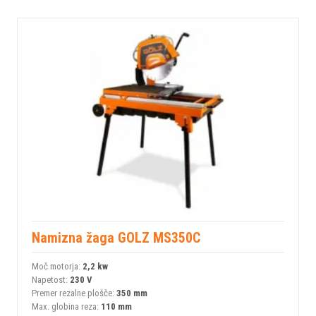
Namizna žaga GOLZ MS350C
Moč motorja:
2,2 kw
Napetost:
230 V
Premer rezalne plošče:
350 mm
Max. globina reza:
110 mm