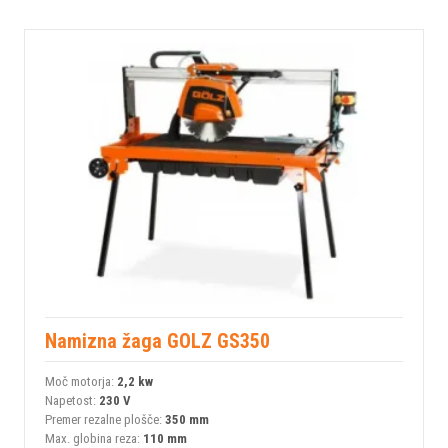
Namizna žaga GOLZ GS350
Moč motorja:
2,2 kw
Napetost:
230 V
Premer rezalne plošče:
350 mm
Max. globina reza:
110 mm