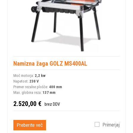
Namizna žaga GOLZ MS400AL
Moč motorja:
2,2 kw
Napetost:
230 V
Premer rezalne plošče:
400 mm
Max. globina reza:
137 mm
2.520,00 €
brez DDV
Preberite več
Primerjaj