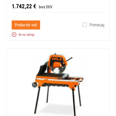
1.742,22 €
brez DDV
Preberite več
Primerjaj
Ni na zalogi