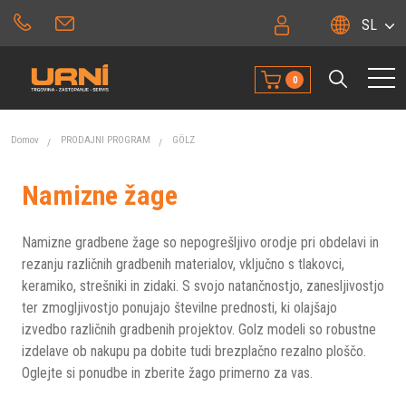
SL
0
Domov
PRODAJNI PROGRAM
GÖLZ
Namizne žage
Namizne gradbene žage so nepogrešljivo orodje pri obdelavi in
rezanju različnih gradbenih materialov, vključno s tlakovci,
keramiko, strešniki in zidaki. S svojo natančnostjo, zanesljivostjo
ter zmogljivostjo ponujajo številne prednosti, ki olajšajo
izvedbo različnih gradbenih projektov. Golz modeli so robustne
izdelave ob nakupu pa dobite tudi brezplačno rezalno ploščo.
Oglejte si ponudbe in zberite žago primerno za vas.