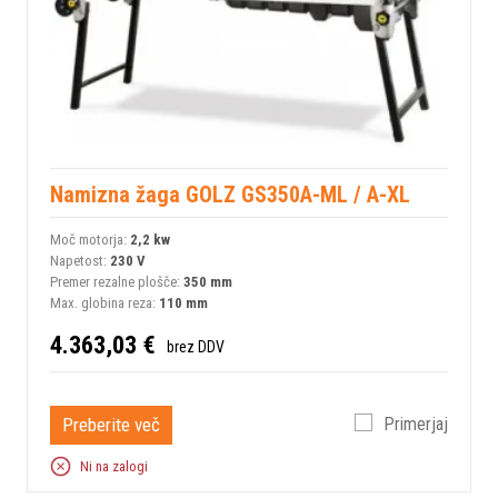
Namizna žaga GOLZ GS350A-ML / A-XL
Moč motorja:
2,2 kw
Napetost:
230 V
Premer rezalne plošče:
350 mm
Max. globina reza:
110 mm
4.363,03 €
brez DDV
Preberite več
Primerjaj
Ni na zalogi