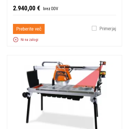
2.940,00 €
brez DDV
Preberite več
Primerjaj
Ni na zalogi