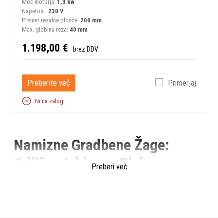
Moč motorja:
1,3 kw
Napetost:
230 V
Premer rezalne plošče:
200 mm
Max. globina reza:
40 mm
1.198,00 €
brez DDV
Preberite več
Primerjaj
Ni na zalogi
Namizne Gradbene Žage:
Odlična Izbira za Tlakovce,
Preberi več
Keramiko, Strešnike in Zidake
Namizne gradbene žage so nepogrešljivo orodje pri obdelavi
in rezanju različnih gradbenih materialov, vključno s tlakovci,