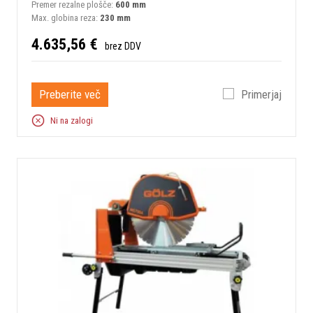
Premer rezalne plošče:
600 mm
Max. globina reza:
230 mm
4.635,56 €
brez DDV
Preberite več
Primerjaj
Ni na zalogi