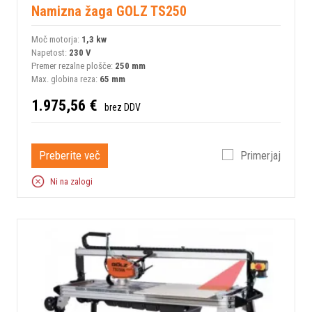
Namizna žaga GOLZ TS250
Moč motorja:
1,3 kw
Napetost:
230 V
Premer rezalne plošče:
250 mm
Max. globina reza:
65 mm
1.975,56 €
brez DDV
Preberite več
Primerjaj
Ni na zalogi