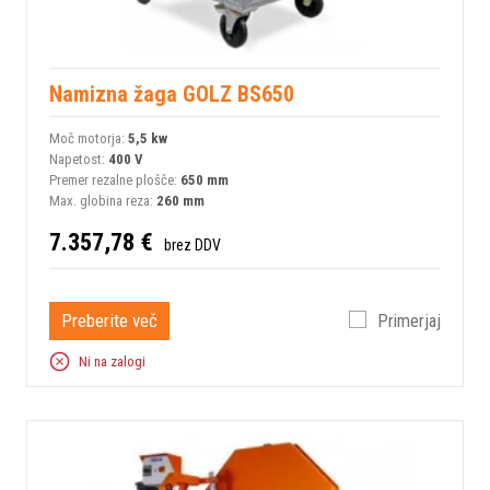
Namizna žaga GOLZ BS650
Moč motorja:
5,5 kw
Napetost:
400 V
Premer rezalne plošče:
650 mm
Max. globina reza:
260 mm
7.357,78 €
brez DDV
Preberite več
Primerjaj
Ni na zalogi