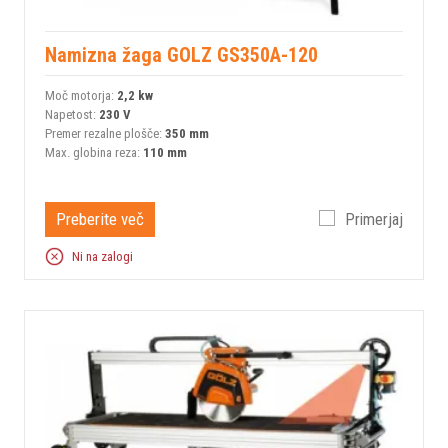
Namizna žaga GOLZ GS350A-120
Moč motorja:
2,2 kw
Napetost:
230 V
Premer rezalne plošče:
350 mm
Max. globina reza:
110 mm
Preberite več
Primerjaj
Ni na zalogi