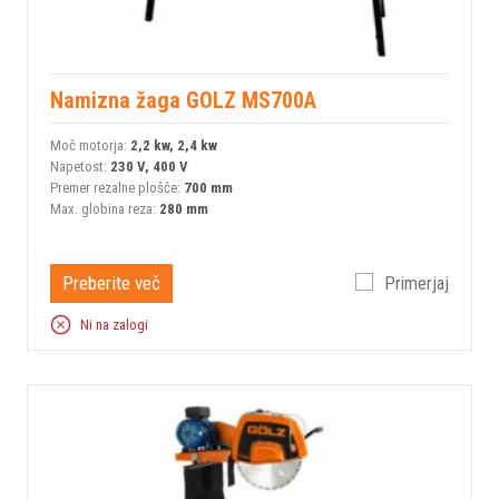
Namizna žaga GOLZ MS700A
Moč motorja:
2,2 kw, 2,4 kw
Napetost:
230 V, 400 V
Premer rezalne plošče:
700 mm
Max. globina reza:
280 mm
Preberite več
Primerjaj
Ni na zalogi