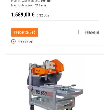
Premer rezalne plošče:
600 mm
Max. globina reza:
235 mm
1.589,00 €
brez DDV
Preberite več
Primerjaj
Ni na zalogi