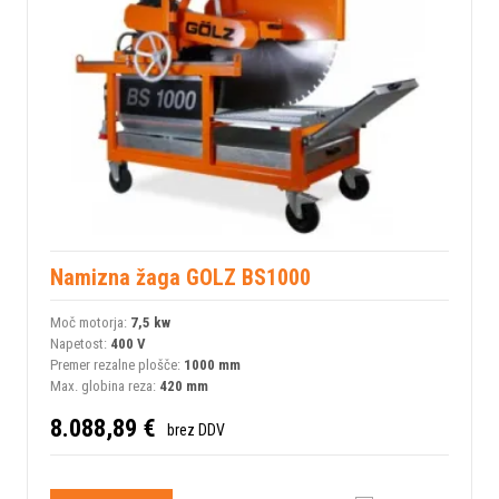
Namizna žaga GOLZ BS1000
Moč motorja:
7,5 kw
Napetost:
400 V
Premer rezalne plošče:
1000 mm
Max. globina reza:
420 mm
8.088,89 €
brez DDV