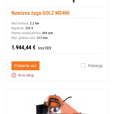
Namizna žaga GOLZ MS400
Moč motorja:
2,2 kw
Napetost:
230 V
Premer rezalne plošče:
400 mm
Max. globina reza:
137 mm
1.944,44 €
brez DDV
Preberite več
Primerjaj
Ni na zalogi