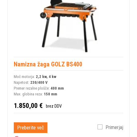
Namizna žaga GOLZ BS400
Moč motorja:
2,2 kw, 4 kw
Napetost:
230/400 V
Premer rezalne plošče:
400 mm
Max. globina reza:
150 mm
1.850,00 €
brez DDV
Preberite več
Primerjaj