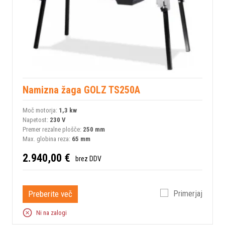
Namizna žaga GOLZ TS250A
Moč motorja:
1,3 kw
Napetost:
230 V
Premer rezalne plošče:
250 mm
Max. globina reza:
65 mm
2.940,00 €
brez DDV
Preberite več
Primerjaj
Ni na zalogi