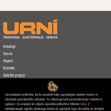
Katalogi
Servis
Najem
Kontakt
Splošni pogoji
B2B partnerji
Uporabljamo piškotke, da bi razumeli kako uporabljate spletno mesto in
izboljšali uporabniško izkušnjo. To vključuje tudi personalizacijo vsebine in
Naložbo izdelave spletne strani, spletne trgovine in rezervacijske
oglasov. Za urejanje ali odjavo uporabe piškotkov kliknite
tukaj
. Z
platforme sofinancirata Republika Slovenija in Evropska unija iz
nadaljevanjem ogleda spletnega mesta ali zaprtjem tega obvestila se strinjate