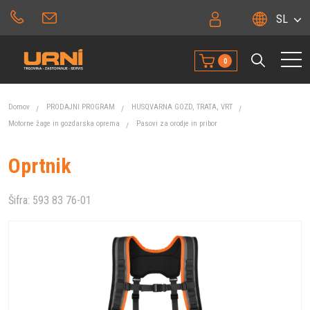
SL
0
Domov
PRODAJNI PROGRAM
HUSQVARNA GOZD, TRATA, VRT
Motorne žage in gozdarska oprema
Pasovi za orodje in pribor
Oprtnik
Šifra:
593 83 76-01