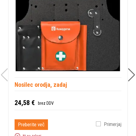
Nosilec orodja, zadaj
24,58 €
brez DDV
Preberite več
Primerjaj
Ni na zalogi