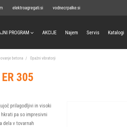
om
elektroagregati.si
vodnecrpalke.si
JNI PROGRAM
AKCIJE
Najem
Servis
Katalogi
ovanje betona
Opažni vibratorji
a ER 305
joč prilagodljivi in visoki
, hkrati pa so impresivni
ka dela v tovarnah