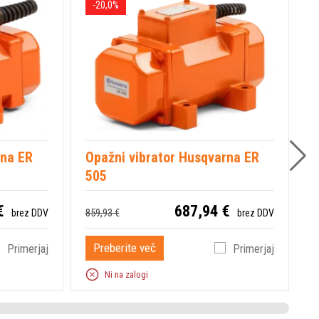
-20,0%
rna ER
Opažni vibrator Husqvarna ER
O
505
4
€
687,94 €
859,93 €
8
brez DDV
brez DDV
Preberite več
Primerjaj
Primerjaj
Ni na zalogi