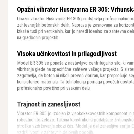
Opažni vibrator Husqvarna ER 305: Vrhunska
Opažni vibrator Husqvarna ER 305 predstavlja profesionalno oro
zahtevnejših betonskih delih. Naprava je zasnovana za horizonta
izkaže tudi pri vertikalnih, kar jo naredi idealno za zahtevna de
na gradbenih projektih.
Visoka učinkovitost in prilagodljivost
Model ER 305 se ponaša z nastavljivo centrifugalno silo, ki v
vibriranja glede na specifične zahteve vašega projekta. S sist
zagotavlja, da beton ni nikoli preveč vibriran, kar preprečuje s
konsistenco materiala. Ta tehnologija pomaga povečati gostoto
profesionalno površino pri vsakem delu.
Trajnost in zanesljivost
Vibrator ER 305 je izdelan iz visokokakovostnih komponent in 
robustno lito železo. Takšna konstrukcija podaljšuje življenjsk
stroške vzdrževanja skozi čas. Model je del zanesljive serije ER
vzdržljivosti v zahtevnih delovnih pogojih.