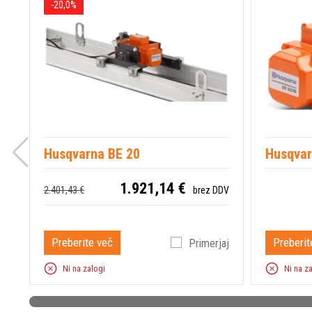
-20,0%
Husqvarna BE 20
Husqvar
1.921,14 €
2.401,43 €
brez DDV
Preberite več
Preberit
Primerjaj
Ni na zalogi
Ni na z