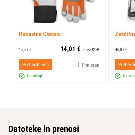
Rokavice Classic
Zaščitna
14,01 €
15,57 €
45,07 €
brez DDV
Preberite več
Preberit
Primerjaj
Na zalogi
Na zalo
Datoteke in prenosi