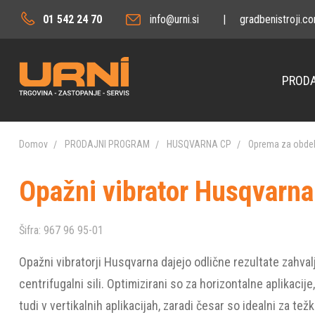
01 542 24 70
info@urni.si
|
gradbenistroji.c
PRODA
Domov
PRODAJNI PROGRAM
HUSQVARNA CP
Oprema za obdel
Opažni vibrator Husqvarn
Šifra:
967 96 95-01
Opažni vibratorji Husqvarna dajejo odlične rezultate zahvalju
centrifugalni sili. Optimizirani so za horizontalne aplikacije
tudi v vertikalnih aplikacijah, zaradi česar so idealni za tež