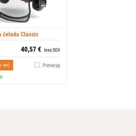
 čelada Classic
40,57 €
brez DDV
e več
Primerjaj
gi