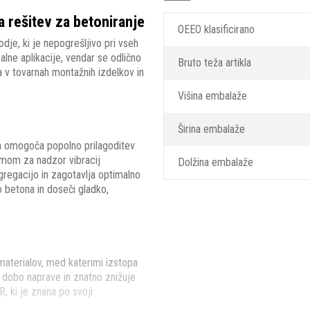
 rešitev za betoniranje
OEEO klasificirano
dje, ki je nepogrešljivo pri vseh
lne aplikacije, vendar se odlično
Bruto teža artikla
la v tovarnah montažnih izdelkov in
Višina embalaže
Širina embalaže
am omogoča popolno prilagoditev
emom za nadzor vibracij
Dolžina embalaže
egregacijo in zagotavlja optimalno
 betona in doseči gladko,
materialov, med katerimi izstopa
o dobo naprave in znatno znižuje
, ki je znana po svoji