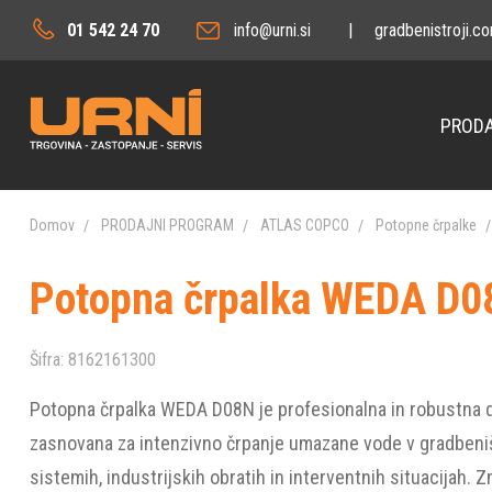
01 542 24 70
info@urni.si
|
gradbenistroji.c
PRODA
Domov
PRODAJNI PROGRAM
ATLAS COPCO
Potopne črpalke
Potopna črpalka WEDA D0
Šifra:
8162161300
Potopna črpalka WEDA D08N je profesionalna in robustna d
zasnovana za intenzivno črpanje umazane vode v gradbeni
sistemih, industrijskih obratih in interventnih situacijah. Zm