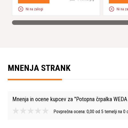
Ni na zalogi
Ni na z
MNENJA STRANK
Mnenja in ocene kupcev za "
Potopna črpalka WED
Povprečna ocena:
0,00
od
5
temelji na
0
o