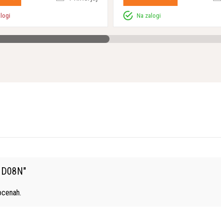
alogi
Na zalogi
A D08N
"
cenah.