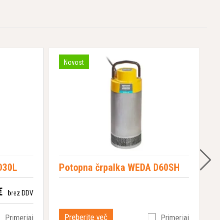
Novost
D30L
Potopna črpalka WEDA D60SH
P
€
brez DDV
Preberite več
Primerjaj
Primerjaj