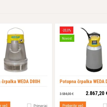
-20,0%
Novost
 črpalka WEDA D80H
Potopna črpalka WEDA 
2.867,20 
3.584,00 €
e več
Preberite več
Primerjaj