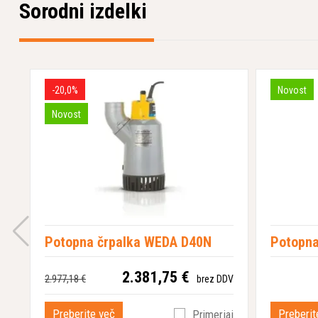
Sorodni izdelki
-20,0%
Novost
Novost
Potopna črpalka WEDA D40N
Potopna
2.381,75 €
2.977,18 €
brez DDV
Preberite več
Preberit
Primerjaj