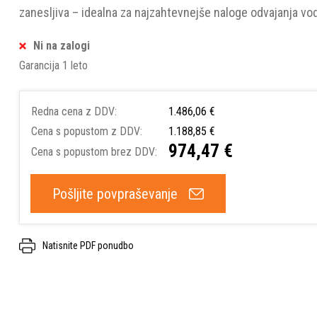
zanesljiva – idealna za najzahtevnejše naloge odvajanja vo
Ni na zalogi
Garancija 1 leto
Redna cena z DDV:
1.486,06 €
Cena s popustom z DDV:
1.188,85 €
974,47 €
Cena s popustom brez DDV:
Pošljite povpraševanje
Natisnite PDF ponudbo