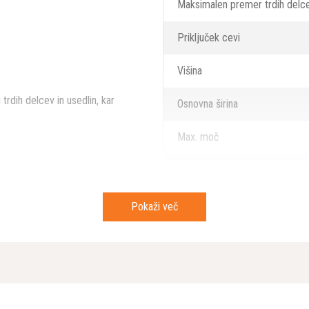
Maksimalen premer trdih delc
Priključek cevi
Višina
trdih delcev in usedlin, kar
Osnovna širina
Max. moč
Izkoristek
 projekte.
zijo.
anje tudi pri visokih obremenitvah.
Premer košare
Pokaži več
ija omogoča hitro servisiranje.
či.