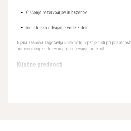
Čiščenje rezervoarjev in bazenov
Industrijsko odvajanje vode z delci
Njena zasnova zagotavlja učinkovito črpanje tudi pri prisotnosti 
pomeni manj zastojev in preprečevanje poškodb.
Ključne prednosti
Visoka zmogljivost pretoka
– optimalna za hitre in zahtevne
Robustno ohišje
– odporna na mehanske obremenitve in koro
Zanesljiv motor z zaščito
– toplotna zaščita in stabilno delov
Enostavna namestitev in vzdrževanje
– modularna konstrukc
Kompaktna in mobilna
– primerna za premikanje med deloviš
Osnovne tehnične lastnosti
Tip: profesionalna potopna drenažna črpalka