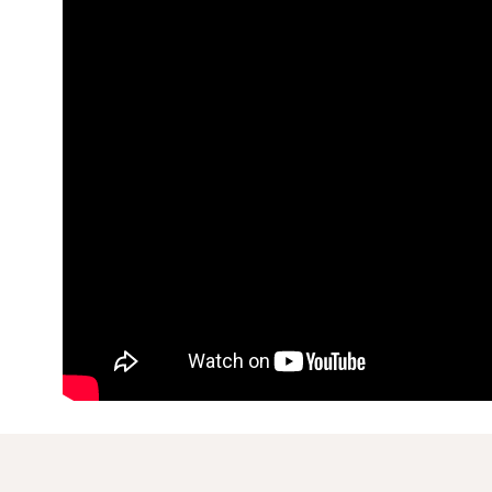
dolga življenjska doba opreme
* Pridržujemo si pravico do napak na spletni strani tako v sli
zanje ne prevzemamo odgovornosti.