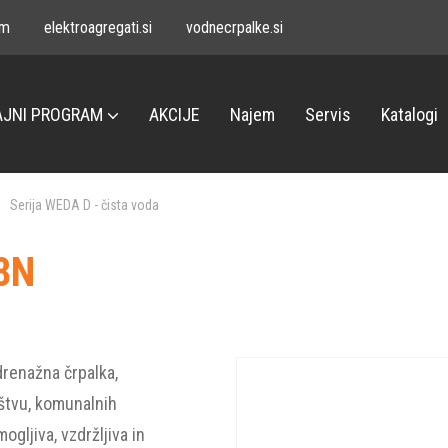
om
elektroagregati.si
vodnecrpalke.si
JNI PROGRAM
AKCIJE
Najem
Servis
Katalogi
Serija WEDA D - čista voda
8N
renažna črpalka,
štvu, komunalnih
ogljiva, vzdržljiva in