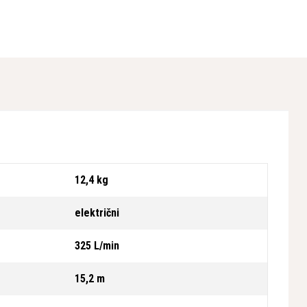
12,4 kg
električni
325 L/min
15,2 m