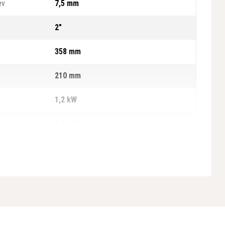
ev
7,5 mm
2"
358 mm
210 mm
1,2 kW
0,8 kW
183 mm