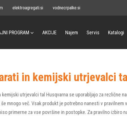
om
elektroagregati.si
vodnecrpalke.si
JNI PROGRAM
AKCIJE
Najem
Servis
Katalogi
rati in kemijski utrjevalci ta
n kemijski utrjevalci tal Husqvarna se uporabljajo za rezlične n
n še mnogo več. Vsak produkt je potrebno nanesti v pravilnem v
niso primerne za vse površine in postopke. Za pravilno izbiro n