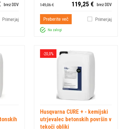
€
119,25 €
149,06 €
brez DDV
brez DDV
Preberite več
Primerjaj
Primerjaj
Na zalogi
-20,0%
Husqvarna CURE + - kemijski
etonskih
utrjevalec betonskih površin v
tekoči obliki