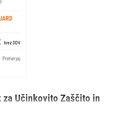
GUARD
€
brez DDV
Primerjaj
za Učinkovito Zaščito in
ih kot starih. Husqvarna ponuja izjemno učinkovite izdelke za
e uporaben za številne aplikacije, vključno s svežim in starim