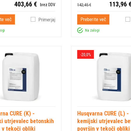
403,66 €
113,96 
142,45 €
brez DDV
te več
Preberite več
Primerjaj
logi
Na zalogi
-20,0%
rna CURE (K) -
Husqvarna CURE (L) -
i utrjevalec betonskih
kemijski utrjevalec b
 v tekoči obliki
površin v tekoči obliki