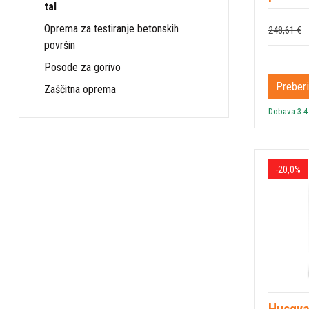
tal
Oprema za testiranje betonskih
248,61 €
površin
Posode za gorivo
Preberi
Zaščitna oprema
Dobava 3-4
-20,0%
Husqv