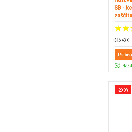
SB - ke
zaščito
316,43 €
Preberi
Na za
-20,0%