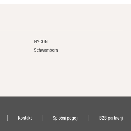
ih površin, preprečuje prašenje ter povečuje odpornost na
HYCON
anih površinah.
Schwamborn
e cementno vezanih podlag, kar povečuje trdnost podlage.
ona pri novih projektih kot tudi za obnovo starih betonskih
pokah in mikro porah tvori netopne mineralne kristale, kar bistveno
Kontakt
Splošni pogoji
B2B partnerji