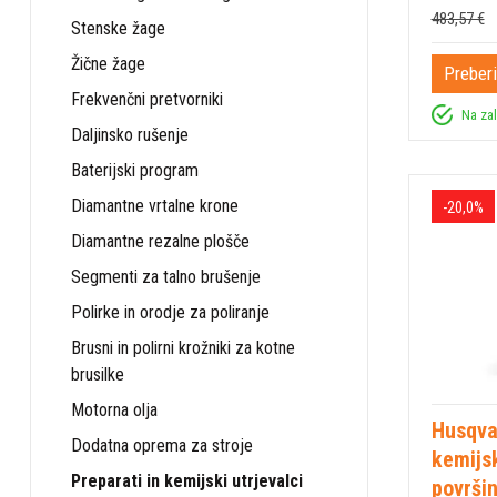
483,57 €
Stenske žage
Žične žage
Preberi
Frekvenčni pretvorniki
Na za
Daljinsko rušenje
Baterijski program
Diamantne vrtalne krone
-20,0%
Diamantne rezalne plošče
Segmenti za talno brušenje
Polirke in orodje za poliranje
Brusni in polirni krožniki za kotne
brusilke
Motorna olja
Husqva
Dodatna oprema za stroje
kemijsk
Preparati in kemijski utrjevalci
površin