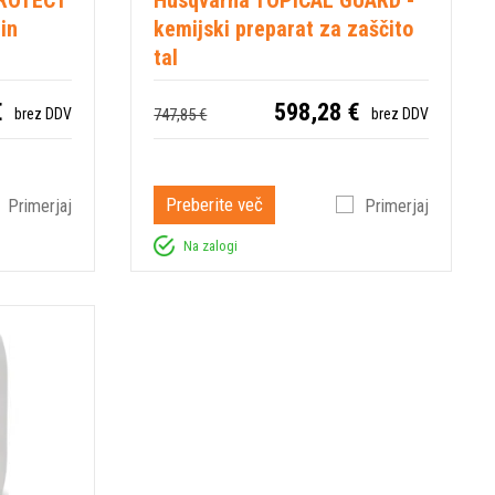
in
kemijski preparat za zaščito
tal
€
598,28 €
747,85 €
brez DDV
brez DDV
Preberite več
Primerjaj
Primerjaj
Na zalogi