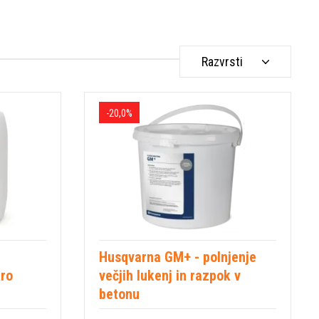
Razvrsti
-20,0%
Husqvarna GM+ - polnjenje
kro
večjih lukenj in razpok v
betonu