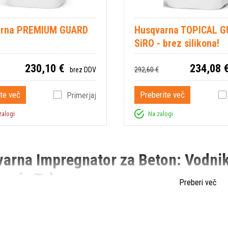
arna PREMIUM GUARD
Husqvarna TOPICAL 
SiRO - brez silikona!
230,10 €
234,08 
292,60 €
brez DDV
te več
Preberite več
Primerjaj
zalogi
Na zalogi
arna Impregnator za Beton: Vodnik 
anje Tal
Preberi več
h projektih je ključno zagotoviti obstojnost betonskih površin, tako svež
o betona, med katerimi izstopa
Impregnator
. Ta notranji impregnator j
 estrihom.