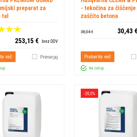
mijski preparat za
- tekočina za čiščenje 
 tal
zaščito betona
30,43 
38,04 €
253,15 €
brez DDV
te več
Preberite več
Primerjaj
logi
Na zalogi
-20,0%