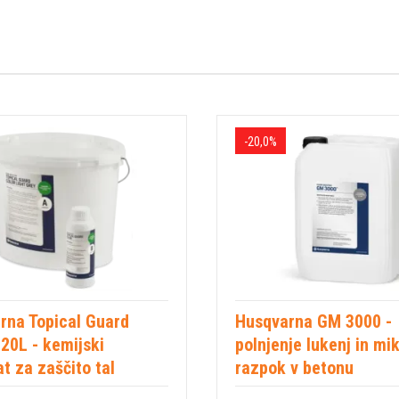
-20,0%
rna Topical Guard
Husqvarna GM 3000 -
20L - kemijski
polnjenje lukenj in mi
t za zaščito tal
razpok v betonu