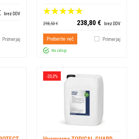
€
brez DDV
238,80 €
298,50 €
brez DDV
Preberite več
Primerjaj
Primerjaj
Na zalogi
-20,0%
PROTECT
Husqvarna TOPICAL GUARD -