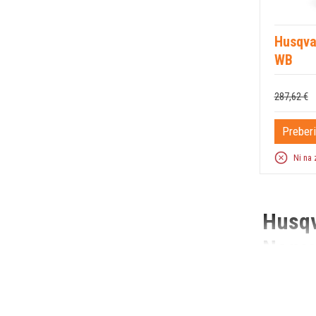
Husqv
WB
287,62 €
Preberi
Ni na 
Husqv
Negov
Pri gradbeni
impregnacij
betonom ter