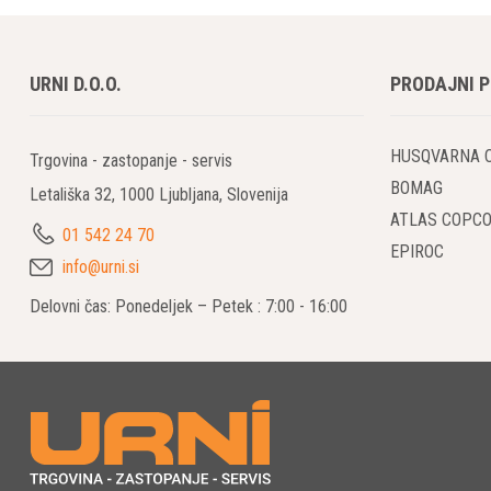
Ključne
URNI D.O.O.
PRODAJNI 
1. Učinkov
Impreg
abrazij
HUSQVARNA 
Trgovina - zastopanje - servis
Zmanjš
BOMAG
Letališka 32, 1000 Ljubljana, Slovenija
2. Široka
ATLAS COPC
01 542 24 70
EPIROC
Utrjev
info@urni.si
Zaščit
površin
Delovni čas: Ponedeljek – Petek : 7:00 - 16:00
Estrih:
3. Netopni
Zmanjš
zmanjša
Prednos