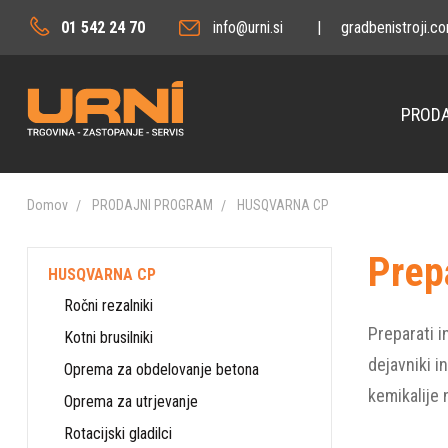
01 542 24 70
info@urni.si
|
gradbenistroji.c
PRODA
Domov
PRODAJNI PROGRAM
HUSQVARNA CP
Prepa
HUSQVARNA CP
Ročni rezalniki
Preparati i
Kotni brusilniki
dejavniki i
Oprema za obdelovanje betona
kemikalije 
Oprema za utrjevanje
Rotacijski gladilci