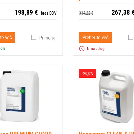
198,89 €
267,38 
334,22 €
brez DDV
Preberite več
te več
Primerjaj
 dni
Ni na zalogi
-20,0%
arna PREMIUM GUARD
Husqvarna CLEAN & 