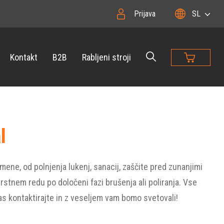
Prijava
SL
Kontakt
B2B
Rabljeni stroji
l
amene, od polnjenja lukenj, sanacij, zaščite pred zunanjimi
rstnem redu po določeni fazi brušenja ali poliranja. Vse
as kontaktirajte in z veseljem vam bomo svetovali!