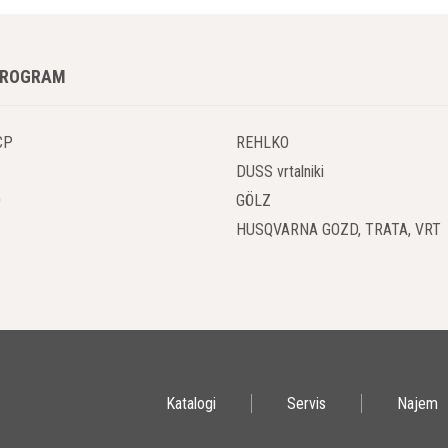
 Lastnosti Husqvarna Impregnator-ja:
PROGRAM
ita Impregnacija Tal
nacija Betona:
Impregnator
zagotavlja izjemno impregnacijo betonsk
o, zmrzal in kemijske vplive.
CP
REHLKO
uje Vpojnost:
Z izrazito zmanjšano vpojnostjo vode in olj na impregnir
DUSS vrtalniki
 Uporabnost
O
GÖLZ
HUSQVARNA GOZD, TRATA, VRT
anje Cementno Vezanih Podlag:
Uporablja se za učinkovito utrjevanj
a Svežega in Starega Betona:
Primeren je tako za zaščito svežega bet
.
Uporaben je tudi za estrihe, kar dodatno podaljša življenjsko dobo tal.
 Mineralni Kristali
anje Vpojnosti:
Impregnator
deluje tako, da v kapilarah, lasastih raz
 vpojnost vode in olj.
Katalogi
Servis
Najem
ti Uporabe Husqvarna Impregnator-ja: