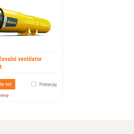
evalni ventilator
t
te več
Primerjaj
zalogi