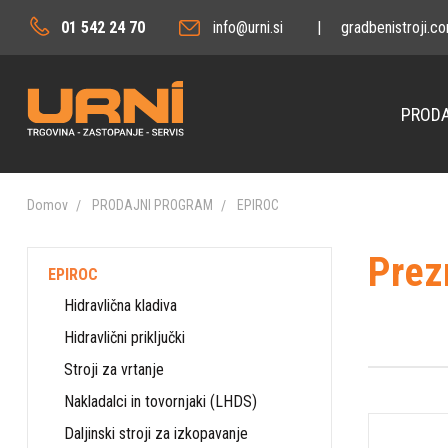
01 542 24 70
info@urni.si
|
gradbenistroji.c
PRODA
Domov
PRODAJNI PROGRAM
EPIROC
Prez
EPIROC
Hidravlična kladiva
Hidravlični priključki
Stroji za vrtanje
Nakladalci in tovornjaki (LHDS)
Daljinski stroji za izkopavanje