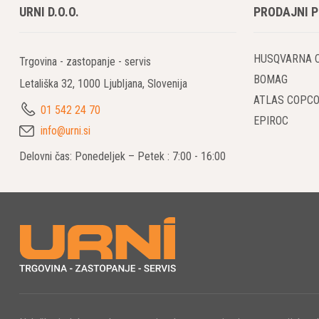
URNI D.O.O.
PRODAJNI 
HUSQVARNA 
Trgovina - zastopanje - servis
BOMAG
Letališka 32, 1000 Ljubljana, Slovenija
ATLAS COPC
01 542 24 70
EPIROC
info@urni.si
Delovni čas: Ponedeljek – Petek : 7:00 - 16:00