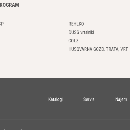
PROGRAM
CP
REHLKO
DUSS vrtalniki
O
GÖLZ
HUSQVARNA GOZD, TRATA, VRT
Katalogi
Servis
Najem