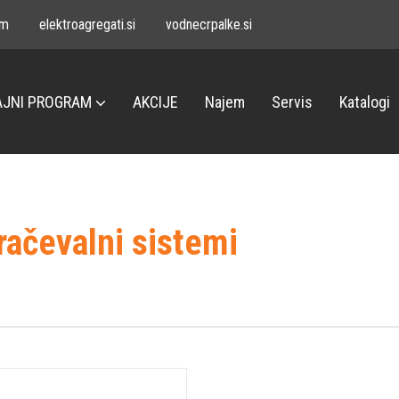
om
elektroagregati.si
vodnecrpalke.si
JNI PROGRAM
AKCIJE
Najem
Servis
Katalogi
račevalni sistemi