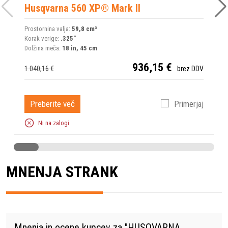
Husqvarna 560 XP® Mark II
Prostornina valja:
59,8 сm³
Korak verige:
.325"
Dolžina meča:
18 in, 45 cm
936,15 €
1.040,16 €
brez DDV
Preberite več
Primerjaj
Ni na zalogi
MNENJA STRANK
Mnenja in ocene kupcev za "
HUSQVARNA