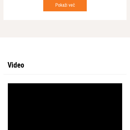
odgovornosti.
Pokaži več
Lastnosti
Generic Chainsaw
Full time professional
SubGroups
use chainsaws
Ostroga
Nameščen
Tip goriva
Bencin
Video
Tip meča (dolg)
Izmenljiva konica
WEEE Classified
No
Moč
5,6 kW
Primerljiv nivo tresljajev
(ahv, eq) sprednji / zadnji
5,3 m/s² / 6,6 m/s²
ročaj
Teža (brez rezalne
7,6 kg
garniture)