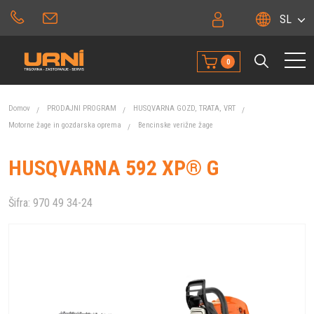
SL
0
Domov
PRODAJNI PROGRAM
HUSQVARNA GOZD, TRATA, VRT
Motorne žage in gozdarska oprema
Bencinske verižne žage
HUSQVARNA 592 XP® G
Šifra:
970 49 34-24