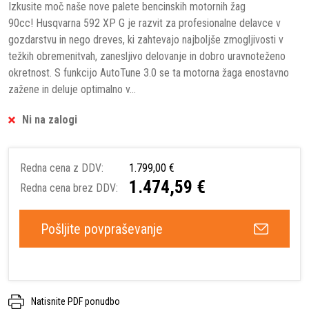
Izkusite moč naše nove palete bencinskih motornih žag
90cc! Husqvarna 592 XP G je razvit za profesionalne delavce v
gozdarstvu in nego dreves, ki zahtevajo najboljše zmogljivosti v
težkih obremenitvah, zanesljivo delovanje in dobro uravnoteženo
okretnost. S funkcijo AutoTune 3.0 se ta motorna žaga enostavno
zažene in deluje optimalno v...
Ni na zalogi
Redna cena z DDV:
1.799,00 €
1.474,59 €
Redna cena brez DDV:
Pošljite povpraševanje
Natisnite PDF ponudbo