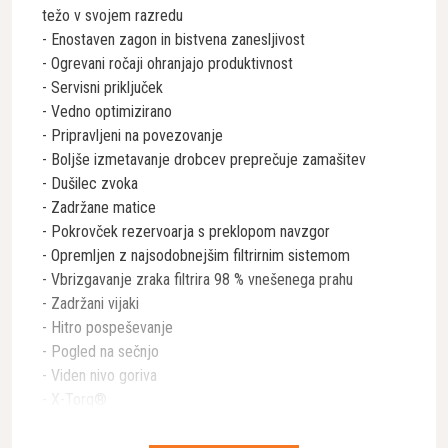
težo v svojem razredu
- Enostaven zagon in bistvena zanesljivost
- Ogrevani ročaji ohranjajo produktivnost
- Servisni priključek
- Vedno optimizirano
- Pripravljeni na povezovanje
- Boljše izmetavanje drobcev preprečuje zamašitev
- Dušilec zvoka
- Zadržane matice
- Pokrovček rezervoarja s preklopom navzgor
- Opremljen z najsodobnejšim filtrirnim sistemom
- Vbrizgavanje zraka filtrira 98 % vnešenega prahu
- Zadržani vijaki
- Hitro pospeševanje
- Pogled na sečnjo
- Viden nivo goriva
- X-Torq®
* Pridržujemo si pravico do napak na spletni strani tako v
slikovnem kot tekstovnem delu in zanje ne prevzemamo