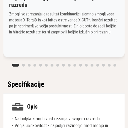
razredu
Zmogljivost rezanja je rezultat kombinacije izjemno zmogljivega
motorja X-Torq® in kot britev ostre verige X-CUT™, končni rezultat
pa je neprimerljivo večja produktivnost. Z njo boste dosegli boljše
in hitrejše rezultate ter si zagotovili boljšo izkušnjo pri rezanju.
Specifikacije
Opis
- Najboljša zmogljivost rezanja v svojem razredu
- Večja učinkovitost - najboljši razmerje med močjo in