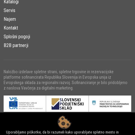
Katalogi
Servis
Najem
Kontakt
Splošni pogoji
B2B partnerji
Naložbo izdelave spletne strani, spletne trgovine in rezervacijske
platforme sofinancirata Republika Slovenija in Evropska unija iz
Evropskega sklada za regionalni razvoj. Sofinanciranje je bilo pridobljeno
z naslova Vavčerja za digitalni marketing.
© 2022 - URNI d.o.o., Vse pravice pridržane.
Uporabljamo piškotke, da bi razumeli kako uporabljate spletno mesto in