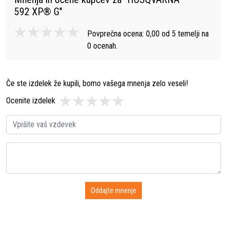
592 XP® G
"
Povprečna ocena:
0,00
od
5
temelji na
0
ocenah.
Če ste izdelek že kupili, bomo vašega mnenja zelo veseli!
Ocenite izdelek