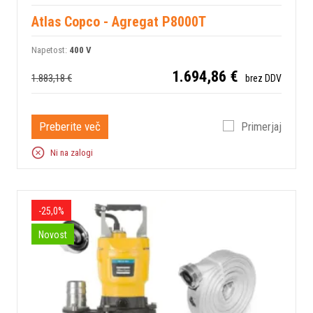
Atlas Copco - Agregat P8000T
Napetost:
400 V
1.694,86 €
1.883,18 €
brez DDV
Preberite več
Primerjaj
Ni na zalogi
-25,0%
Novost