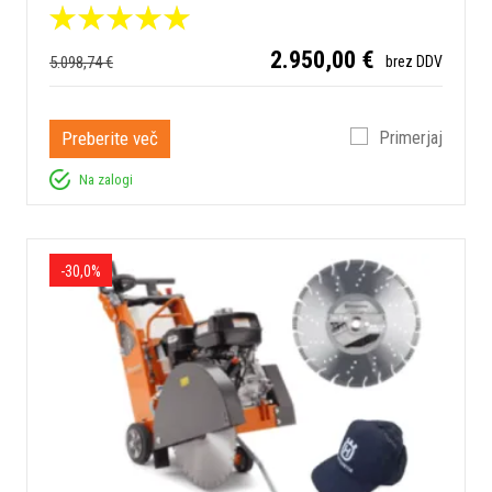
2.950,00 €
5.098,74 €
brez DDV
Preberite več
Primerjaj
Na zalogi
-30,0%