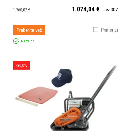
1.074,04 €
1.760,02 €
brez DDV
Preberite več
Primerjaj
Na zalogi
-30,0%