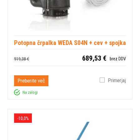
Potopna črpalka WEDA S04N + cev + spojka
689,53 €
919,38 €
brez DDV
Preberite več
Primerjaj
Na zalogi
-10,0%