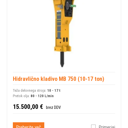
Hidravlično kladivo MB 750 (10-17 ton)
Teža delovnega stroja:
10 - 17 t
Pretok olja:
80 - 120 L/min
15.500,00 €
brez DDV
Preberite več
Primerjaj