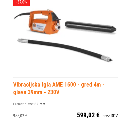
-37,0%
Vibracijska igla AME 1600 - gred 4m -
glava 39mm - 230V
Premer glave:
39 mm
599,02 €
955,02 €
brez DDV