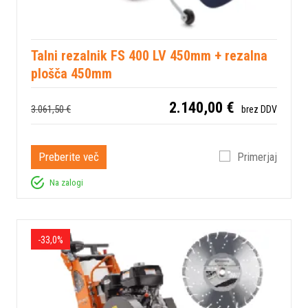
Talni rezalnik FS 400 LV 450mm + rezalna
plošča 450mm
2.140,00 €
3.061,50 €
brez DDV
Preberite več
Primerjaj
Na zalogi
-33,0%