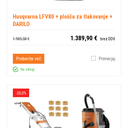
Husqvarna LFV80 + plošča za tlakovanje +
DARILO
1.389,90 €
1.985,58 €
brez DDV
Preberite več
Primerjaj
Na zalogi
-20,0%