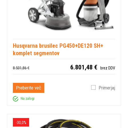
Husqvarna brusilec PG450+DE120 SH+
komplet segmentov
6.801,48 €
8.501,86 €
brez DDV
Preberite več
Primerjaj
Na zalogi
-30,0%