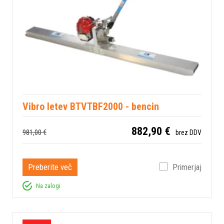
Vibro letev BTVTBF2000 - bencin
882,90 €
981,00 €
brez DDV
Preberite več
Primerjaj
Na zalogi