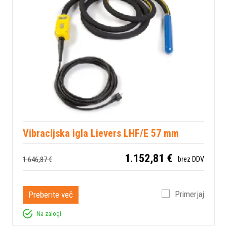
Vibracijska igla Lievers LHF/E 57 mm
1.152,81 €
1.646,87 €
brez DDV
Preberite več
Primerjaj
Na zalogi