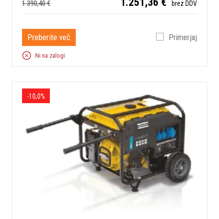
1.251,36 €
1.390,40 €
brez DDV
Preberite več
Primerjaj
Ni na zalogi
-10,0%