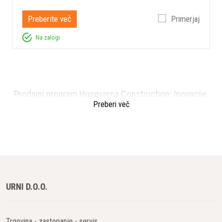
Preberite več
Primerjaj
Na zalogi
Prodajni program Husqvarna Construction: Inovacije
za profesionalno uporabo
Preberi več
Rezalna tehnologija
Husqvarna Construction ponuja širok asortiman rezalne
opreme, ki je namenjena profesionalni uporabi za natančno
rezanje betona, kamna, opeke, asfalta in drugih materialov.
Med glavne izdelke spadajo:
URNI D.O.O.
Diamantni diski
za različne aplikacije rezanja.
Ročne žage
za visoko mobilnost in fleksibilnost.
Trgovina - zastopanje - servis