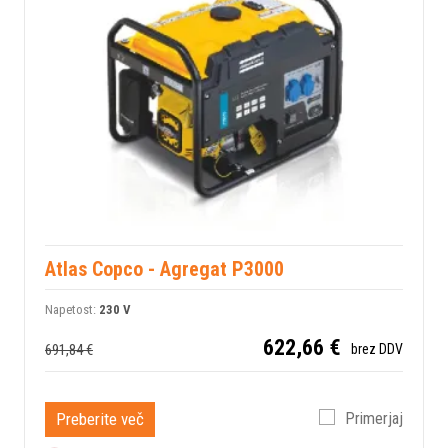
Atlas Copco - Agregat P3000
Napetost:
230 V
622,66 €
691,84 €
brez DDV
Preberite več
Primerjaj