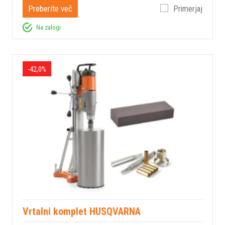
Preberite več
Primerjaj
Na zalogi
-42,0%
Vrtalni komplet HUSQVARNA