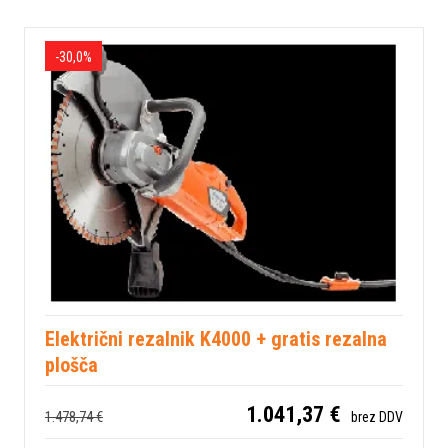
-30,0%
Električni rezalnik K4000 + gratis rezalna
plošča
1.041,37 €
1.478,74 €
brez DDV