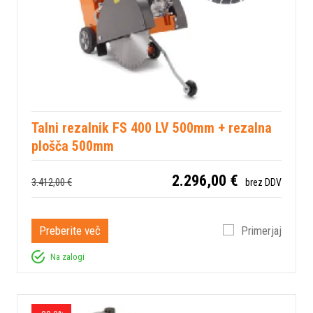
Talni rezalnik FS 400 LV 500mm + rezalna
plošča 500mm
2.296,00 €
3.412,00 €
brez DDV
Preberite več
Primerjaj
Na zalogi