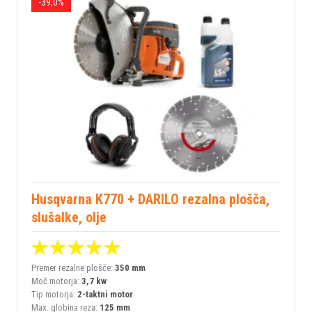
-39,0%
Husqvarna K770 + DARILO rezalna plošča,
slušalke, olje
Premer rezalne plošče:
350 mm
Moč motorja:
3,7 kw
Tip motorja:
2-taktni motor
Max. globina reza:
125 mm