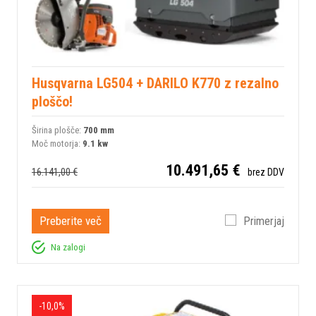
Husqvarna LG504 + DARILO K770 z rezalno
ploščo!
Širina plošče:
700 mm
Moč motorja:
9.1 kw
10.491,65 €
16.141,00 €
brez DDV
Preberite več
Primerjaj
Na zalogi
-10,0%