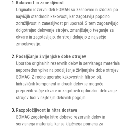
Kakovost in zanesljivost
Originalni rezervni deli BOMAG so zasnovani in izdelani po
najvišjih standardih kakovosti, kar zagotavlja popolno
združljivost in zanesljivost pri uporabi. S tem zagotavljajo
dolgotrajno delovanje strojev, zmanjšujejo tveganje za
okvare in zagotavljajo, da stroji delujejo z največjo
zmogljivostjo.
Podaljšanje življenjske dobe strojev
Uporaba originalnih rezervnih delov in servisnega materiala
neposredno vpliva na podaljšanje življenjske dobe strojev
BOMAG. Z redno uporabo kakovostnih filtrov, olj,
hidravličnih komponent in drugih delov je mogoče
preprečiti večje okvare in zagotoviti optimalno delovanje
strojev tudi v najtežjih delovnih pogojih.
Razpoložljivost in hitra dostava
BOMAG zagotavlja hitro dobavo rezervnih delov in
servisnega materiala, kar je ključnega pomena za