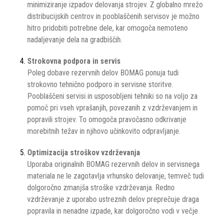
minimiziranje izpadov delovanja strojev. Z globalno mrežo
distribucijskih centrov in pooblaščenih servisov je možno
hitro pridobiti potrebne dele, kar omogoča nemoteno
nadaljevanje dela na gradbiščih.
Strokovna podpora in servis
Poleg dobave rezervnih delov BOMAG ponuja tudi
strokovno tehnično podporo in servisne storitve.
Pooblaščeni servisi in usposobljeni tehniki so na voljo za
pomoč pri vseh vprašanjih, povezanih z vzdrževanjem in
popravili strojev. To omogoča pravočasno odkrivanje
morebitnih težav in njihovo učinkovito odpravljanje.
Optimizacija stroškov vzdrževanja
Uporaba originalnih BOMAG rezervnih delov in servisnega
materiala ne le zagotavlja vrhunsko delovanje, temveč tudi
dolgoročno zmanjša stroške vzdrževanja. Redno
vzdrževanje z uporabo ustreznih delov preprečuje draga
popravila in nenadne izpade, kar dolgoročno vodi v večje