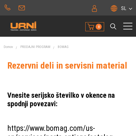
SL
0
Domov
PRODAJNI PROGRAM
BOMAG
Rezervni deli in servisni material
Vnesite serijsko številko v okence na
spodnji povezavi:
https://www.bomag.com/us-