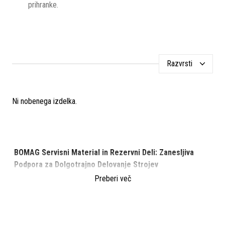
prihranke.
Razvrsti
Ni nobenega izdelka.
BOMAG Servisni Material in Rezervni Deli: Zanesljiva
Podpora za Dolgotrajno Delovanje Strojev
Preberi več
Zanesljivost in učinkovitost strojev BOMAG sta ključna za
uspeh vsakega gradbenega projekta. Da bi zagotovili
optimalno delovanje in dolgo življenjsko dobo strojev, je