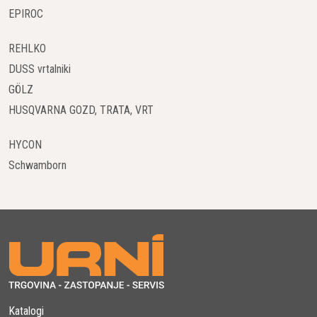
Uporaba originalnih rezervnih delov in servisnega
EPIROC
materiala neposredno vpliva na podaljšanje življenjske
dobe strojev BOMAG. Z redno uporabo kakovostnih
REHLKO
filtrov, olj, hidravličnih komponent in drugih delov je
DUSS vrtalniki
mogoče preprečiti večje okvare in zagotoviti optimalno
GÖLZ
delovanje strojev tudi v najtežjih delovnih pogojih.
HUSQVARNA GOZD, TRATA, VRT
Razpoložljivost in hitra dostava
HYCON
BOMAG zagotavlja hitro dobavo rezervnih delov in
servisnega materiala, kar je ključnega pomena za
Schwamborn
minimiziranje izpadov delovanja strojev. Z globalno
mrežo distribucijskih centrov in pooblaščenih servisov je
možno hitro pridobiti potrebne dele, kar omogoča
nemoteno nadaljevanje dela na gradbiščih.
Strokovna podpora in servis
Poleg dobave rezervnih delov BOMAG ponuja tudi
strokovno tehnično podporo in servisne storitve.
Katalogi