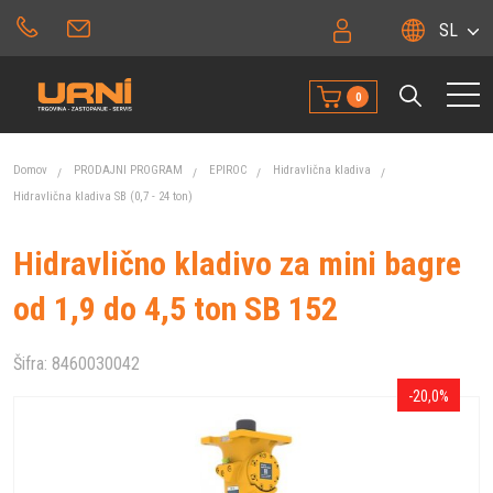
SL
0
Domov
PRODAJNI PROGRAM
EPIROC
Hidravlična kladiva
Hidravlična kladiva SB (0,7 - 24 ton)
Hidravlično kladivo za mini bagre
od 1,9 do 4,5 ton SB 152
Šifra:
8460030042
-20,0%