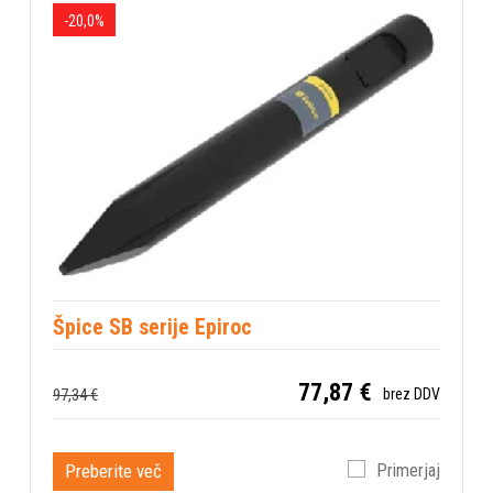
-20,0%
Špice SB serije Epiroc
77,87 €
97,34 €
brez DDV
Preberite več
Primerjaj