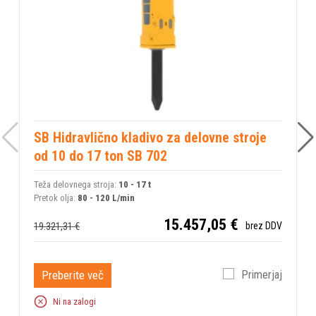
SB Hidravlično kladivo za delovne stroje
od 10 do 17 ton SB 702
9
Teža delovnega stroja:
10 - 17 t
Pretok olja:
80 - 120 L/min
15.457,05 €
19.321,31 €
brez DDV
Preberite več
Primerjaj
Ni na zalogi