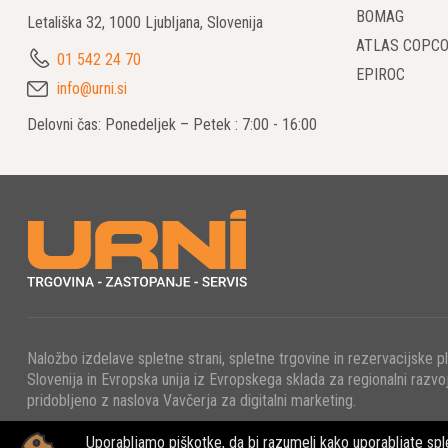
BOMAG
Letališka 32, 1000 Ljubljana, Slovenija
ATLAS COPC
01 542 24 70
EPIROC
info@urni.si
Delovni čas: Ponedeljek – Petek : 7:00 - 16:00
Naložbo izdelave spletne strani, spletne trgovine in rezervacijske p
Slovenija in Evropska unija iz Evropskega sklada za regionalni razvoj
pridobljeno z naslova Vavčerja za digitalni marketing.
Uporabljamo piškotke, da bi razumeli kako uporabljate sple