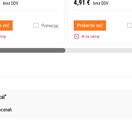
4,91 €
brez DDV
brez DDV
e več
Preberite več
Primerjaj
alogi
Ni na zalogi
cal
"
cenah.