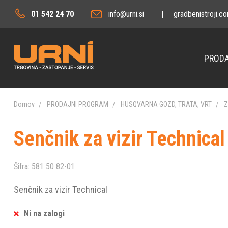
01 542 24 70
info@urni.si
|
gradbenistroji.c
PRODA
Domov
PRODAJNI PROGRAM
HUSQVARNA GOZD, TRATA, VRT
Z
Senčnik za vizir Technical
Šifra:
581 50 82-01
Senčnik za vizir Technical
Ni na zalogi