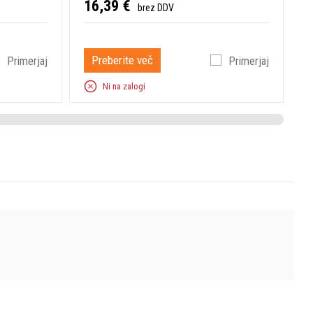
16,39 €
brez DDV
1
Preberite več
Primerjaj
Primerjaj
Ni na zalogi