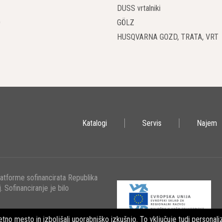
DUSS vrtalniki
O
GÖLZ
HUSQVARNA GOZD, TRATA, VRT
Katalogi
Servis
Najem
latforme sofinancirata Republika
. Sofinanciranje je bilo
tno mesto in izboljšali uporabniško izkušnjo. To vključuje tudi personaliz