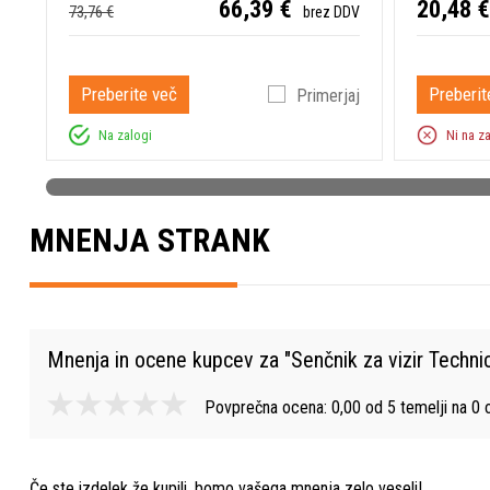
66,39 €
20,48 €
73,76 €
brez DDV
Preberite več
Preberit
Primerjaj
Na zalogi
Ni na z
MNENJA STRANK
Mnenja in ocene kupcev za "
Senčnik za vizir Techni
Povprečna ocena:
0,00
od
5
temelji na
0
o
Če ste izdelek že kupili, bomo vašega mnenja zelo veseli!