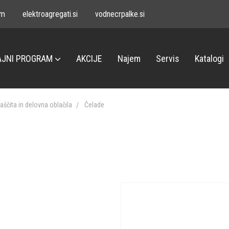
om
elektroagregati.si
vodnecrpalke.si
JNI PROGRAM
AKCIJE
Najem
Servis
Katalogi
aščita in delovna oblačila
Čelade