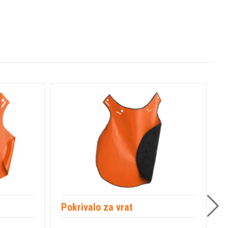
Pokrivalo za vrat
Z
F