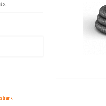
šo...
strank