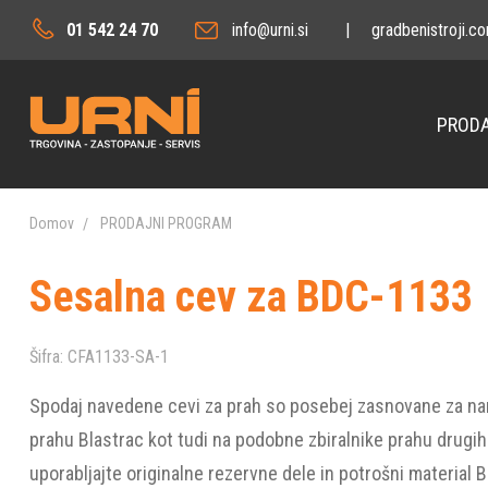
01 542 24 70
info@urni.si
|
gradbenistroji.c
PRODA
Domov
PRODAJNI PROGRAM
Sesalna cev za BDC-1133
Šifra:
CFA1133-SA-1
Spodaj navedene cevi za prah so posebej zasnovane za nam
prahu Blastrac kot tudi na podobne zbiralnike prahu drugih
uporabljajte originalne rezervne dele in potrošni material 