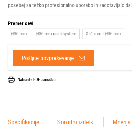
posebej za težko profesionalno uporabo in zagotavljajo dalj
Premer cevi
Ø36 mm
Ø36 mm quicksystem
Ø51 mm - Ø36 mm
Pošljite povpraševanje
Natisnite PDF ponudbo
Specifikacije
Sorodni izdelki
Mnenja 