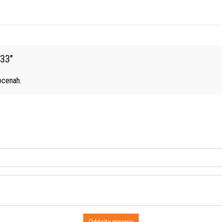
133
"
cenah.