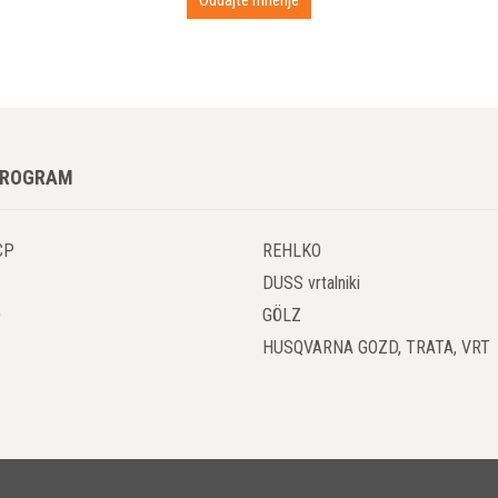
PROGRAM
CP
REHLKO
DUSS vrtalniki
O
GÖLZ
HUSQVARNA GOZD, TRATA, VRT