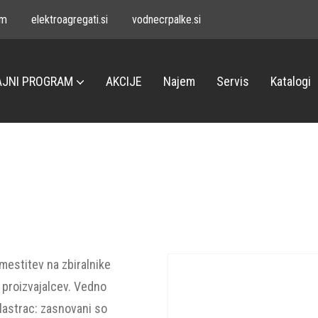
om
elektroagregati.si
vodnecrpalke.si
JNI PROGRAM
AKCIJE
Najem
Servis
Katalogi
estitev na zbiralnike
 proizvajalcev. Vedno
Blastrac: zasnovani so