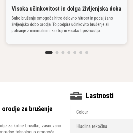
Visoka učinkovitost in dolga življenjska doba
Suho brušenje omogoča hitro delovno hitrost in podaljšano
življenjsko dobo orodja. To podpira učinkovito brušenje ali
poliranje z minimalnimi zastoji in visoko trpežnostjo.
Lastnosti
 orodje za brušenje
Colour
dje za kotne brusilke, zasnovano
Hladilna tekočina
o napredno tehnologijo omogoča