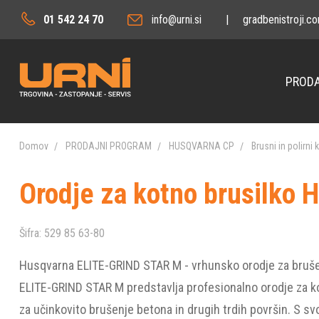
01 542 24 70
info@urni.si
|
gradbenistroji.c
PRODA
Domov
PRODAJNI PROGRAM
HUSQVARNA CP
Brusni in polirni 
Orodje za kotno brusilko
Šifra:
529 85 63-80
Husqvarna ELITE-GRIND STAR M - vrhunsko orodje za bruš
ELITE-GRIND STAR M predstavlja profesionalno orodje za k
za učinkovito brušenje betona in drugih trdih površin. S s