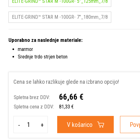
ELITE-GRIND™ STAR M -100GR- 5"_125mm_7/8
ELITE-GRIND™ STAR M -100GR- 7"_180mm_7/8
Uporabno za naslednje materiale:
marmor
Srednje trdo strjen beton
Cena se lahko razlikuje glede na izbrano opcijo!
66,66 €
Spletna brez DDV:
Spletna cena z DDV:
81,33 €
V košarico
Pov
-
+