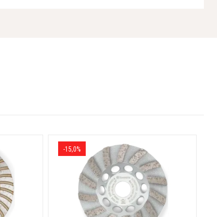
4 / 6
marmor / Srednje trdo strjen beton
-15,0%