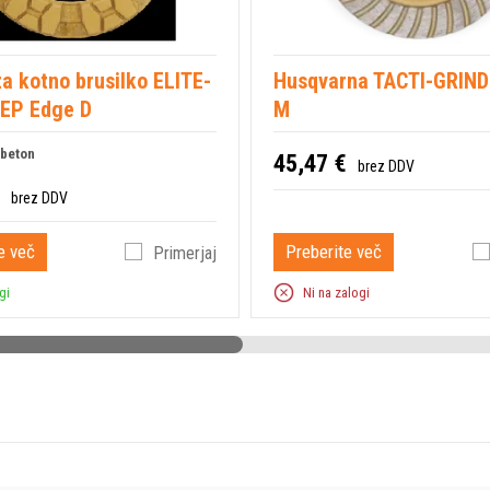
a kotno brusilko ELITE-
Husqvarna TACTI-GRIN
EP Edge D
M
beton
45,47 €
brez DDV
brez DDV
e več
Preberite več
Primerjaj
gi
Ni na zalogi