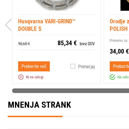
Husqvarna VARI-GRIND™
Orodje z
DOUBLE S
POLISH 
Primerno za:
85,34 €
90,60 €
brez DDV
34,00 €
Preberite več
Preberit
Primerjaj
Ni na zalogi
Na zalo
MNENJA STRANK