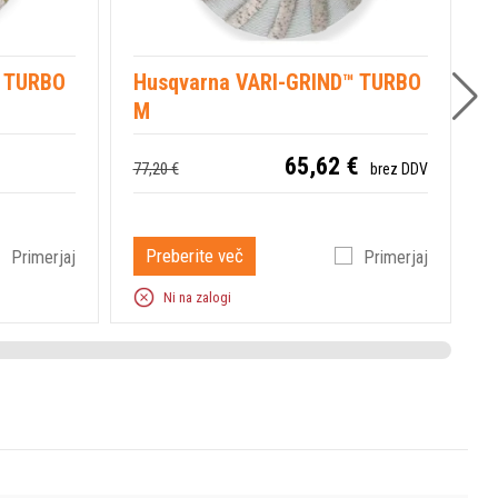
D TURBO
Husqvarna VARI-GRIND™ TURBO
H
M
65,62 €
3
77,20 €
brez DDV
Preberite več
Primerjaj
Primerjaj
Ni na zalogi