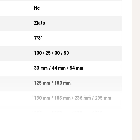
Ne
Zlato
7/8"
100 / 25 / 30 / 50
30 mm / 44 mm / 54 mm
125 mm / 180 mm
130 mm / 185 mm / 236 mm / 295 mm
130 mm / 163 mm / 185 mm / 218 mm
1,010 g / 1,011 g / 1,111 g / 518 g / 519
g / 612 g