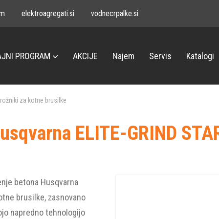
om
elektroagregati.si
vodnecrpalke.si
JNI PROGRAM
AKCIJE
Najem
Servis
Katalogi
krožniki za kotne brusilke
 Husqvarna ELITE-GRIND STA
enje betona Husqvarna
otne brusilke, zasnovano
vojo napredno tehnologijo