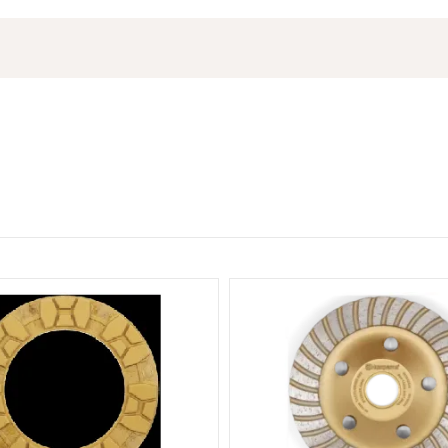
rali z minimalnimi zastoji in visoko
Število segmentov
Primerno za
omači mojster, vam bo Husqvarna
e betona z minimalnim naporom in
kovnem kot tekstovnem delu in