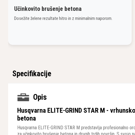
Učinkovito brušenje betona
Dosežite želene rezultate hitro in z minimalnim naporom.
Specifikacije
Opis
Husqvarna ELITE-GRIND STAR M - vrhunsko
betona
Husqvarna ELITE-GRIND STAR M predstavlja profesionalno oro
za učinkovito brušenje betona in drugih trdih površin. S svoj