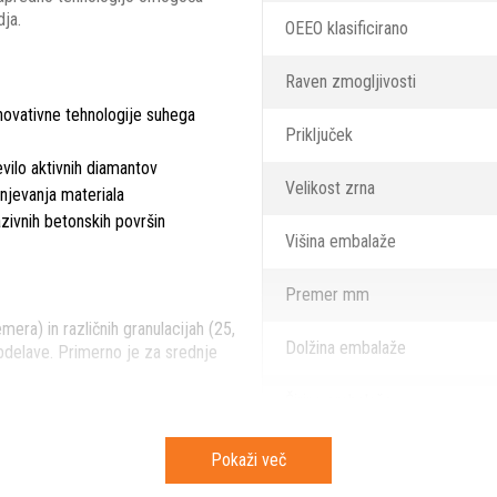
ja.
OEEO klasificirano
Raven zmogljivosti
inovativne tehnologije suhega
Priključek
ilo aktivnih diamantov
Velikost zrna
njevanja materiala
azivnih betonskih površin
Višina embalaže
Premer mm
era) in različnih granulacijah (25,
Dolžina embalaže
bdelave. Primerno je za srednje
Širina embalaže
Pokaži več
Bruto teža artikla
bo orodja in hitrostjo brušenja.
ultatov v minimalnem času. Z