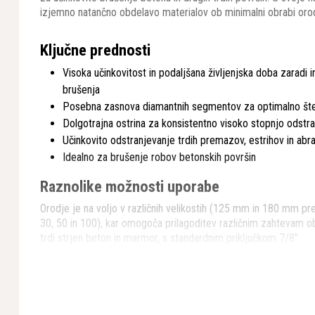
izjemno natančno obdelavo materialov ob minimalni obrabi orod
Ključne prednosti
Visoka učinkovitost in podaljšana življenjska doba zaradi 
brušenja
Posebna zasnova diamantnih segmentov za optimalno štev
Dolgotrajna ostrina za konsistentno visoko stopnjo odstra
Učinkovito odstranjevanje trdih premazov, estrihov in abr
Idealno za brušenje robov betonskih površin
Raznolike možnosti uporabe
Orodje je na voljo v različnih velikostih (125 mm in 180 mm prem
30, 50 in 100), kar omogoča prilagoditev različnim zahtevam o
trdi strjen beton in marmor, s standardnim priključkom 7/8".
Tehnologija Elite-Grind
Posebna konstrukcija zagotavlja optimalno ravnovesje med obra
Inženirsko izpopolnjen sistem omogoča doseganje želenih rez