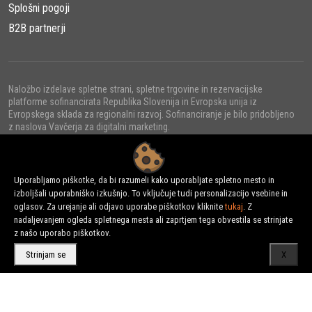
Splošni pogoji
B2B partnerji
Naložbo izdelave spletne strani, spletne trgovine in rezervacijske
platforme sofinancirata Republika Slovenija in Evropska unija iz
Evropskega sklada za regionalni razvoj. Sofinanciranje je bilo pridobljeno
z naslova Vavčerja za digitalni marketing.
Uporabljamo piškotke, da bi razumeli kako uporabljate spletno mesto in
izboljšali uporabniško izkušnjo. To vključuje tudi personalizacijo vsebine in
© 2022 - URNI d.o.o., Vse pravice pridržane.
oglasov. Za urejanje ali odjavo uporabe piškotkov kliknite
tukaj
. Z
nadaljevanjem ogleda spletnega mesta ali zaprtjem tega obvestila se strinjate
z našo uporabo piškotkov.
Strinjam se
X