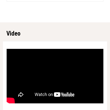
Husqvarna
Matl Group)
Minimalna hitrost brusilne
0 vrt/min
plošče
OEEO klasificirano
Da
Video
Smer vrtenja
Ena smer
Vir napajanja
Žični
Dolžina velikosti izdelka
1,320 mm
Višina embalaže
1,000 mm
Višina velikosti izdelka
1,150 mm
Zatiči
2-pinski
Število brusnih diskov
3
Nazivni tok
13 A
Pritisk brušenja, največ
59 kg
Bruto teža artikla
137,000 g
Premer brusilnega diska
180 mm