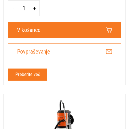
-
+
V košarico
Povpraševanje
Preberite več