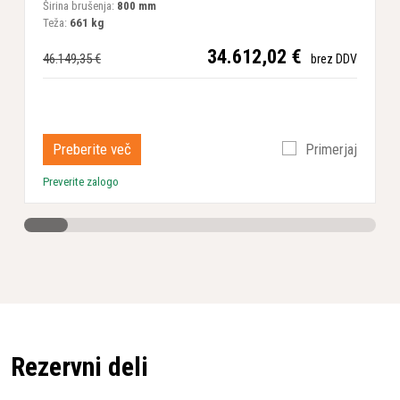
Širina brušenja:
800 mm
Š
Teža:
661 kg
T
34.612,02 €
46.149,35 €
4
brez DDV
Preberite več
Primerjaj
Preverite zalogo
Rezervni deli