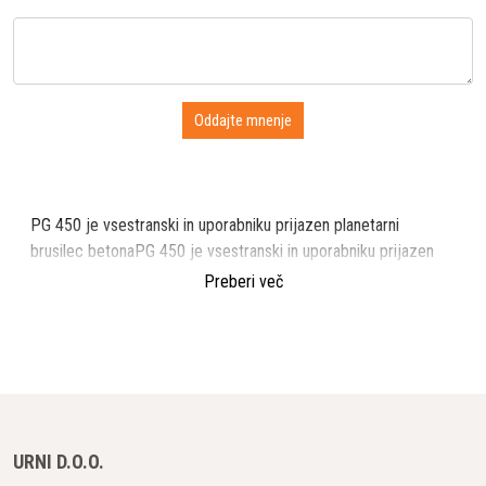
PG 450 je vsestranski in uporabniku prijazen planetarni
brusilec betonaPG 450 je vsestranski in uporabniku prijazen
planetni mlin. Popoln za najrazličnejše uporabe, kot npr B.
Preberi več
odstranjevanje usedlin ter brušenje in poliranje
betona. Primerno tudi za izdelavo Husqvarna
Superfloor. Zaradi širine brušenja 450 mm je idealen tako za
majhne, ​​težko dostopne površine kot tudi za večje
površine. Idealen za najem, komercialno in občasno
komercialno uporabo zaradi številnih samonastavljivih
funkcij. Enofazna zasnova pomeni, da je primeren za
URNI D.O.O.
industrijsko in domačo uporabo. Lahko se zloži in razstavi brez