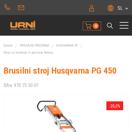
SL
0
Domov
PRODAJNI PROGRAM
HUSQVARNA CP
Stroji za brušenje in poliranje betona
Brusilni stroj Husqvarna PG 450
Šifra:
970 75 50-01
-20,0%