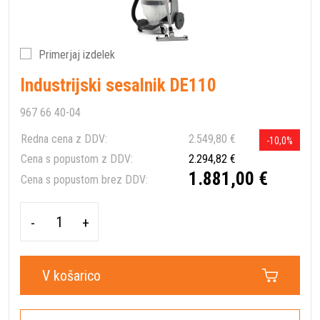
Primerjaj izdelek
Industrijski sesalnik DE110
967 66 40-04
Redna cena z DDV:
2.549,80 €
-10,0%
Cena s popustom z DDV:
2.294,82 €
1.881,00 €
Cena s popustom brez DDV:
-
+
V košarico