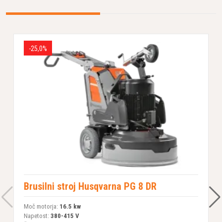
-25,0%
Brusilni stroj Husqvarna PG 8 DR
Moč motorja:
16.5 kw
M
Napetost:
380-415 V
N