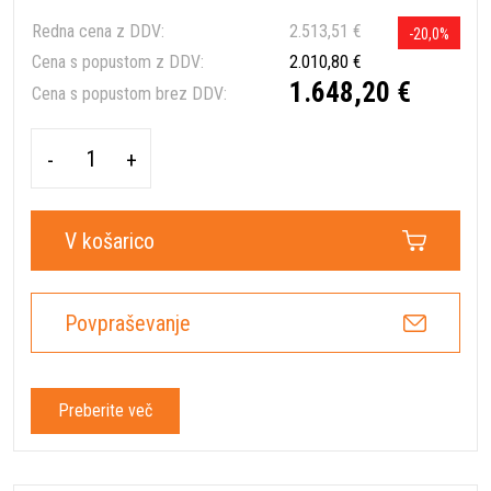
Redna cena z DDV:
2.513,51 €
-20,0%
Cena s popustom z DDV:
2.010,80 €
1.648,20 €
Cena s popustom brez DDV:
-
+
V košarico
Povpraševanje
Preberite več