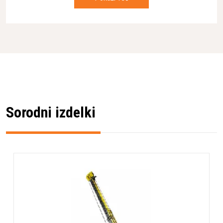
Lastnosti
Teža
5700 KG
Max. navor
5850 Nm
Potisna sila
60 kN
Vlečna sila
107 kN
Sorodni izdelki