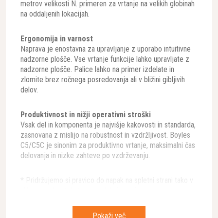
metrov velikosti N. primeren za vrtanje na velikih globinah
na oddaljenih lokacijah.
Ergonomija in varnost
Naprava je enostavna za upravljanje z uporabo intuitivne
nadzorne plošče. Vse vrtanje funkcije lahko upravljate z
nadzorne plošče. Palice lahko na primer izdelate in
zlomite brez ročnega posredovanja ali v bližini gibljivih
delov.
Produktivnost in nižji operativni stroški
Vsak del in komponenta je najvišje kakovosti in standarda,
zasnovana z mislijo na robustnost in vzdržljivost. Boyles
C5/C5C je sinonim za produktivno vrtanje, maksimalni čas
delovanja in nizke zahteve po vzdrževanju.
* Pridržujemo si pravico do napak na spletni strani tako v
slikovnem kot tekstovnem delu in zanje ne prevzemamo
odgovornosti.
Pokaži več