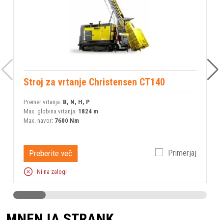
Stroj za vrtanje Christensen CT140
Premer vrtanja:
B, N, H, P
M
Max. globina vrtanja:
1824 m
M
Max. navor:
7600 Nm
Preberite več
Primerjaj
Ni na zalogi
MNENJA STRANK