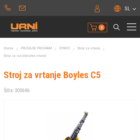
SL
0
Domov
PRODAJNI PROGRAM
EPIROC
Stroji za vrtanje
Stroji za raziskovalno vrtanje
Stroj za vrtanje Boyles C5
Šifra:
300696