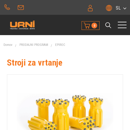
SL
0
Domov
PRODAJNI PROGRAM
EPIROC
Stroji za vrtanje