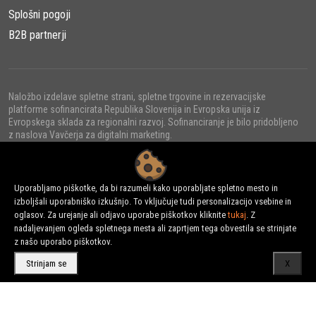
Splošni pogoji
Baterijski Svetlobni Stolpi:
B2B partnerji
Prilagodljivost in Trajnost
Baterijski svetlobni stolpi so odlična izbira za osvetlitev
območij brez ogrožanja javnega miru ponoči. Z možnostjo
Naložbo izdelave spletne strani, spletne trgovine in rezervacijske
platforme sofinancirata Republika Slovenija in Evropska unija iz
polnjenja baterij zmanjšujejo porabo goriva, emisije CO2 in
Evropskega sklada za regionalni razvoj. Sofinanciranje je bilo pridobljeno
stroške vzdrževanja. Operaterjem omogočajo največjo
z naslova Vavčerja za digitalni marketing.
prilagodljivost, saj so zmogljivi, visoko učinkoviti in enostavni
za upravljanje. Njihova visoka zmogljivost in učinkovitost
polnjenja zagotavljata dolgo življenjsko dobo.
Uporabljamo piškotke, da bi razumeli kako uporabljate spletno mesto in
izboljšali uporabniško izkušnjo. To vključuje tudi personalizacijo vsebine in
© 2022 - URNI d.o.o., Vse pravice pridržane.
Atlas Copco: Zanesljivost in Inovacija
oglasov. Za urejanje ali odjavo uporabe piškotkov kliknite
tukaj
. Z
nadaljevanjem ogleda spletnega mesta ali zaprtjem tega obvestila se strinjate
Izberite svetlobne stolpe Atlas Copco in se zanesite na
z našo uporabo piškotkov.
profesionalno blagovno znamko. Dizelski svetlobni stolpi Atlas
Strinjam se
X
Copco predstavljajo inovacijo z nizkimi obratovalnimi stroški,
prilagojeni vsem potrebam. Električni svetlobni stolpi Atlas
Copco so znani po svojem obsegu osvetlitve in zanesljivosti v