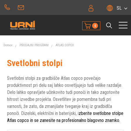
SL
0
Domov
PRODAJNI PROGRAM
ATLAS COPCO
Svetlobni stolpi
Svetlobni stolpi za gradbišče Atlas copco povečajo
produktivnost pri delu saj lahko osvetljujejo tudi velike razdalje.
Delo lahko opravljate učinkovito tudi ponoči in tako zagotovite
hitrost izvedbe projekta. Osvetlitev je pomembna tudi pri
varnosti, že zato, da zmanjšate tveganje kraj iz gradbiđča
ponoči. Dizelski, električni in baterijski, i
zberite svetlobne stolpe
Atlas copco in se zanesite na profesionalno blagovno znamko.