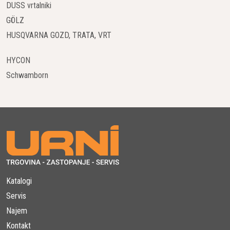
DUSS vrtalniki
dosežete varno in učinkovito osvetlitev, saj so izjemno stabilni
in enostavni za uporabo. Prilagodljivost jim omogoča, da se
GÖLZ
prilagodijo različnim zahtevam, hkrati pa kompaktna velikost
HUSQVARNA GOZD, TRATA, VRT
izboljšuje učinkovitost in enostavnost transporta. Zahteve
glede vzdrževanja so minimalne, kar jih naredi za vrhunsko
HYCON
rešitev za vse aplikacije. Dizelski svetlobni stolpi za gradbišče
Schwamborn
so idealni tako za gradbena dela kot tudi za različne dogodke
in prireditve.
Električni Svetlobni Stolpi:
Vsestranskost in Učinkovitost
Električni svetlobni stolpi ponujajo visoko vsestranskost in
enostavno upravljanje. Njihova uporaba prispeva k povečanju
varnosti na gradbišču in izboljšanju pogojev z nezadostno
Katalogi
osvetlitvijo. Zaradi njihove stabilnosti in enostavne uporabe so
Servis
odlična izbira za projekte, ki zahtevajo večjo natančnost.
Najem
Električni svetlobni stolpi za gradbišče so tudi energetsko
Kontakt
učinkoviti in zagotavljajo dolgotrajno delovanje.