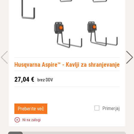
Husqvarna Aspire™ - Kavlji za shranjevanje
27,04 €
brez DDV
Preberite več
Primerjaj
Ni na zalogi