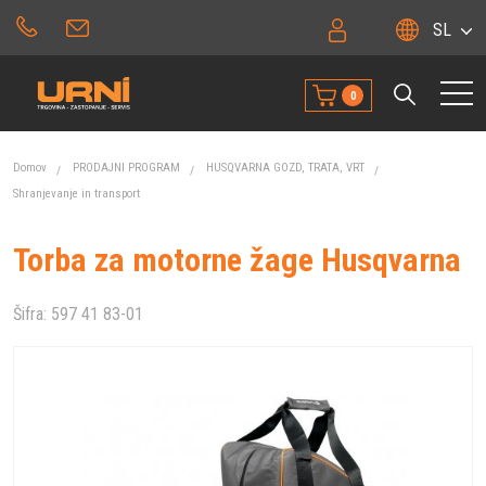
SL
0
Domov
PRODAJNI PROGRAM
HUSQVARNA GOZD, TRATA, VRT
Shranjevanje in transport
Torba za motorne žage Husqvarna
Šifra:
597 41 83-01