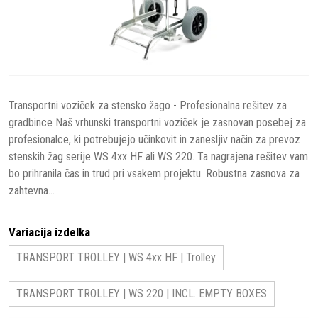
Transportni voziček za stensko žago - Profesionalna rešitev za
gradbince Naš vrhunski transportni voziček je zasnovan posebej za
profesionalce, ki potrebujejo učinkovit in zanesljiv način za prevoz
stenskih žag serije WS 4xx HF ali WS 220. Ta nagrajena rešitev vam
bo prihranila čas in trud pri vsakem projektu. Robustna zasnova za
zahtevna...
Variacija izdelka
TRANSPORT TROLLEY | WS 4xx HF | Trolley
TRANSPORT TROLLEY | WS 220 | INCL. EMPTY BOXES