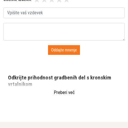
Odkrijte prihodnost gradbenih del s kronskim
vrtalnikom
Preberi več
Vstopite v novo dobo gradbenih del s kronskim vrtalnikom, ki
zagotavlja natančnost in moč, ki ju potrebujete. Ta inovativna
naprava je zasnovana za profesionalce, ki zahtevajo le
najboljše. Z njim boste dosegli izjemne rezultate, ne glede na
zahtevnost projekta. Njegova kompaktna zasnova omogoča
enostavno uporabo in transport, kar pomeni, da boste vedno