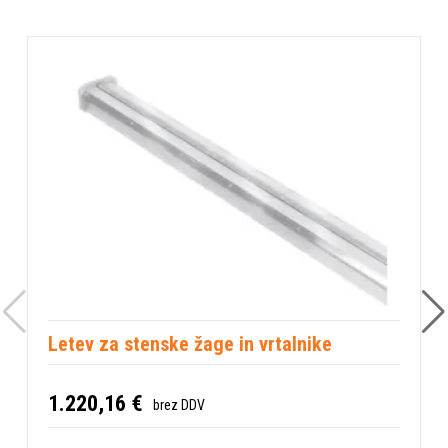
Okolju prijazna izbira
V skladu z našo zavezanostjo k trajnosti ta transportni
voziček ne proizvaja CO₂ izpustov med uporabo, kar ga
uvršča med okolju prijazne gradbene rešitve. Optimizirajte
svoje delovne procese in hkrati zmanjšajte svoj ogljični
odtis.
Transportni voziček je neprecenljiv dodatek za vsakega
profesionalca, ki uporablja stenske žage. Z njim boste
delo opravili hitreje, varneje in z manj napora, kar vam bo
omogočilo, da se osredotočite na tisto, kar je
najpomembnejše - kakovostno izvedbo projekta.
* Pridržujemo si pravico do napak na spletni strani tako v
Letev za stenske žage in vrtalnike
slikovnem kot tekstovnem delu in zanje ne prevzemamo
odgovornosti.
1.220,16 €
brez DDV
Lastnosti