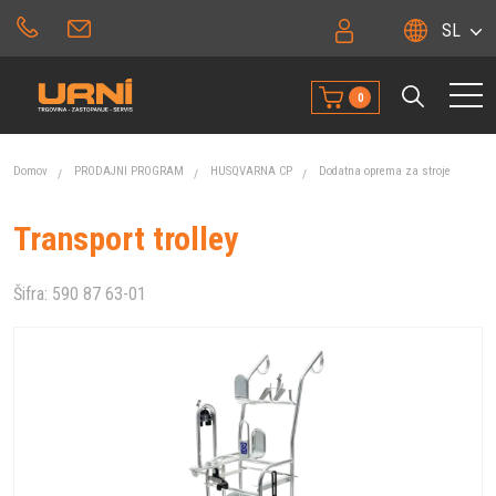
SL
0
Domov
PRODAJNI PROGRAM
HUSQVARNA CP
Dodatna oprema za stroje
Transport trolley
Šifra:
590 87 63-01