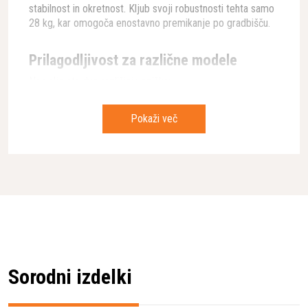
stabilnost in okretnost. Kljub svoji robustnosti tehta samo
28 kg, kar omogoča enostavno premikanje po gradbišču.
Prilagodljivost za različne modele
Na voljo sta dve različici vozička:
TRANSPORT TROLLEY za serijo WS 4xx HF
Pokaži več
TRANSPORT TROLLEY za model WS 220 z
vključenimi praznimi škatlami za organizacijo
dodatne opreme
Ergonomsko oblikovan za preprosto
uporabo
Prejemnik prestižne Red Dot nagrade za dizajn, ta
transportni voziček združuje funkcionalnost in estetiko.
Njegova premišljena zasnova omogoča enostavno
Sorodni izdelki
nalaganje in razlaganje težke opreme, zmanjšuje fizično
obremenitev in preprečuje poškodbe.