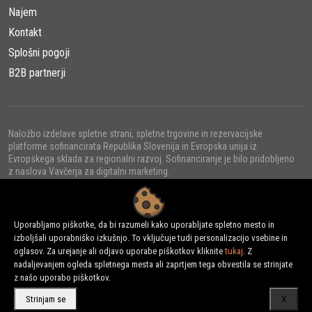
Najem
Kontakt
Splošni pogoji
B2B partnerji
Naložbo izdelave spletne strani, spletne trgovine in rezervacijske
platforme sofinancirata Republika Slovenija in Evropska unija iz
Evropskega sklada za regionalni razvoj. Sofinanciranje je bilo pridobljeno
z naslova Vavčerja za digitalni marketing.
Uporabljamo piškotke, da bi razumeli kako uporabljate spletno mesto in
izboljšali uporabniško izkušnjo. To vključuje tudi personalizacijo vsebine in
© 2022 - URNI d.o.o., Vse pravice pridržane.
oglasov. Za urejanje ali odjavo uporabe piškotkov kliknite
tukaj
. Z
nadaljevanjem ogleda spletnega mesta ali zaprtjem tega obvestila se strinjate
z našo uporabo piškotkov.
Strinjam se
X