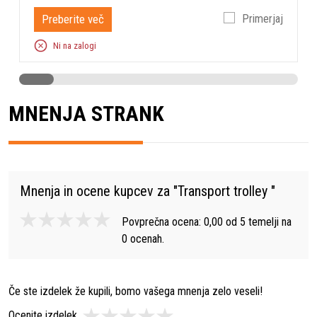
Preberite več
Primerjaj
Dodatek za
Stenske žage
Dolžina embalaže
1,200 mm / 1,350 mm
Ni na zalogi
Višina embalaže
1,420 mm / 960 mm
Višina velikosti izdelka
1,265 mm
MNENJA STRANK
Teža (celoten izdelek brez
stransko pakiranih
28 kg
artiklov)
Bruto teža artikla
36,000 g / 55,000 g
Širina velikosti izdelka
727 mm
Mnenja in ocene kupcev za "
Transport trolley
"
Širina embalaže
800 mm / 960 mm
Povprečna ocena:
0,00
od
5
temelji na
Dolžina velikosti izdelka
942 mm
0
ocenah.
Če ste izdelek že kupili, bomo vašega mnenja zelo veseli!
Ocenite izdelek