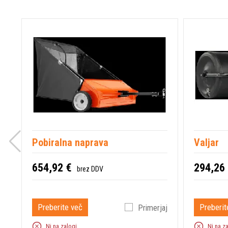
Pobiralna naprava
Valjar
654,92 €
294,26
brez DDV
Preberite več
Preberit
Primerjaj
Ni na zalogi
Ni na z