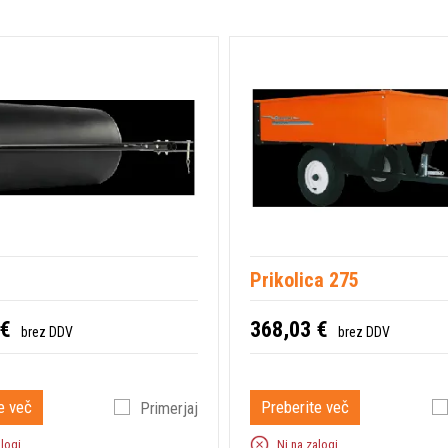
Prikolica 275
 €
368,03 €
brez DDV
brez DDV
e več
Preberite več
Primerjaj
alogi
Ni na zalogi