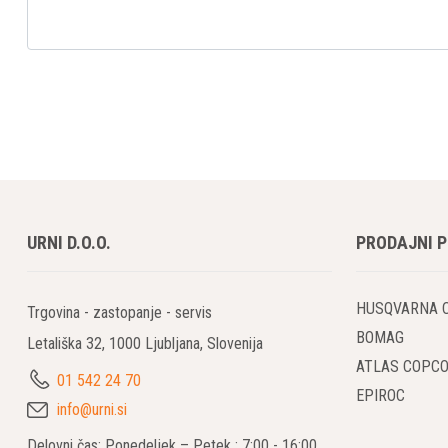
URNI D.O.O.
PRODAJNI 
HUSQVARNA 
Trgovina - zastopanje - servis
BOMAG
Letališka 32, 1000 Ljubljana, Slovenija
ATLAS COPC
01 542 24 70
EPIROC
info@urni.si
Delovni čas: Ponedeljek – Petek : 7:00 - 16:00