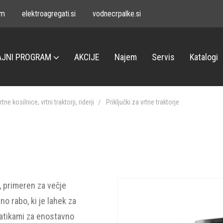
om
elektroagregati.si
vodnecrpalke.si
JNI PROGRAM
AKCIJE
Najem
Servis
Katalogi
rtne kosilnice, vrtni traktorji, riderji
Priključki za vrtne traktorje
, primeren za večje
o rabo, ki je lahek za
atikami za enostavno