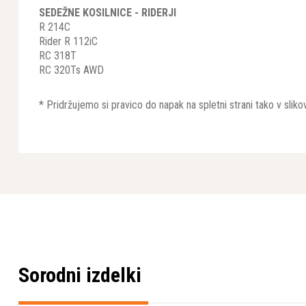
SEDEŽNE KOSILNICE - RIDERJI
R 214C
Rider R 112iC
RC 318T
RC 320Ts AWD
* Pridržujemo si pravico do napak na spletni strani tako v sl
Sorodni izdelki