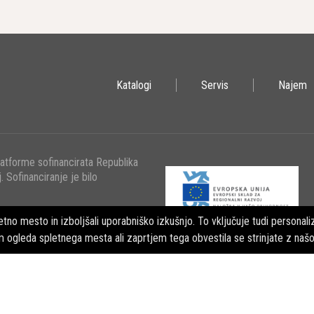
Katalogi
Servis
Najem
latforme sofinancirata Republika
. Sofinanciranje je bilo
tno mesto in izboljšali uporabniško izkušnjo. To vključuje tudi personaliz
m ogleda spletnega mesta ali zaprtjem tega obvestila se strinjate z naš