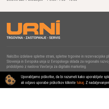
Naložbo izdelave spletne strani, spletne trgovine in rezervacijske p
Slovenija in Evropska unija iz Evropskega sklada za regionalni razvoj
pridobljeno z naslova Vavčerja za digitalni marketing.
Uporabljamo piškotke, da bi razumeli kako uporabljate sple
© 2022 - URNI d.o.o., Vse pravice pridržane.
ali odjavo uporabe piškotkov kliknite
tukaj
. Z nadaljevanje