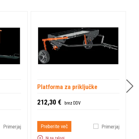
Platforma za priključke
P
p
212,30 €
brez DDV
1
Preberite več
Primerjaj
Primerjaj
Ni na zalogi