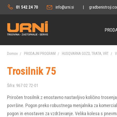
01 542 24 70
info@urni.si
|
gradbenistroji.c
PRODA
Domov
PRODAJNI PROGRAM
HUSQVARNA GOZD, TRATA, VRT
V
Trosilnik 75
Šifra:
967 02 72-01
Priročen trosilnik z enostavno nastavljivo količino trosenja
površine. Pogon preko robustnega menjalnika za komercialn
pogon in enostaven za vzdrževanje. Velika kolesa s pnevm