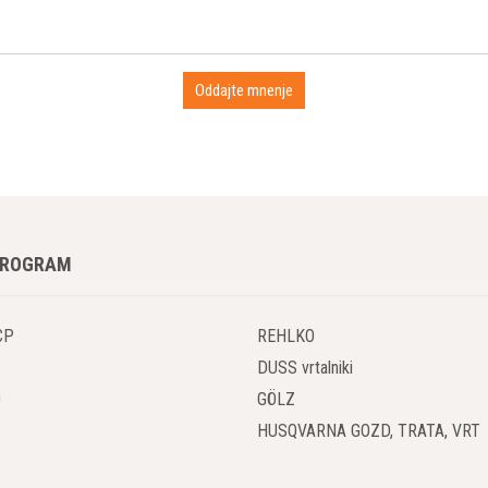
PROGRAM
CP
REHLKO
DUSS vrtalniki
O
GÖLZ
HUSQVARNA GOZD, TRATA, VRT