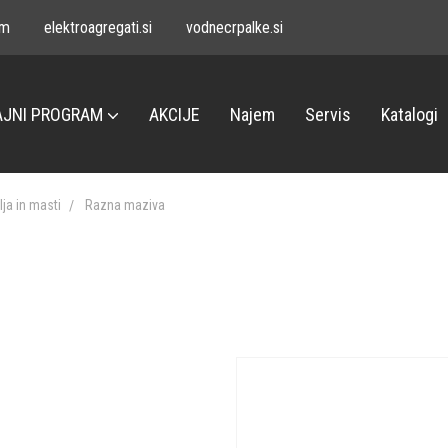
om
elektroagregati.si
vodnecrpalke.si
JNI PROGRAM
AKCIJE
Najem
Servis
Katalogi
lja in masti
Razna maziva