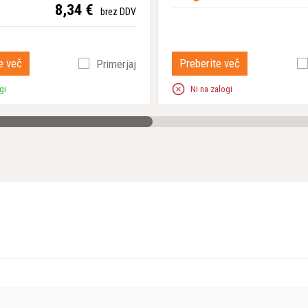
8,34 €
brez DDV
e več
Preberite več
Primerjaj
gi
Ni na zalogi