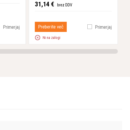
31,14 €
9
brez DDV
Preberite več
Primerjaj
Primerjaj
Ni na zalogi