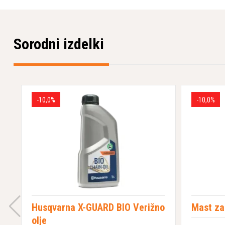
Sorodni izdelki
-10,0%
-10,0%
Husqvarna X-GUARD BIO Verižno
Mast za
olje