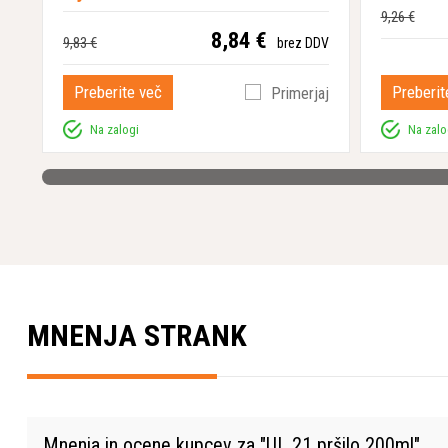
9,26 €
8,84 €
9,83 €
brez DDV
Preberite več
Preberit
Primerjaj
Na zalogi
Na zalo
MNENJA STRANK
Mnenja in ocene kupcev za "
UL 21 pršilo 200ml
"