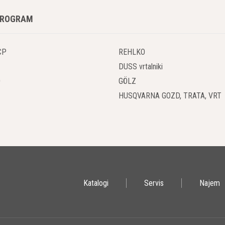
PROGRAM
CP
REHLKO
DUSS vrtalniki
O
GÖLZ
HUSQVARNA GOZD, TRATA, VRT
Katalogi
Servis
Najem