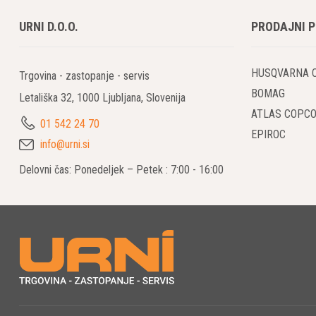
URNI D.O.O.
PRODAJNI 
HUSQVARNA 
Trgovina - zastopanje - servis
BOMAG
Letališka 32, 1000 Ljubljana, Slovenija
ATLAS COPC
01 542 24 70
EPIROC
info@urni.si
Delovni čas: Ponedeljek – Petek : 7:00 - 16:00