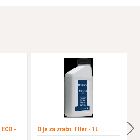
 ECO -
Olje za zračni filter - 1L
M