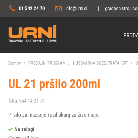
01 542 24 70
info@urni.si
|
gradbenistroji.c
PRODA
Domov
PRODAJNI PROGRAM
HUSQVARNA GOZD, TRATA, VRT
O
UL 21 pršilo 200ml
Šifra:
544 14 21-01
Pršilo za mazanje rezil škarij za živo mejo.
Na zalogi
Garancija 1 leto