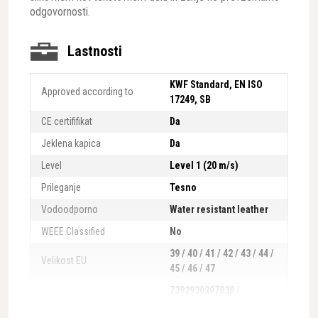
odgovornosti.
Lastnosti
KWF Standard, EN ISO
Approved according to
17249, SB
CE certififikat
Da
Jeklena kapica
Da
Level
Level 1 (20 m/s)
Prileganje
Tesno
Vodoodporno
Water resistant leather
WEEE Classified
No
39 / 40 / 41 / 42 / 43 / 44 /
Velikost EU
45 / 46 / 47
7392930297838 /
7392930297845 /