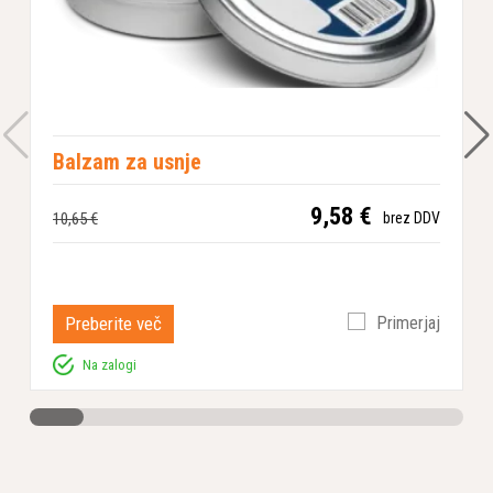
Balzam za usnje
9,58 €
10,65 €
1
brez DDV
Preberite več
Primerjaj
Na zalogi