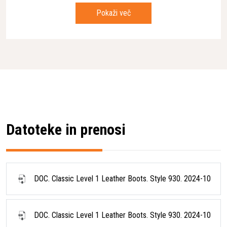
7392930297852 /
Pokaži več
7392930297869 /
GTIN-13/EAN
7392930297876 /
7392930297883 /
7392930297890 /
7392930297906 /
7392930297913
1,8 kg / 1,9 kg / 2 kg / 2,1
Teža
kg / 2,2 kg / 2,3 kg / 2,4
kg
Lining 1: 100% Polyester,
Material
Datoteke in prenosi
Lining 2: Split leather
Zaščita pred urezom
Da
DOC. Classic Level 1 Leather Boots. Style 930. 2024-10
DOC. Classic Level 1 Leather Boots. Style 930. 2024-10