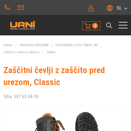
SL
0
Domov
PRODAJNI PROGRAM
HUSQVARNA GOZD, TRATA, VRT
Zaščita in delovna oblačila
Obutev
Zaščitni čevlji z zaščito pred
urezom, Classic
Šifra:
597 65 94-39