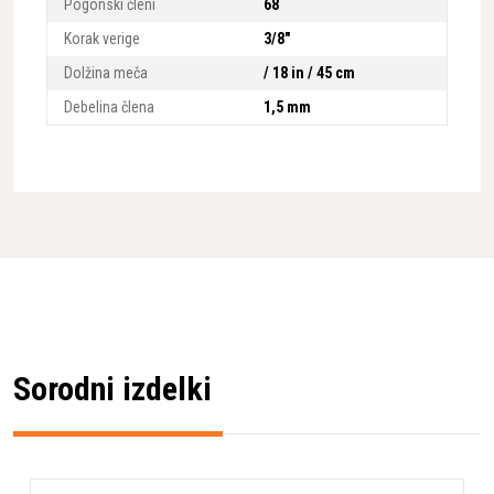
Pogonski členi
68
Korak verige
3/8"
Dolžina meča
/ 18 in / 45 cm
Debelina člena
1,5 mm
Sorodni izdelki