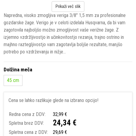
Prikaži več slik
Napredna, visoko zmogljiva veriga 3/8" 1,5 mm za profesionalne
gozdarske žage. Verigo je v celoti izdelala Husqvarna, da bi vam
zagotovila najboljšo možno zmogljivost vaše verižne žage. Z
izjemno vzdržljivostjo in učinkovitostjo rezanja, trajno ostrino in
majhno raztegljivostjo vam zagotavlja boljše rezultate, manjšo
potrebo po vzdrževanju in nižje...
Dolžina meča
45 cm
Cena se lahko razlikuje glede na izbrano opcijo!
Redna cena z DDV:
32,99 €
24,34 €
Spletna brez DDV:
Spletna cena z DDV:
29,69 €