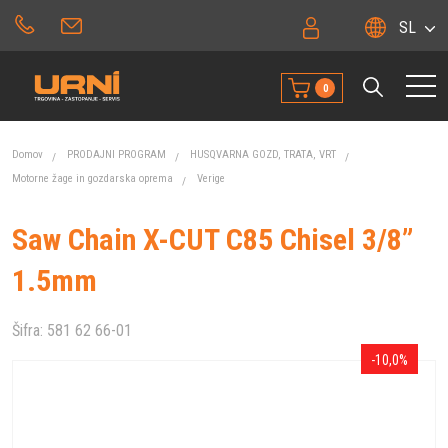
SL
0
Domov
PRODAJNI PROGRAM
HUSQVARNA GOZD, TRATA, VRT
Motorne žage in gozdarska oprema
Verige
Saw Chain X-CUT C85 Chisel 3/8”
1.5mm
Šifra:
581 62 66-01
-10,0%