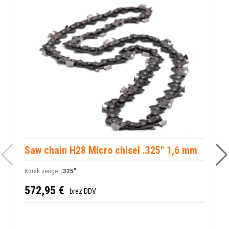
Saw chain H28 Micro chisel .325" 1,6 mm
Korak verige:
.325"
K
D
572,95 €
brez DDV
2