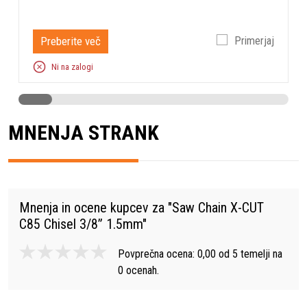
Preberite več
Primerjaj
Ni na zalogi
MNENJA STRANK
Mnenja in ocene kupcev za "
Saw Chain X-CUT
C85 Chisel 3/8” 1.5mm
"
Povprečna ocena:
0,00
od
5
temelji na
0
ocenah.