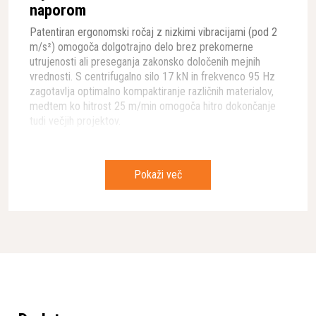
naporom
Patentiran ergonomski ročaj z nizkimi vibracijami (pod 2
m/s²) omogoča dolgotrajno delo brez prekomerne
utrujenosti ali preseganja zakonsko določenih mejnih
vrednosti. S centrifugalno silo 17 kN in frekvenco 95 Hz
zagotavlja optimalno kompaktiranje različnih materialov,
medtem ko hitrost 25 m/min omogoča hitro dokončanje
tudi večjih projektov.
Napredna zasnova za delo z asfaltom
Pokaži več
Posebej oblikovana spodnja plošča širine 500 mm, ki
preprečuje zatikanje na vročem asfaltu
Inteligenten sistem zalivanja, ki uporablja minimalno
količino vode z enostavno prilagodljivim pretokom
Velik korozijsko odporen vodni rezervoar za daljše
neprekinjeno delo
Učinkovita distribucija vode, ki preprečuje puščanje
sledi obračanja na površini