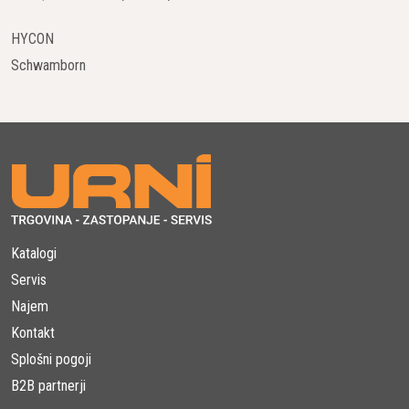
ergonomska zasnova omogoča enostavno manevriranje in
transport, medtem ko intuitivni kontrolni elementi zmanjšujejo
HYCON
čas učenja in povečujejo produktivnost delavcev na terenu.
Schwamborn
Prilagodljivost in Vsestranskost
Vibro plošča Husqvarna LF ni samo močna in vzdržljiva, ampak
tudi izjemno prilagodljiva. Primerna je za širok spekter
uporabe, vključno s pripravo temeljev, kompaktiranjem asfalta,
urejanjem krajine in sanacijskimi deli. Ne glede na to, ali delate
na majhnih popravilih ali obsežnih gradbenih projektih,
Husqvarna LF zagotavlja vrhunske rezultate.
Katalogi
Servis
Aplikacije Vibro Plošče Husqvarna LF
Najem
Vibro plošča Husqvarna LF se odlično obnese v različnih
Kontakt
gradbenih situacijah:
Splošni pogoji
B2B partnerji
Priprava Temeljev:
Zagotavlja trdno podlago za nove