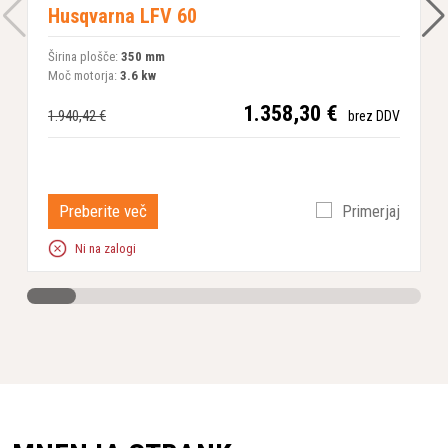
Husqvarna LFV 60
Širina plošče:
350 mm
Moč motorja:
3.6 kw
1.358,30 €
1.940,42 €
brez DDV
Preberite več
Primerjaj
Ni na zalogi