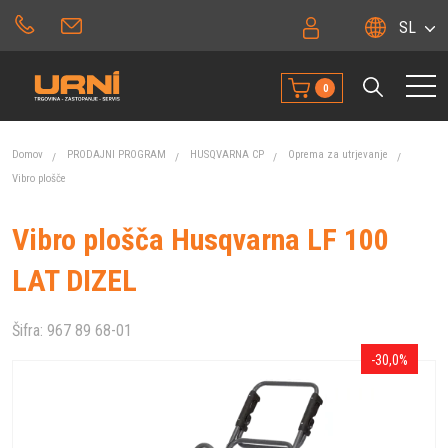
SL
0
Domov
PRODAJNI PROGRAM
HUSQVARNA CP
Oprema za utrjevanje
Vibro plošče
Vibro plošča Husqvarna LF 100
LAT DIZEL
Šifra:
967 89 68-01
-30,0%