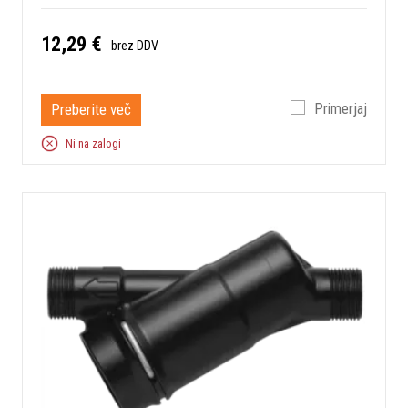
12,29 €
brez DDV
Preberite več
Primerjaj
Ni na zalogi