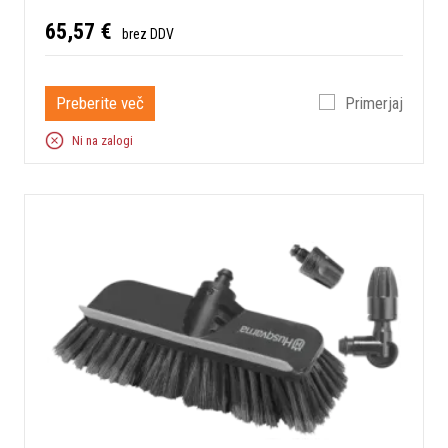
65,57 €
brez DDV
Preberite več
Primerjaj
Ni na zalogi