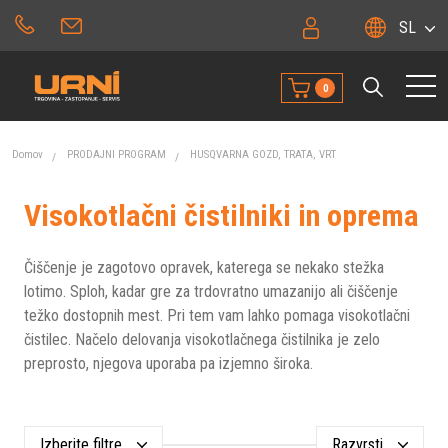
SL
0
Domov
PRODAJNI PROGRAM
HUSQVARNA GOZD, TRATA, VRT
Visokotlačni čistilniki in oprema
Čiščenje je zagotovo opravek, katerega se nekako stežka
lotimo. Sploh, kadar gre za trdovratno umazanijo ali čiščenje
težko dostopnih mest. Pri tem vam lahko pomaga visokotlačni
čistilec. Načelo delovanja visokotlačnega čistilnika je zelo
preprosto, njegova uporaba pa izjemno široka.
Izberite filtre
Razvrsti