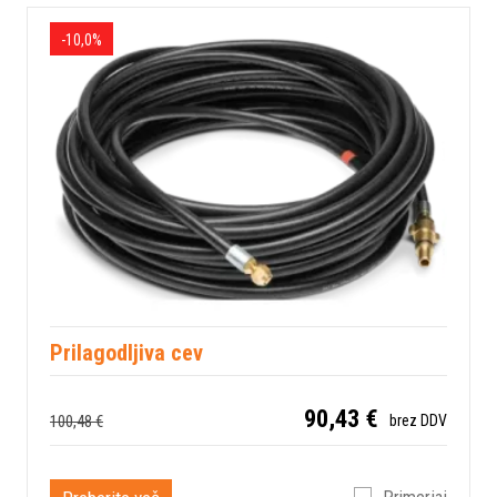
-10,0%
Prilagodljiva cev
90,43 €
100,48 €
brez DDV