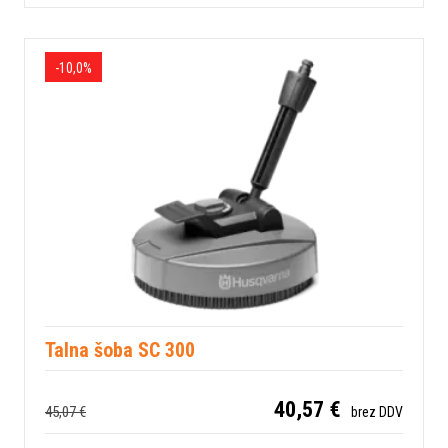
-10,0%
Talna šoba SC 300
40,57 €
45,07 €
brez DDV