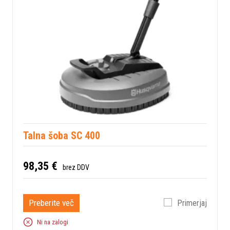
Talna šoba SC 400
98,35 €
brez DDV
Preberite več
Primerjaj
Ni na zalogi