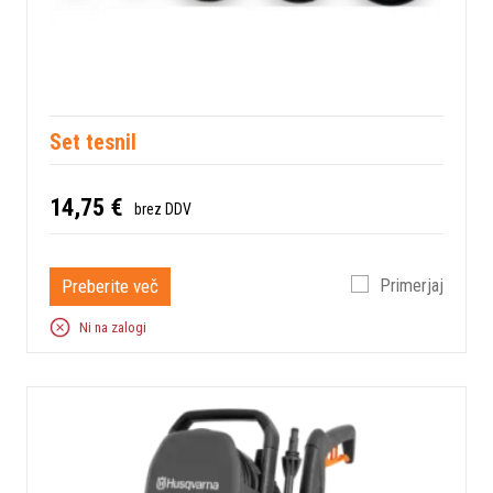
Set tesnil
14,75 €
brez DDV
Preberite več
Primerjaj
Ni na zalogi