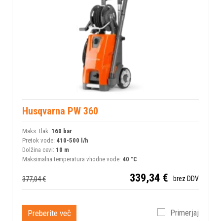
Husqvarna PW 360
Maks. tlak:
160 bar
Pretok vode:
410-500 l/h
Dolžina cevi:
10 m
Maksimalna temperatura vhodne vode:
40 °C
339,34 €
377,04 €
brez DDV
Preberite več
Primerjaj