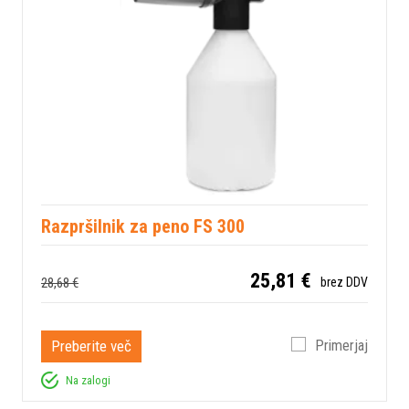
Razpršilnik za peno FS 300
25,81 €
28,68 €
brez DDV
Preberite več
Primerjaj
Na zalogi