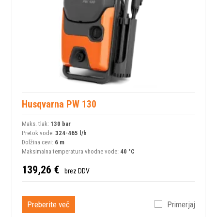
Husqvarna PW 130
Maks. tlak:
130 bar
Pretok vode:
324-465 l/h
Dolžina cevi:
6 m
Maksimalna temperatura vhodne vode:
40 °C
139,26 €
brez DDV
Preberite več
Primerjaj