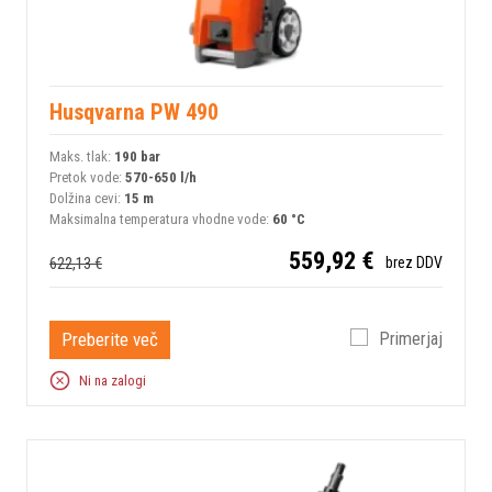
Husqvarna PW 490
Maks. tlak:
190 bar
Pretok vode:
570-650 l/h
Dolžina cevi:
15 m
Maksimalna temperatura vhodne vode:
60 °C
559,92 €
622,13 €
brez DDV
Preberite več
Primerjaj
Ni na zalogi