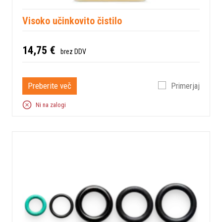
Visoko učinkovito čistilo
14,75 €
brez DDV
Preberite več
Primerjaj
Ni na zalogi