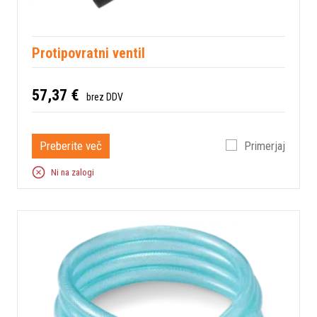
Protipovratni ventil
57,37 €
brez DDV
Preberite več
Primerjaj
Ni na zalogi