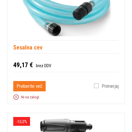
Sesalna cev
49,17 €
brez DDV
Preberite več
Primerjaj
Ni na zalogi
-10,0%