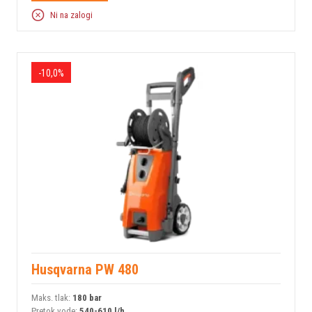
Ni na zalogi
-10,0%
Husqvarna PW 480
Maks. tlak:
180 bar
Pretok vode:
540-610 l/h