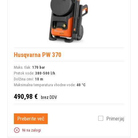
Husqvarna PW 370
Maks. tlak:
170 bar
Pretok vode:
380-500 l/h
Dolžina cevi:
10 m
Maksimalna temperatura vhodne vode:
40 °C
490,98 €
brez DDV
Preberite več
Primerjaj
Ni na zalogi