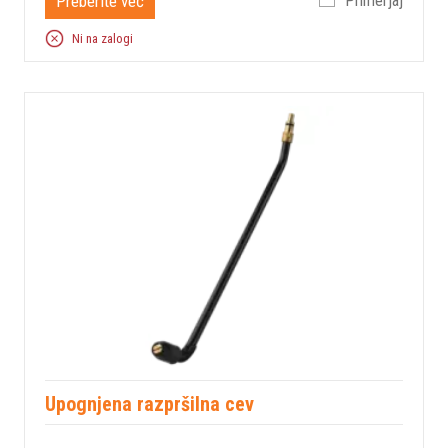
Preberite več
Primerjaj
Ni na zalogi
Upognjena razpršilna cev