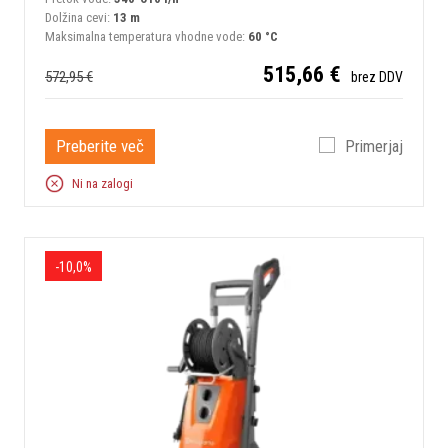
Dolžina cevi:
13 m
Maksimalna temperatura vhodne vode:
60 °C
515,66 €
572,95 €
brez DDV
Preberite več
Primerjaj
Ni na zalogi
-10,0%