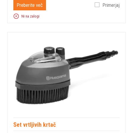
Preberite več
Primerjaj
Ni na zalogi
Set vrtljivih krtač