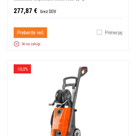
277,87 €
brez DDV
Preberite več
Primerjaj
Ni na zalogi
-10,0%