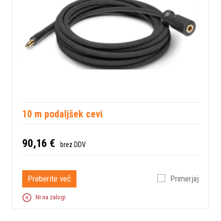
10 m podaljšek cevi
90,16 €
brez DDV
Preberite več
Primerjaj
Ni na zalogi