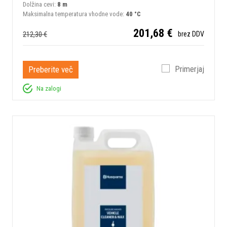
Dolžina cevi:
8 m
Maksimalna temperatura vhodne vode:
40 °C
201,68 €
212,30 €
brez DDV
Preberite več
Primerjaj
Na zalogi