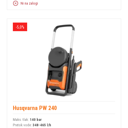
Ni na zalogi
-5,0%
Husqvarna PW 240
Maks. tlak:
140 bar
Pretok vode:
348-465 l/h