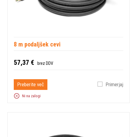
8 m podaljšek cevi
57,37 €
brez DDV
Preberite več
Primerjaj
Ni na zalogi