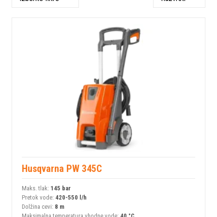
Husqvarna PW 345C
Maks. tlak:
145 bar
Pretok vode:
420-550 l/h
Dolžina cevi:
8 m
Maksimalna temperatura vhodne vode:
40 °C