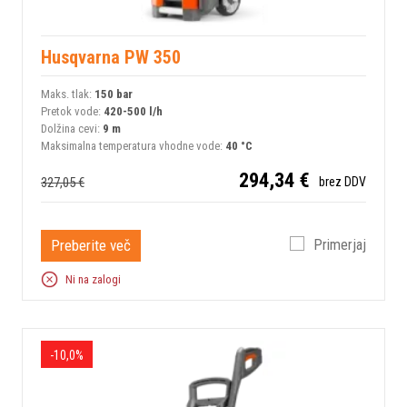
Husqvarna PW 350
Maks. tlak:
150 bar
Pretok vode:
420-500 l/h
Dolžina cevi:
9 m
Maksimalna temperatura vhodne vode:
40 °C
294,34 €
327,05 €
brez DDV
Preberite več
Primerjaj
Ni na zalogi
-10,0%