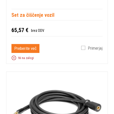
Set za čiščenje vozil
65,57 €
brez DDV
Preberite več
Primerjaj
Ni na zalogi