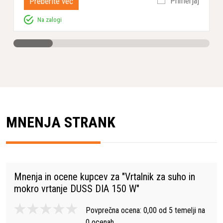
Preberite več
Primerjaj
Na zalogi
MNENJA STRANK
Mnenja in ocene kupcev za "
Vrtalnik za suho in
mokro vrtanje DUSS DIA 150 W
"
Povprečna ocena:
0,00
od
5
temelji na
0
ocenah.