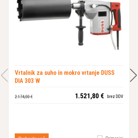
Vrtalnik za suho in mokro vrtanje DUSS
DIA 303 W
T
1.521,80 €
2.174,00 €
brez DDV
P
N
3