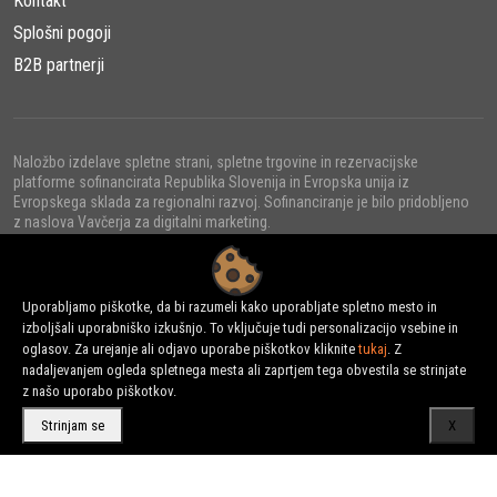
Kontakt
Splošni pogoji
B2B partnerji
Naložbo izdelave spletne strani, spletne trgovine in rezervacijske
platforme sofinancirata Republika Slovenija in Evropska unija iz
Evropskega sklada za regionalni razvoj. Sofinanciranje je bilo pridobljeno
z naslova Vavčerja za digitalni marketing.
Uporabljamo piškotke, da bi razumeli kako uporabljate spletno mesto in
izboljšali uporabniško izkušnjo. To vključuje tudi personalizacijo vsebine in
© 2022 - URNI d.o.o., Vse pravice pridržane.
oglasov. Za urejanje ali odjavo uporabe piškotkov kliknite
tukaj
. Z
nadaljevanjem ogleda spletnega mesta ali zaprtjem tega obvestila se strinjate
z našo uporabo piškotkov.
Strinjam se
X