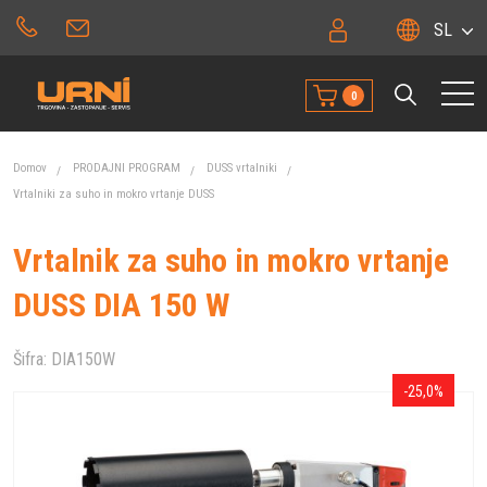
SL
0
Domov
PRODAJNI PROGRAM
DUSS vrtalniki
Vrtalniki za suho in mokro vrtanje DUSS
Vrtalnik za suho in mokro vrtanje
DUSS DIA 150 W
Šifra:
DIA150W
-25,0%