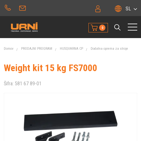
SL
0
Domov
PRODAJNI PROGRAM
HUSQVARNA CP
Dodatna oprema za stroje
Weight kit 15 kg FS7000
Šifra:
581 67 89-01