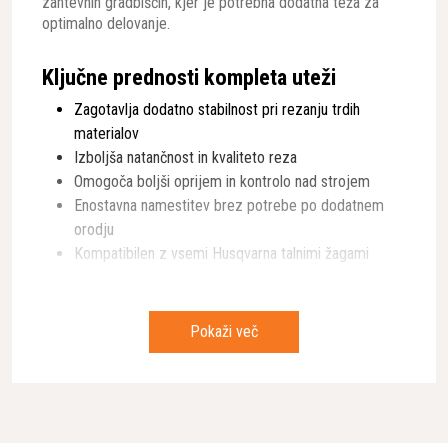
zahtevnih gradbiščih, kjer je potrebna dodatna teža za
optimalno delovanje.
Ključne prednosti kompleta uteži
Zagotavlja dodatno stabilnost pri rezanju trdih
materialov
Izboljša natančnost in kvaliteto reza
Omogoča boljši oprijem in kontrolo nad strojem
Enostavna namestitev brez potrebe po dodatnem
orodju
Kompatibilen z vsemi Husqvarna talnimi žagami
Tehnična dovršenost in praktičnost
Komplet uteži je na voljo v dveh variacijah - standardni 15
Pokaži več
kg komplet in posebna izvedba WEIGHT KIT 1 BAR.
Kompaktne dimenzije (800 mm x 240 mm x 290 mm)
omogočajo enostavno shranjevanje in transport. Kljub
dodatni teži, ki jo dodaja vašemu stroju, je komplet
zasnovan za enostavno nameščanje in odstranjevanje, kar