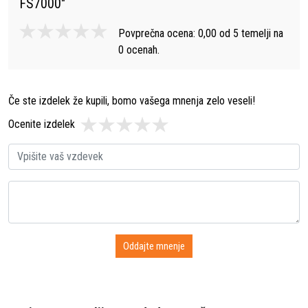
FS7000
"
Povprečna ocena:
0,00
od
5
temelji na
0
ocenah.
Če ste izdelek že kupili, bomo vašega mnenja zelo veseli!
Ocenite izdelek