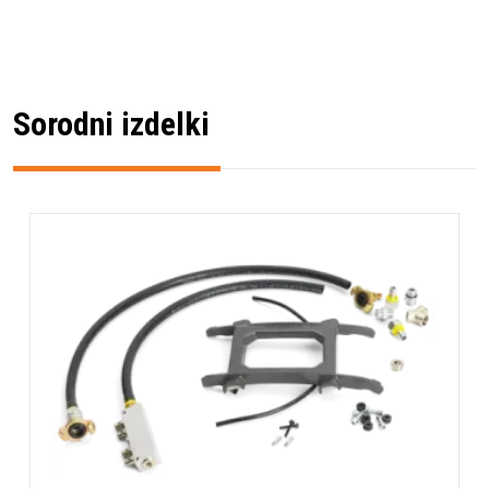
omogoča hitro prilagajanje različnim delovnim pogojem.
Povečajte produktivnost na gradbišču
Z namestitvijo kompleta uteži 15 kg boste opazno
Sorodni izdelki
izboljšali stabilnost stroja pri rezanju različnih materialov,
kar neposredno vpliva na kvaliteto in hitrost dela. Dodatna
teža omogoča bolj enakomeren pritisk na površino, kar
zmanjšuje možnost odskakovanja in zagotavlja čistejše
reze. To je posebej pomembno pri zahtevnih projektih,
kjer je natančnost ključnega pomena.
Investicija v originalno Husqvarna dodatno opremo, kot je
ta komplet uteži, je naložba v kvaliteto in učinkovitost
vašega dela. Zagotovite si optimalne rezultate in
podaljšajte življenjsko dobo vaših strojev s profesionalno
opremo, zasnovano za najzahtevnejše delovne pogoje.
* Pridržujemo si pravico do napak na spletni strani tako v
slikovnem kot tekstovnem delu in zanje ne prevzemamo
odgovornosti.