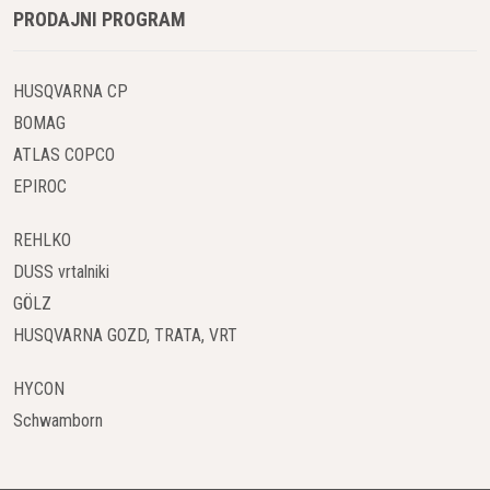
PRODAJNI PROGRAM
zasnovan tako, da zagotavlja dolgo življenjsko dobo in visoko
zmogljivost, kar pomeni, da boste z njim lahko dolgotrajno in
učinkovito delovali. Investirajte v kakovost, ki se izplača.
HUSQVARNA CP
BOMAG
ATLAS COPCO
EPIROC
REHLKO
DUSS vrtalniki
GÖLZ
HUSQVARNA GOZD, TRATA, VRT
HYCON
Schwamborn