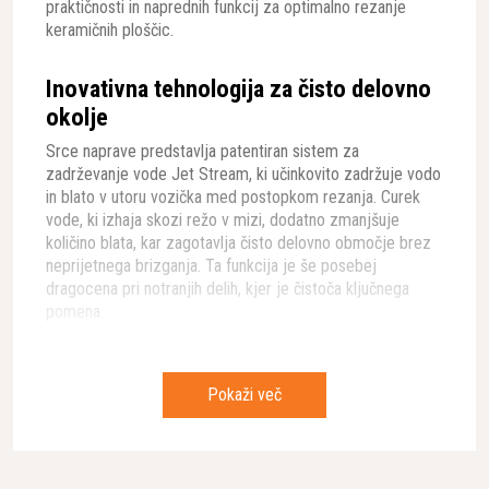
praktičnosti in naprednih funkcij za optimalno rezanje
keramičnih ploščic.
Inovativna tehnologija za čisto delovno
okolje
Srce naprave predstavlja patentiran sistem za
zadrževanje vode Jet Stream, ki učinkovito zadržuje vodo
in blato v utoru vozička med postopkom rezanja. Curek
vode, ki izhaja skozi režo v mizi, dodatno zmanjšuje
količino blata, kar zagotavlja čisto delovno območje brez
neprijetnega brizganja. Ta funkcija je še posebej
dragocena pri notranjih delih, kjer je čistoča ključnega
pomena.
Vrhunska zmogljivost in prilagodljivost
Pokaži več
Močan 1,8 kW motor z zaščito pred
preobremenitvijo Elgard™ in LED indikatorjem za
optimalno produktivnost
Impresivna maksimalna dolžina reza 726 mm