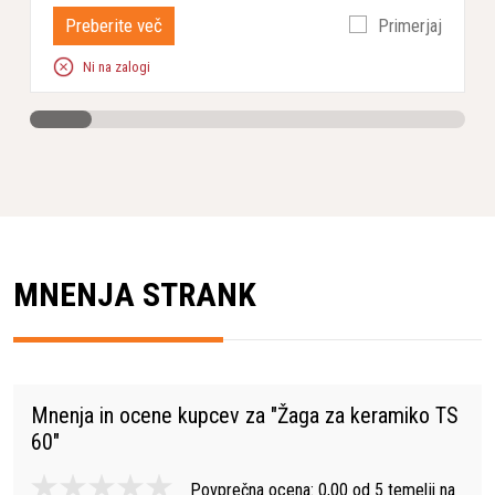
Preberite več
Primerjaj
Ni na zalogi
MNENJA STRANK
Mnenja in ocene kupcev za "
Žaga za keramiko TS
60
"
Povprečna ocena:
0,00
od
5
temelji na