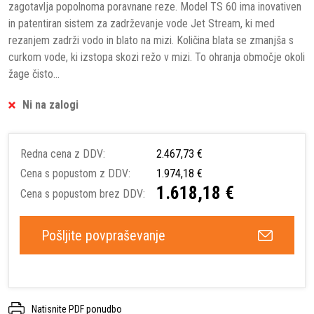
zagotavlja popolnoma poravnane reze. Model TS 60 ima inovativen
in patentiran sistem za zadrževanje vode Jet Stream, ki med
rezanjem zadrži vodo in blato na mizi. Količina blata se zmanjša s
curkom vode, ki izstopa skozi režo v mizi. To ohranja območje okoli
žage čisto...
Ni na zalogi
Redna cena z DDV:
2.467,73 €
Cena s popustom z DDV:
1.974,18 €
1.618,18 €
Cena s popustom brez DDV:
Pošljite povpraševanje
Natisnite PDF ponudbo