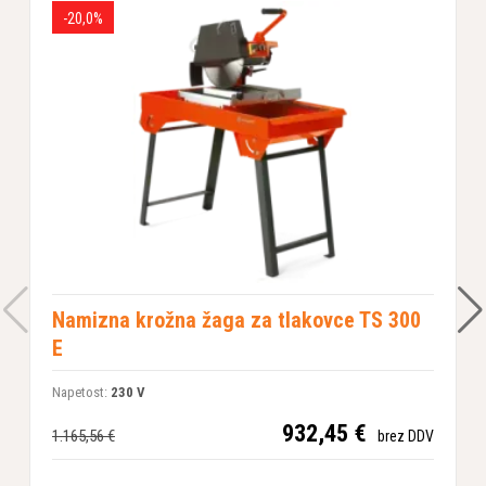
-20,0%
Namizna krožna žaga za tlakovce TS 300
E
N
Napetost:
230 V
1
932,45 €
1.165,56 €
brez DDV