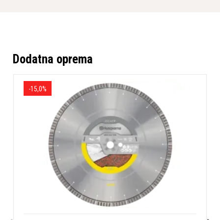
omogoča diagonalno rezanje ploščic velikosti 50x50
cm
Nastavljiva rezalna glava za poševne reze med 22,5°
in 45°
Dodatna oprema
Elektronski SoftStart™ za nemoten zagon tudi z
običajnimi počasnimi varovalkami
Maksimalna globina reza 78 mm z rezilom premera
-15,0%
do 250 mm
Praktičnost in enostavna uporaba
TS 60 je zasnovan za enostavno uporabo in vzdrževanje.
Velika snemljiva rezalna miza je preprosta za čiščenje,
izpopolnjen sistem recikliranja pa čisti vodo za ponovno
uporabo, kar odpravlja potrebo po pogostem dolivanju. S
priloženim kotnim vodnikom in nastavljivim stojalom je
kotno rezanje enostavno in natančno.
Zahvaljujoč nizki teži, zložljivim nogam in stabilnim
kolesom je transport žage preprost, kar je idealno za