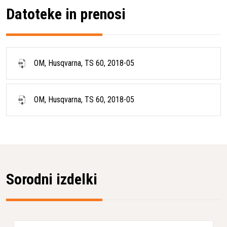
Datoteke in prenosi
Napetost
220-240 V
Faze
1 f
OM, Husqvarna, TS 60, 2018-05
OM, Husqvarna, TS 60, 2018-05
Sorodni izdelki