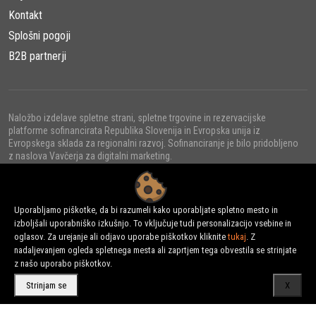
Kontakt
Splošni pogoji
B2B partnerji
Naložbo izdelave spletne strani, spletne trgovine in rezervacijske
platforme sofinancirata Republika Slovenija in Evropska unija iz
Evropskega sklada za regionalni razvoj. Sofinanciranje je bilo pridobljeno
z naslova Vavčerja za digitalni marketing.
Uporabljamo piškotke, da bi razumeli kako uporabljate spletno mesto in
izboljšali uporabniško izkušnjo. To vključuje tudi personalizacijo vsebine in
© 2022 - URNI d.o.o., Vse pravice pridržane.
oglasov. Za urejanje ali odjavo uporabe piškotkov kliknite
tukaj
. Z
nadaljevanjem ogleda spletnega mesta ali zaprtjem tega obvestila se strinjate
z našo uporabo piškotkov.
Strinjam se
X