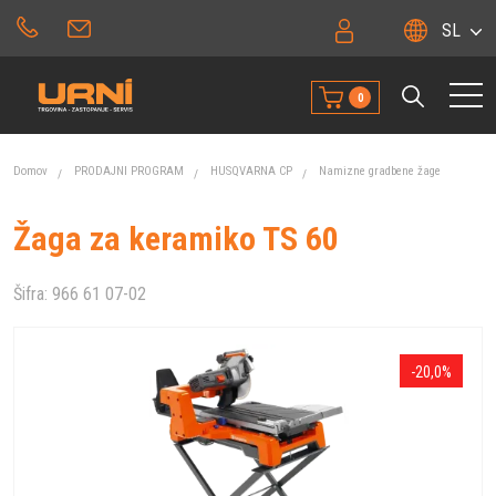
SL
0
Domov
PRODAJNI PROGRAM
HUSQVARNA CP
Namizne gradbene žage
Žaga za keramiko TS 60
Šifra:
966 61 07-02
-20,0%