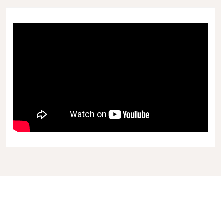
Nazivna vhodna moč
1.8 kW
Prostornina vodnega
12,4 l
rezervoarja
Širina velikosti izdelka
27.6 mm
Teža (celoten izdelek brez
stransko pakiranih
36 kg
artiklov)
Bruto teža artikla
62,000 g
Največja globina rezanja
78 mm
Premer rezila, največ
250 mm
Višina velikosti izdelka
468 mm
Višina embalaže
700 mm
Največja dolžina rezanja
726 mm
Širina embalaže
750 mm
Dolžina velikosti izdelka
932 mm
Frekvenca
50 Hz